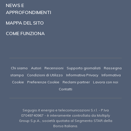
NEWS E
APPROFONDIMENTI
MAPPA DEL SITO
COME FUNZIONA
Chi siamo
Autori
Recensioni
Supporto giornalisti
Rassegna
stampa
Condizioni di Utilizzo
Informativa Privacy
Informativa
Cookie
Preferenze Cookie
Reclami partner
Lavora con noi
Contatti
Segugio.it energia e telecomunicazioni S.r.l.
- P.Iva
07049740967 -
è interamente controllata da Moltiply
Group S.p.A., società quotata al Segmento STAR della
Borsa Italiana.