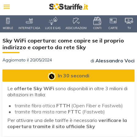
MOBILE
INTERNET CASA
LUCE E GAS
ASSICURAZIONI
CONTI
CARTE
TV
Sky WiFi copertura: come capire se il proprio
indirizzo e coperto da rete Sky
Aggiornato il 20/05/2024
di
Alessandro Voci
In 30 secondi
Le
offerte Sky WiFi
sono disponibili in oltre 3 milioni di
abitazioni in Italia:
tramite fibra ottica
FTTH
(Open Fiber e Fastweb)
tramite fibra mista rame
FTTC
(Fastweb)
Per attivare una delle tariffe è necessario
verificare la
copertura tramite il sito ufficiale Sky