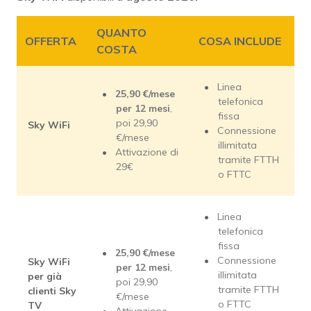
QUANTO
OFFERTA
COSA INCLUDE
COSTA
Linea
25,90 €/mese
telefonica
per 12 mesi
,
fissa
poi 29,90
Sky WiFi
Connessione
€/mese
illimitata
Attivazione di
tramite FTTH
29€
o FTTC
Linea
telefonica
fissa
25,90 €/mese
Connessione
Sky WiFi
per 12 mesi
,
illimitata
per già
poi 29,90
tramite FTTH
clienti Sky
€/mese
o FTTC
TV