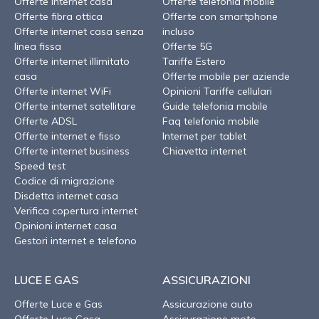
Offerte internet casa
Offerte telefonia mobile
Offerte fibra ottica
Offerte con smartphone
Offerte internet casa senza
incluso
linea fissa
Offerte 5G
Offerte internet illimitato
Tariffe Estero
casa
Offerte mobile per aziende
Offerte internet WiFi
Opinioni Tariffe cellulari
Offerte internet satellitare
Guide telefonia mobile
Offerte ADSL
Faq telefonia mobile
Offerte internet e fisso
Internet per tablet
Offerte internet business
Chiavetta internet
Speed test
Codice di migrazione
Disdetta internet casa
Verifica copertura internet
Opinioni internet casa
Gestori internet e telefono
LUCE E GAS
ASSICURAZIONI
Offerte Luce e Gas
Assicurazione auto
Offerte Luce Casa
Assicurazione moto