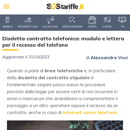
MOBILE
INTERNET CASA
LUCE E GAS
ASSICURAZIONI
CONTI
CARTE
TV
Disdetta contratto telefonico: modulo e lettera
per il recesso del telefono
Aggiornato il 31/10/2023
di
Alessandro Voci
Quando si parla di
linee telefoniche
e, in particolare,
della
disdetta del contratto stipulato
è
fondamentale seguire passo passo le procedure
previste dalla legge per essere certi di non incorrere in
errori o mancanze che andrebbero a compromettere il
passaggio a un altro operatore oppure il recesso da un
contratto, anche in caso di
Internet casa+ telefono
.