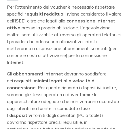
Per l’ottenimento dei voucher è necessario rispettare
specifici
requisiti
reddituali
(viene considerato il valore
dell’ISEE) oltre che legati alla
connessione Internet
attiva
presso la propria abitazione. L’agevolazione,
inoltre, sarà utilizzabile attraverso gli operatori telefonici.
I provider che aderiscono all’iniziativa, infatti,
metteranno a disposizione abbonamenti scontati (per
canone e costi di attivazione) per la connessione
Internet.
Gli
abbonamenti Internet
dovranno soddisfare
dei
requisiti minimi legati alla velocità di
connessione
. Per quanto riguarda i dispositivi, inoltre,
saranno gli stessi operatori a dover fornire le
apparecchiature adeguate che non verranno acquistate
dagli utenti ma fornite in comodato d’uso.
I
dispositivi
forniti dagli operatori (PC o tablet)
dovranno rispettare precisi requisiti e, in
particolare,
specifiche tecniche minime
in modo da