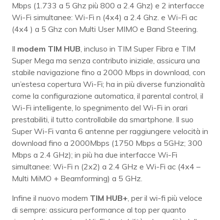
Mbps (1.733 a 5 Ghz più 800 a 2.4 Ghz) e 2 interfacce
Wi-Fi simultanee: Wi-Fi n (4x4) a 2.4 Ghz. e Wi-Fi ac
(4x4 ) a 5 Ghz con Multi User MIMO e Band Steering.
Il
modem TIM HUB
, incluso in TIM Super Fibra e TIM
Super Mega ma senza contributo iniziale, assicura una
stabile navigazione fino a 2000 Mbps in download, con
un’estesa copertura Wi-Fi; ha in più diverse funzionalità
come la configurazione automatica, il parental control, il
Wi-Fi intelligente, lo spegnimento del Wi-Fi in orari
prestabiliti, il tutto controllabile da smartphone. Il suo
Super Wi-Fi vanta 6 antenne per raggiungere velocità in
download fino a 2000Mbps (1750 Mbps a 5GHz; 300
Mbps a 2.4 GHz); in più ha due interfacce Wi-Fi
simultanee: Wi-Fi n (2x2) a 2.4 GHz e Wi-Fi ac (4x4 –
Multi MiMO + Beamforming) a 5 GHz.
Infine il nuovo modem
TIM HUB+
, per il wi-fi più veloce
di sempre: assicura performance al top per quanto