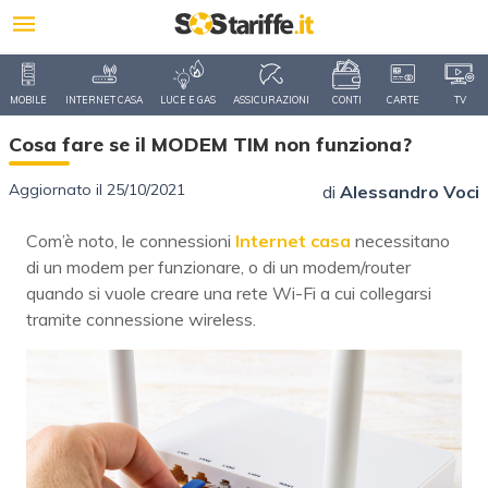
MOBILE
INTERNET CASA
LUCE E GAS
ASSICURAZIONI
CONTI
CARTE
TV
Cosa fare se il MODEM TIM non funziona?
Aggiornato il 25/10/2021
di
Alessandro Voci
Com’è noto, le connessioni
Internet casa
necessitano
di un modem per funzionare, o di un modem/router
quando si vuole creare una rete Wi-Fi a cui collegarsi
tramite connessione wireless.