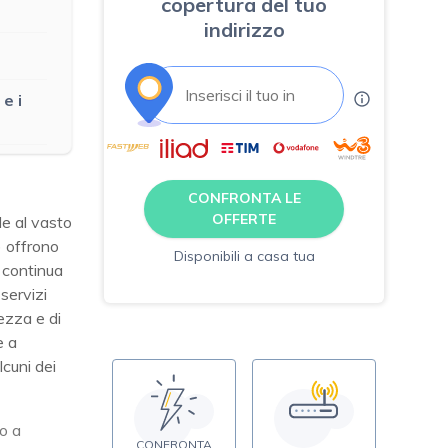
copertura del tuo
indirizzo
e i
CONFRONTA LE
OFFERTE
de al vasto
) offrono
Disponibili a casa tua
 continua
servizi
ezza e di
e a
lcuni dei
so a
CONFRONTA