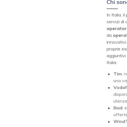
Chi sono
In Italia,
servizi d
operator
da
operat
innovativi.
proprie es
aggiuntivi
Italia:
Tim
: 
una va
Voda
dispon
utenze
Iliad
: 
offerte
Wind