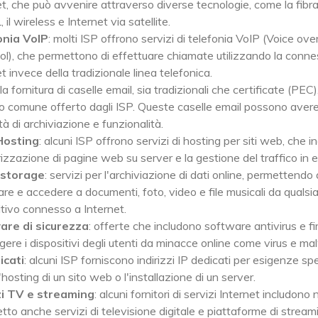
et, che può avvenire attraverso diverse tecnologie, come la fibra
 il wireless e Internet via satellite.
onia VoIP
: molti ISP offrono servizi di telefonia VoIP (Voice ove
ol), che permettono di effettuare chiamate utilizzando la conn
t invece della tradizionale linea telefonica.
 la fornitura di caselle email, sia tradizionali che certificate (PEC)
io comune offerto dagli ISP. Queste caselle email possono aver
à di archiviazione e funzionalità.
osting
: alcuni ISP offrono servizi di hosting per siti web, che i
zzazione di pagine web su server e la gestione del traffico in e
 storage
: servizi per l'archiviazione di dati online, permettendo 
are e accedere a documenti, foto, video e file musicali da qualsia
itivo connesso a Internet.
are di sicurezza
: offerte che includono software antivirus e fi
gere i dispositivi degli utenti da minacce online come virus e ma
icati
: alcuni ISP forniscono indirizzi IP dedicati per esigenze spe
hosting di un sito web o l'installazione di un server.
zi TV e streaming
: alcuni fornitori di servizi Internet includono n
tto anche servizi di televisione digitale e piattaforme di stream