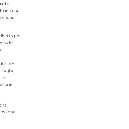
 rete
,
to in caso
 proprio
 diretto per
te o dei
 è
dall'ISP
ttaglio
'ISP.
cazione
.
ione
 possono