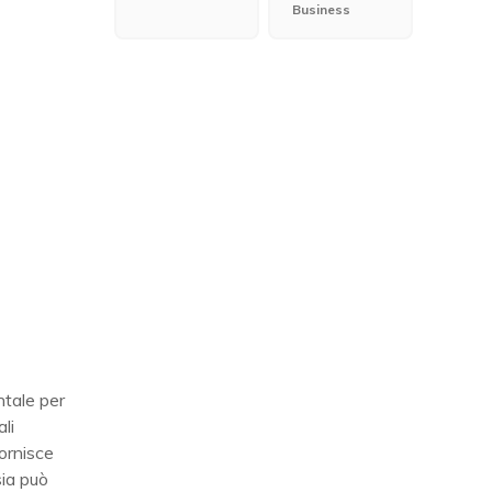
Business
ntale per
li
fornisce
sia può