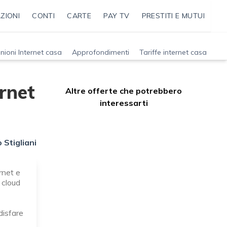
ZIONI
CONTI
CARTE
PAY TV
PRESTITI E MUTUI
nioni Internet casa
Approfondimenti
Tariffe internet casa
ernet
Altre offerte che potrebbero
interessarti
 Stigliani
rnet e
 cloud
disfare