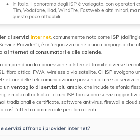
In Italia, il panorama degli ISP è variegato, con operatori 
Tim, Vodafone, Iliad, WindTre, Fastweb e altri minori, ma 
questo poco affidabili.
er di servizi
Internet
, comunemente noto come
ISP
(dall'ing
Service Provider"), è un'organizzazione o una compagnia che of
 a Internet ai consumatori e alle aziende
.
zi comprendono la connessione a Internet tramite diverse tecno
 fibra ottica, FWA, wireless o via satellite. Gli ISP svolgono un
el settore delle telecomunicazioni e possono offrire sia servizi I
ia
un ventaglio di servizi più ampio
, che include telefonia fiss
g, e molto altro Inoltre, alcuni ISP forniscono servizi aggiuntivi
ail tradizionali e certificate, software antivirus, firewall e cloud
o così l'offerta commerciale per i loro clienti.
e servizi offrono i provider internet?