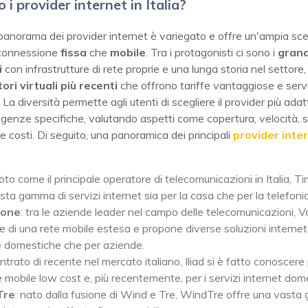
 i provider internet in Italia?
 il panorama dei provider internet è variegato e offre un'ampia sce
i connessione
fissa
che
mobile
. Tra i protagonisti ci sono i
grand
i
con infrastrutture di rete proprie e una lunga storia nel settore,
ori virtuali più recenti
che offrono tariffe vantaggiose e servi
 La diversità permette agli utenti di scegliere il provider più adat
igenze specifiche, valutando aspetti come copertura, velocità, s
 e costi. Di seguito, una panoramica dei principali
provider inte
noto come il principale operatore di telecomunicazioni in Italia, Ti
sta gamma di servizi internet sia per la casa che per la telefoni
fone
: tra le aziende leader nel campo delle telecomunicazioni, 
e di una rete mobile estesa e propone diverse soluzioni internet
 domestiche che per aziende.
entrato di recente nel mercato italiano, Iliad si è fatto conoscere
 mobile low cost e, più recentemente, per i servizi internet dome
Tre
: nato dalla fusione di Wind e Tre, WindTre offre una vasta