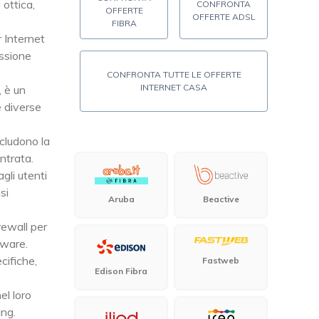
 ottica,
CONFRONTA
OFFERTE
OFFERTE ADSL
FIBRA
r Internet
essione
CONFRONTA TUTTE LE OFFERTE
INTERNET CASA
, è un
e diverse
ncludono la
ntrata.
agli utenti
si
Aruba
Beactive
rewall per
lware.
cifiche,
Fastweb
Edison Fibra
el loro
ing.