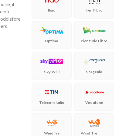
one, il
Iliad
Iren Fibra
lati.
 soddisfare
ers.
Optima
Plenitude Fibra
Sky WiFi
Sorgenia
Telecom Italia
Vodafone
WindTre
Wind Tre