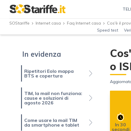
TEL
SOStariffe
Internet casa
Faq Internet casa
Speed test
Ver
Cos'
In evidenza
o IS
Ripetitori Eolo mappa
BTS e copertura
Aggiornato
TIM, la mail non funziona:
cause e soluzioni di
agosto 2026
Come usare la mail TIM
In 30
da smartphone e tablet
secondi