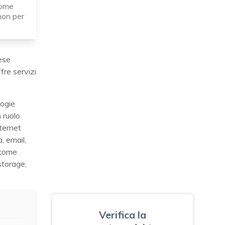
come
non per
lese
fre servizi
logie
 ruolo
nternet
a, email,
 come
 storage,
Verifica la