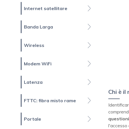
Internet satellitare
Banda Larga
Wireless
Modem WiFi
Latenza
Chi è i
FTTC: fibra misto rame
Identifica
comprender
question
Portale
l'accesso a