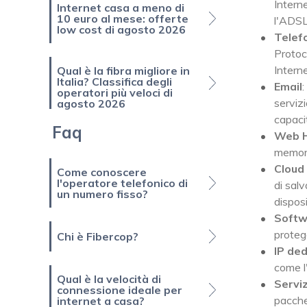
Intern
Internet casa a meno di
10 euro al mese: offerte
l'ADSL,
low cost di agosto 2026
Telef
Protoc
Interne
Qual è la fibra migliore in
Italia? Classifica degli
Email
:
operatori più veloci di
serviz
agosto 2026
capacit
Faq
Web H
memori
Cloud
Come conoscere
l'operatore telefonico di
di salv
un numero fisso?
dispos
Softw
proteg
Chi è Fibercop?
IP ded
come l'
Qual è la velocità di
Servi
connessione ideale per
pacche
internet a casa?