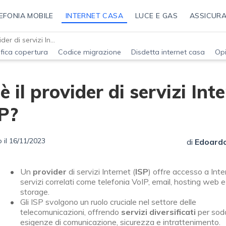
EFONIA MOBILE
INTERNET CASA
LUCE E GAS
ASSICURA
Cos'è il provider di servizi Internet o ISP?
ifica copertura
Codice migrazione
Disdetta internet casa
Opi
è il provider di servizi Int
P?
 il 16/11/2023
di
Edoardo
Un
provider
di servizi Internet (
ISP
) offre accesso a Inte
servizi correlati come telefonia VoIP, email, hosting web e
storage.
Gli ISP svolgono un ruolo cruciale nel settore delle
telecomunicazioni, offrendo
servizi diversificati
per sod
esigenze di comunicazione, sicurezza e intrattenimento.