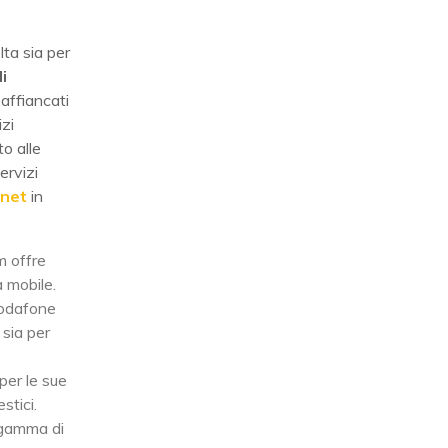
lta sia per
i
 affiancati
zi
to alle
ervizi
rnet
in
m offre
a mobile.
Vodafone
 sia per
 per le sue
stici.
 gamma di