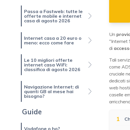
Passa a Fastweb: tutte le
offerte mobile e internet
casa di agosto 2026
Un
provid
Internet casa a 20 euro o
"Internet 
meno: ecco come fare
di
accesso
Tali servi
Le 10 migliori offerte
internet casa WiFi:
come ADSL,
classifica di agosto 2026
cruciale n
dedicati s
Navigazione Internet: di
web hostin
quanti GB al mese hai
caselle em
bisogno?
arricchend
Guide
1
Ch
Vodafone o ho?