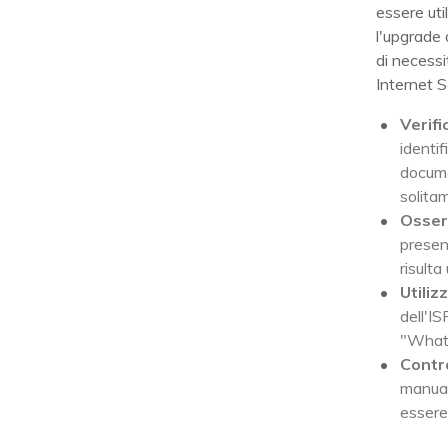
essere uti
l'upgrade 
di necessi
Internet S
Verifi
identif
documen
solita
Osser
presen
risulta
Utiliz
dell'IS
"What
Contro
manual
essere 