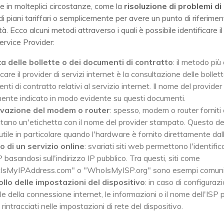
le in molteplici circostanze, come la
risoluzione di problemi di
di piani tariffari o semplicemente per avere un punto di riferimen
tà. Ecco alcuni metodi attraverso i quali è possibile identificare il
ervice Provider:
ca delle bollette o dei documenti di contratto
: il metodo più
icare il provider di servizi internet è la consultazione delle bollet
ti di contratto relativi al servizio internet. Il nome del provider
mente indicato in modo evidente su questi documenti.
vazione del modem o router
: spesso, modem o router forniti 
tano un'etichetta con il nome del provider stampato. Questo de
 utile in particolare quando l'hardware è fornito direttamente dall
zo di un servizio online
: svariati siti web permettono l'identifi
P basandosi sull'indirizzo IP pubblico. Tra questi, siti come
IsMyIPAddress.com" o "WhoIsMyISP.org" sono esempi comuni
llo delle impostazioni del dispositivo
: in caso di configuraz
e della connessione internet, le informazioni o il nome dell'ISP
rintracciati nelle impostazioni di rete del dispositivo.