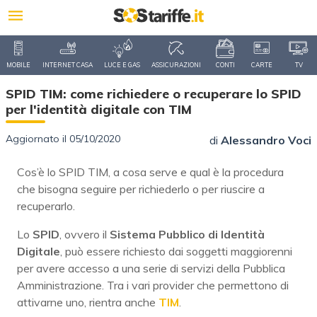
MOBILE
INTERNET CASA
LUCE E GAS
ASSICURAZIONI
CONTI
CARTE
TV
SPID TIM: come richiedere o recuperare lo SPID
per l'identità digitale con TIM
Aggiornato il 05/10/2020
di
Alessandro Voci
Cos’è lo SPID TIM, a cosa serve e qual è la procedura
che bisogna seguire per richiederlo o per riuscire a
recuperarlo.
Lo
SPID
, ovvero il
Sistema Pubblico di Identità
Digitale
, può essere richiesto dai soggetti maggiorenni
per avere accesso a una serie di servizi della Pubblica
Amministrazione. Tra i vari provider che permettono di
attivarne uno, rientra anche
TIM
.