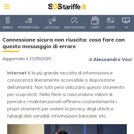
MOBILE
INTERNET CASA
LUCE E GAS
ASSICURAZIONI
CONTI
CARTE
TV
Connessione sicura non riuscita: cosa fare con
questo messaggio di errore
Aggiornato il 21/05/2020
di
Alessandro Voci
Internet
è la più grande raccolta di informazioni e
conoscenza liberamente accessibile a disposizione
dell’umanità. Non tutti però utilizzano questo strumento
per scopi leciti. Nella Rete si nascondono milioni di
pericoli e i malintenzionati affinano costantemente i
propri strumenti per violare la privacy degli utenti e
rubargli dati sensibili, informazioni bancarie, etc.