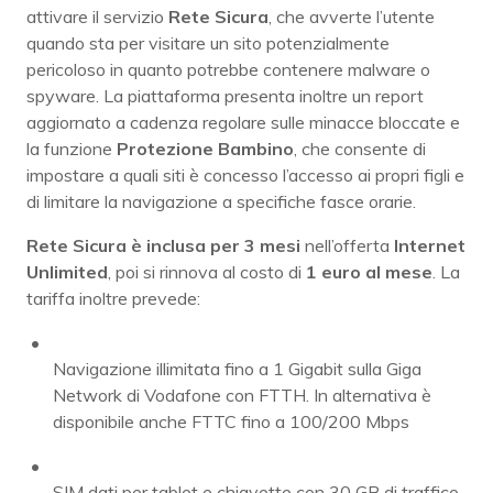
attivare il servizio
Rete Sicura
, che avverte l’utente
quando sta per visitare un sito potenzialmente
pericoloso in quanto potrebbe contenere malware o
spyware. La piattaforma presenta inoltre un report
aggiornato a cadenza regolare sulle minacce bloccate e
la funzione
Protezione Bambino
, che consente di
impostare a quali siti è concesso l’accesso ai propri figli e
di limitare la navigazione a specifiche fasce orarie.
Rete Sicura è inclusa per 3 mesi
nell’offerta
Internet
Unlimited
, poi si rinnova al costo di
1 euro al mese
. La
tariffa inoltre prevede:
Navigazione illimitata fino a 1 Gigabit sulla Giga
Network di Vodafone con FTTH. In alternativa è
disponibile anche FTTC fino a 100/200 Mbps
SIM dati per tablet e chiavette con 30 GB di traffico