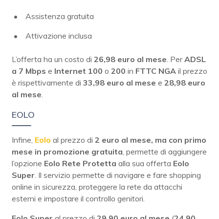
Assistenza gratuita
Attivazione inclusa
L’offerta ha un costo di
26,98 euro al mese
. Per
ADSL
a 7 Mbps
e
Internet 100
o
200
in
FTTC NGA
il prezzo
è rispettivamente di
33,98 euro al mese
e
28,98 euro
al mese
.
EOLO
Infine,
Eolo
al prezzo di
2 euro al mese, ma con primo
mese in promozione gratuita
, permette di aggiungere
l’opzione
Eolo Rete Protetta
alla sua offerta
Eolo
Super
. Il servizio permette di navigare e fare shopping
online in sicurezza, proteggere la rete da attacchi
esterni e impostare il controllo genitori.
Eolo Super
al prezzo di
29,90 euro al mese
(
24,90