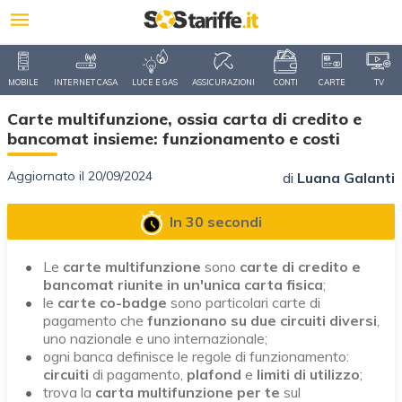
MOBILE
INTERNET CASA
LUCE E GAS
ASSICURAZIONI
CONTI
CARTE
TV
Carte multifunzione, ossia carta di credito e
bancomat insieme: funzionamento e costi
Aggiornato il 20/09/2024
di
Luana Galanti
In 30 secondi
Le
carte multifunzione
sono
carte di credito e
bancomat riunite in un'unica carta fisica
;
le
carte
co-badge
sono particolari carte di
pagamento che
funzionano su
due circuiti diversi
,
uno nazionale e uno internazionale;
ogni banca definisce le regole di funzionamento:
circuiti
di pagamento,
plafond
e
limiti di utilizzo
;
trova la
carta multifunzione per te
sul