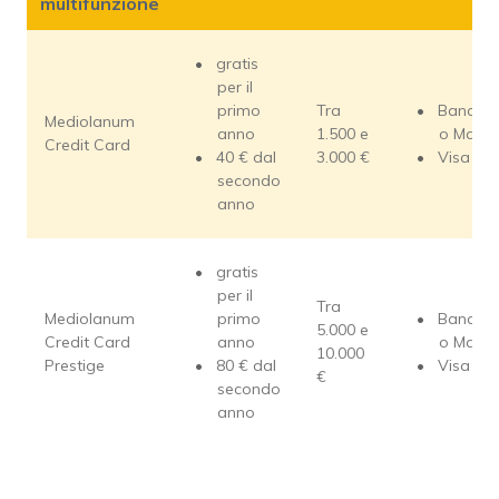
multifunzione
gratis
per il
primo
Tra
Bancom
Mediolanum
anno
1.500 e
o Maest
Credit Card
40 € dal
3.000 €
Visa o 
secondo
anno
gratis
per il
Tra
Mediolanum
primo
Bancom
5.000 e
Credit Card
anno
o Maest
10.000
Prestige
80 € dal
Visa o 
€
secondo
anno