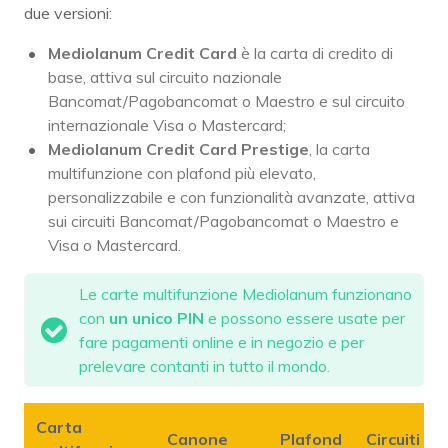
due versioni:
Mediolanum Credit Card
è la carta di credito di
base, attiva sul circuito nazionale
Bancomat/Pagobancomat o Maestro e sul circuito
internazionale Visa o Mastercard;
Mediolanum Credit Card Prestige
, la carta
multifunzione con plafond più elevato,
personalizzabile e con funzionalità avanzate, attiva
sui circuiti Bancomat/Pagobancomat o Maestro e
Visa o Mastercard.
Le carte multifunzione Mediolanum funzionano
con
un unico PIN
e possono essere usate per
fare pagamenti online e in negozio e per
prelevare contanti in tutto il mondo.
Carta
Canone
Plafond
Circuiti d