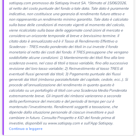
satispay.com promosso da Satispay Invest SA. ¹Stimato al 15/06/2026,
al netto del costo puntuale del fondo a tale data. Tale dato è puramente
indicativo, non costituisce una garanzia di rendimento futuro atteso e
non rappresenta un rendimento minimo garantito. Tale dato è calcolato
sulla base delle condizioni di mercato vigenti al momento del calcolo,
viene ricalcolato sulla base delle aggiornate cond izioni di mercato e
considera un orizzonte temporale di breve e brevissimo termine. Il
citato dato è annualizzato ed è il Tasso di Rendimento Effettivo a
Scadenza – TRES medio ponderato dei titoli in cui investe il fondo
monetario al netto dei costi del fondo. Il TRES presuppone che vengano
soddisfatte alcune condizioni: 1) Mantenimento dei titoli fino alla loro
scadenza ovvero, nel caso di titoli a tasso variabile, fino alla successiva
revisione del loro tasso variabile; 2) Reinvestimento al tasso TRES di
eventuali flussi generati dai titoli; 3) Pagamento puntuale dei flussi
generati dai titoli (rimborso parziale/totale del capitale, cedole, ecc..). Si
procede all’annualizzazione del rendimento in quanto questo è
calcolato su un portafoglio di titoli con una Scadenza Media Ponderata
estremamente breve. Gli importi dei rimborsi varieranno a seconda
della performance del mercato e del periodo di tempo per cui è
mantenuto l’investimento. Rendimenti soggetti a tassazione, che
dipende dalla situazione personale di ciascun investitore e può
cambiare in futuro. Consulta Prospetto e KID del fondo prima di
investire, disponibili su www.satispay.com e sull’App Satispay.
Continua a leggere