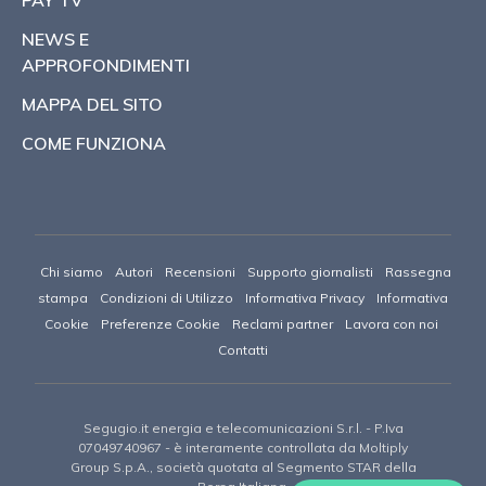
PAY TV
NEWS E
APPROFONDIMENTI
MAPPA DEL SITO
COME FUNZIONA
Chi siamo
Autori
Recensioni
Supporto giornalisti
Rassegna
stampa
Condizioni di Utilizzo
Informativa Privacy
Informativa
Cookie
Preferenze Cookie
Reclami partner
Lavora con noi
Contatti
Segugio.it energia e telecomunicazioni S.r.l.
- P.Iva
07049740967 -
è interamente controllata da Moltiply
Group S.p.A., società quotata al Segmento STAR della