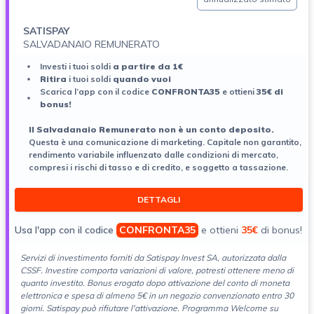
SATISPAY
SALVADANAIO REMUNERATO
Investi i tuoi soldi
a partire da 1€
Ritira
i tuoi soldi
quando vuoi
Scarica l’app con il codice
CONFRONTA35
e ottieni
35€ di
bonus!
ll Salvadanaio Remunerato non è un conto deposito.
Questa è una comunicazione di marketing. Capitale non garantito,
rendimento variabile influenzato dalle condizioni di mercato,
compresi i rischi di tasso e di credito, e soggetto a tassazione.
DETTAGLI
Usa l'app con il codice
CONFRONTA35
e ottieni
35€
di bonus!
Servizi di investimento forniti da Satispay Invest SA, autorizzata dalla
CSSF. Investire comporta variazioni di
valore, potresti ottenere meno di
quanto investito. Bonus erogato dopo attivazione del conto di moneta
elettronica e spesa di almeno 5€ in un negozio convenzionato entro 30
giorni. Satispay può rifiutare l'attivazione. Programma Welcome su