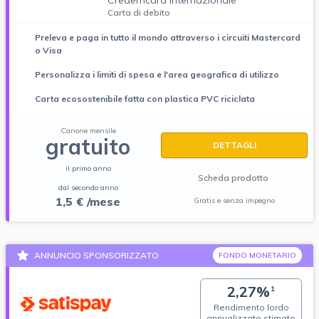
Carta di debito
Preleva e paga in tutto il mondo attraverso i circuiti Mastercard
o Visa
Personalizza i limiti di spesa e l'area geografica di utilizzo
Carta ecosostenibile fatta con plastica PVC riciclata
Canone mensile
gratuito
DETTAGLI
il primo anno
Scheda prodotto
dal secondo anno
1,5 € /mese
Gratis e senza impegno
ANNUNCIO SPONSORIZZATO
FONDO MONETARIO
2,27%
1
Rendimento lordo
annualizzato stimato