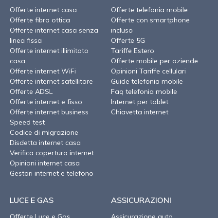
Offerte internet casa
Offerte telefonia mobile
Offerte fibra ottica
Offerte con smartphone
Offerte internet casa senza
incluso
linea fissa
Offerte 5G
Offerte internet illimitato
Tariffe Estero
casa
Offerte mobile per aziende
Offerte internet WiFi
Opinioni Tariffe cellulari
Offerte internet satellitare
Guide telefonia mobile
Offerte ADSL
Faq telefonia mobile
Offerte internet e fisso
Internet per tablet
Offerte internet business
Chiavetta internet
Speed test
Codice di migrazione
Disdetta internet casa
Verifica copertura internet
Opinioni internet casa
Gestori internet e telefono
LUCE E GAS
ASSICURAZIONI
Offerte Luce e Gas
Assicurazione auto