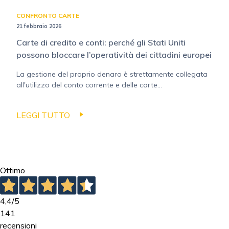
CONFRONTO CARTE
21 febbraio 2026
Carte di credito e conti: perché gli Stati Uniti
possono bloccare l’operatività dei cittadini europei
La gestione del proprio denaro è strettamente collegata
all'utilizzo del conto corrente e delle carte...
LEGGI TUTTO
Ottimo
4,4
/5
141
recensioni