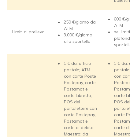
bollettini
600 €/gior
250 €/giorno da
ATM
ATM
Limiti di prelievo
nei limiti de
3.000 €/giorno
plafond all
allo sportello
sportello
1 € da: ufficio
1 € da: uffi
postale; ATM
postale; A
con carte Poste
con carte 
Postepay, carte
Postepay, 
Postamat e
Postamat 
carte Libretto;
carte Libret
POS del
POS del
portalettere con
portaletter
carte Postepay,
carte Post
Postamat e
Postamat 
carte di debito
carte di de
Maestro; da
Maestro; d