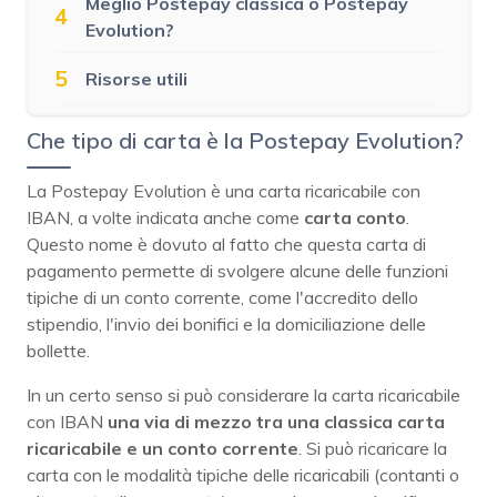
Meglio Postepay classica o Postepay
4
Evolution?
5
Risorse utili
Che tipo di carta è la Postepay Evolution?
La Postepay Evolution è una carta ricaricabile con
IBAN, a volte indicata anche come
carta conto
.
Questo nome è dovuto al fatto che questa carta di
pagamento permette di svolgere alcune delle funzioni
tipiche di un conto corrente, come l'accredito dello
stipendio, l'invio dei bonifici e la domiciliazione delle
bollette.
In un certo senso si può considerare la carta ricaricabile
con IBAN
una via di mezzo tra una classica carta
ricaricabile e un conto corrente
. Si può ricaricare la
carta con le modalità tipiche delle ricaricabili (contanti o