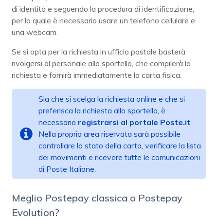
di identità e seguendo la procedura di identificazione,
per la quale è necessario usare un telefono cellulare e
una webcam.
Se si opta per la richiesta in ufficio postale basterà
rivolgersi al personale allo sportello, che compilerà la
richiesta e fornirà immediatamente la carta fisica.
Sia che si scelga la richiesta online e che si
preferisca la richiesta allo sportello, è
necessario
registrarsi al portale Poste.it
.
Nella propria area riservata sarà possibile
controllare lo stato della carta, verificare la lista
dei movimenti e ricevere tutte le comunicazioni
di Poste Italiane.
Meglio Postepay classica o Postepay
Evolution?