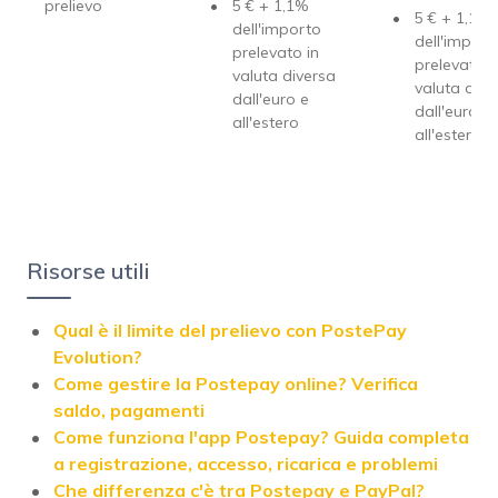
prelievo
5 € + 1,1%
5 € + 1,1%
dell'importo
dell'import
prelevato in
prelevato i
valuta diversa
valuta dive
dall'euro e
dall'euro e
all'estero
all'estero
Risorse utili
Qual è il limite del prelievo con PostePay
Evolution?
Come gestire la Postepay online? Verifica
saldo, pagamenti
Come funziona l'app Postepay? Guida completa
a registrazione, accesso, ricarica e problemi
Che differenza c'è tra Postepay e PayPal?