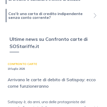
Cos'è una carta di credito indipendente
senza conto corrente?
Ultime news su Confronto carte di
SOStariffe.it
CONFRONTO CARTE
19 luglio 2026
Arrivano le carte di debito di Satispay: ecco
come funzioneranno
Satispay è, da anni, una delle protagoniste del