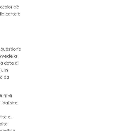
ccolo) c’è
lla carta è
a questione
ovvede a
a data di
. In
tà da
filiali
(dal sito
mite e-
olto
ossibile