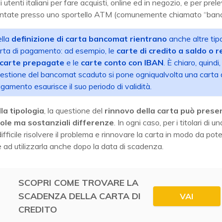
i utenti italiani per fare acquisti, online ed in negozio, e per prel
ntate presso uno sportello ATM (comunemente chiamato “ban
lla
definizione di carta bancomat rientrano
anche altre tipo
rta di pagamento: ad esempio, le
carte di credito
a saldo o r
carte prepagate
e le
carte conto con IBAN
. È chiaro, quindi,
estione del bancomat scaduto si pone ogniqualvolta una carta 
gamento esaurisce il suo periodo di validità.
la tipologia
, la questione del
rinnovo della carta può prese
cole ma sostanziali differenze
. In ogni caso, per i titolari di u
ifficile risolvere il problema e rinnovare la carta in modo da pote
 ad utilizzarla anche dopo la data di scadenza.
SCOPRI COME TROVARE LA
SCADENZA DELLA CARTA DI
VAI
CREDITO