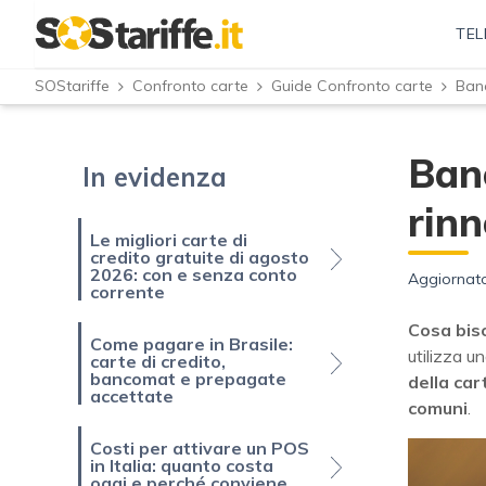
TEL
SOStariffe
Confronto carte
Guide Confronto carte
Ban
In evidenza
rinn
Le migliori carte di
credito gratuite di agosto
2026: con e senza conto
Aggiornato
corrente
Cosa bis
Come pagare in Brasile:
utilizza u
carte di credito,
bancomat e prepagate
della car
accettate
comuni
.
Costi per attivare un POS
in Italia: quanto costa
oggi e perché conviene