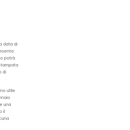
a data di
resenta
to potrà
è stampata
o di
no utile
ennaio
ne una
 il
lcuna