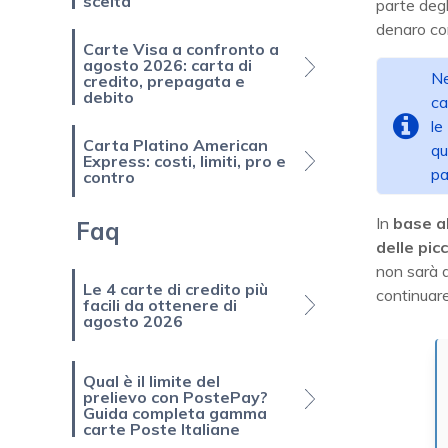
scelta
parte degl
denaro co
Carte Visa a confronto a
agosto 2026: carta di
Ne
credito, prepagata e
debito
ca
le
Carta Platino American
qu
Express: costi, limiti, pro e
pa
contro
In
base al
Faq
delle pic
non sarà d
Le 4 carte di credito più
continuare
facili da ottenere di
agosto 2026
Qual è il limite del
prelievo con PostePay?
Guida completa gamma
carte Poste Italiane