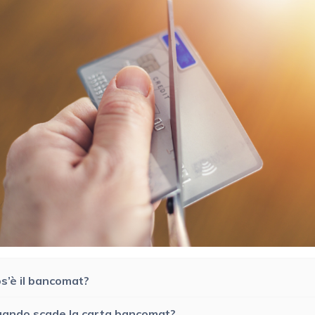
s’è il bancomat?
ando scade la carta bancomat?