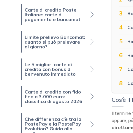
Carte di credito Poste
3
Ba
Italiane: carte di
pagamento e bancomat
4
Co
Limite prelievo Bancomat:
5
Ri
quanto si può prelevare
al giorno?
6
Ri
Le 5 migliori carte di
7
Co
credito con bonus di
benvenuto immediato
8
Co
Carte di credito con fido
fino a 3.000 euro:
Cos’è i
classifica di agosto 2026
Il termine 
Che differenza c'è tra la
oppure, pi
PostePay e la PostePay
direttam
Evolution? Guida alla