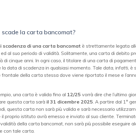
 scade la carta bancomat?
di scadenza di una carta bancomat
è strettamente legata all
ed al suo periodo di validità. Solitamente, una carta di debito p
tà di cinque anni. In ogni caso, il titolare di una carta di pagamen
e la data di scadenza in qualsiasi momento. Tale data, infatti, 
e frontale della carta stessa dove viene riportato il mese e l’ann
.
mpio, una carta è valida fino al
12/25
vorrà dire che l’ultimo gior
zare questa carta sarà
il 31 dicembre 2025
. A partire dal 1° g
di, questa carta non sarà più valida e sarà necessario utilizzar
il proprio istituto avrà emesso e inviato al suo cliente. Terminato
 validità della carta bancomat, non sarà più possibile eseguire a
e con tale carta.