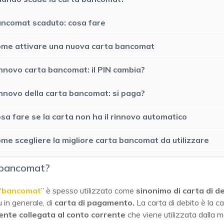
ncomat scaduto: cosa fare
me attivare una nuova carta bancomat
nnovo carta bancomat: il PIN cambia?
nnovo della carta bancomat: si paga?
sa fare se la carta non ha il rinnovo automatico
me scegliere la migliore carta bancomat da utilizzare
l bancomat?
“
bancomat
” è spesso utilizzato come
sinonimo di carta di d
ù in generale, di
carta di pagamento.
La carta di debito è la c
ente collegata al conto corrente
che viene utilizzata dalla 