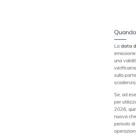
Quando
La
data 
emissione 
una validi
verificarn
sulla part
scadenza
Se, ad ese
per utiliz
2026, quin
nuova che 
periodo di
operazion