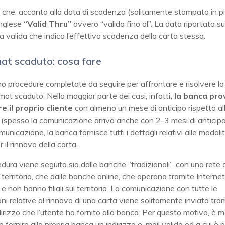
che, accanto alla data di scadenza (solitamente stampato in pi
 inglese
“Valid Thru”
ovvero “valida fino al”. La data riportata su
ta valida che indica l’effettiva scadenza della carta stessa.
at scaduto: cosa fare
o procedure completate da seguire per affrontare e risolvere l
at scaduto. Nella maggior parte dei casi, infatti
, la banca pr
e il proprio cliente
con almeno un mese di anticipo rispetto all
spesso la comunicazione arriva anche con 2-3 mesi di anticipo)
unicazione, la banca fornisce tutti i dettagli relativi alle modali
r il rinnovo della carta.
dura viene seguita sia dalle banche “tradizionali”, con una rete di 
 territorio, che dalle banche online, che operano tramite Internet 
) e non hanno filiali sul territorio. La comunicazione con tutte le
ni relative al rinnovo di una carta viene solitamente inviata tra
indirizzo che l’utente ha fornito alla banca. Per questo motivo, è m
 fornire alla propria banca un indirizzo e-mail valido ed a cui è p