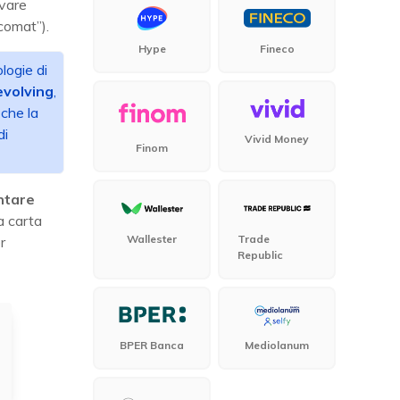
evare
comat”).
Hype
Fineco
logie di
evolving
,
 che la
di
Vivid Money
Finom
ntare
na carta
Wallester
Trade
r
Republic
BPER Banca
Mediolanum