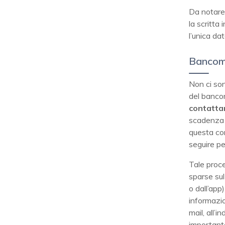
Da notare 
la scritta
l’unica da
Bancom
Non ci son
del bancom
contattar
scadenza (
questa com
seguire pe
Tale proce
sparse sul
o dall’app
informazio
mail, all’
importante