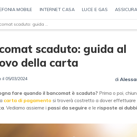
EFONIA MOBILE
INTERNET CASA
LUCE E GAS
ASSICURA
Bancomat scaduto: guida al rinnovo della carta
comat scaduto: guida al
ovo della carta
 il 05/03/2024
di
Alessa
ogna fare quando il bancomat è scaduto?
Prima o poi, chiu
na
carta di pagamento
si troverà costretto a dover effettuare 
ta
. Vediamo assieme i
passi da seguire
e le
risposte ai dubbi