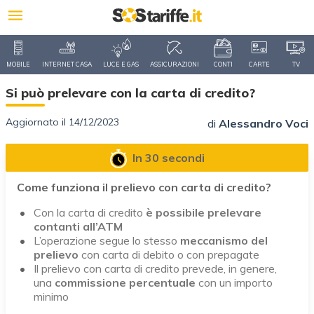
MOBILE
INTERNET CASA
LUCE E GAS
ASSICURAZIONI
CONTI
CARTE
TV
Si può prelevare con la carta di credito?
Aggiornato il 14/12/2023
di
Alessandro Voci
In 30 secondi
Come funziona il prelievo con carta di credito?
Con la carta di credito
è possibile prelevare
contanti all’ATM
L’operazione segue lo stesso
meccanismo del
prelievo
con carta di debito o con prepagate
Il prelievo con carta di credito prevede, in genere,
una
commissione
percentuale
con un importo
minimo