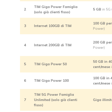
TIM Giga Power Famiglia
2
5 GB
in 5G 
(solo già clienti fisso)
100 GB per
3
Internet 100GB di TIM
Power)
200 GB pe
4
Internet 200GB di TIM
Power)
50 GB in 4
5
TIM Giga Power 50
cent/mese
i
100 GB in 
6
TIM Giga Power 100
cent/mese
i
TIM 5G Power Famiglia
7
Unlimited
(solo già clienti
Giga illimit
fisso)