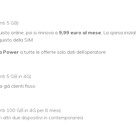
enti 5 GB)
sto online, poi si rinnova a
9,99 euro al mese
. La spesa inizia
quisto della SIM.
ca Power
a tutte le offerte solo dati dell’operatore:
nti 5 GB in 4G)
i già clienti fisso.
enti 100 GB in 4G per 6 mesi)
 altri due dispositivi in contemporanea