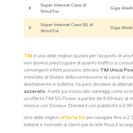
Super Internet Casa di
8
Giga illimi
WindTre
Super Internet Casa 5G di
9
Giga illimit
WindTre
TIM
è una delle migliori opzioni per l’acquisto di una
non doversi preoccupare di quanto traffico si consuma 
convergenti infatti possono attivare
TIM Unica Po
intestate al titolare della connessione di casa) al cos
direttamente in bolletta. Se però decidere di abbina
azzerato
. Avete poi inclusi altri vantaggi come sc
un’offerta TIM 5G Power a partire da 9,99 euro al 
rinnova con Disney+ Standard con pubblicità a 6,99 
Una delle migliori
offerte 5G
per navigare fino a 2 
italiane e riservate ai clienti per la rete fissa è la se