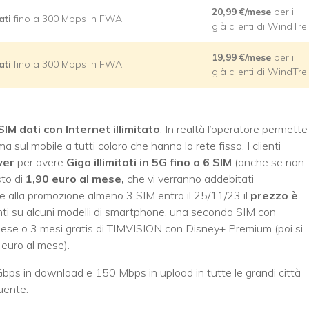
20,99 €/mese
per i
tati
fino a 300 Mbps in FWA
già clienti di WindTre
19,99 €/mese
per i
ati
fino a 300 Mbps in FWA
già clienti di WindTre
SIM dati con Internet illimitato
. In realtà l’operatore permette
sul mobile a tutti coloro che hanno la rete fissa. I clienti
wer
per avere
Giga illimitati in 5G fino a 6 SIM
(anche se non
to di
1,90 euro al mese,
che vi verranno addebitati
re alla promozione almeno 3 SIM entro il 25/11/23 il
prezzo è
onti su alcuni modelli di smartphone, una seconda SIM con
mese o 3 mesi gratis di TIMVISION con Disney+ Premium (poi si
euro al mese).
Gbps in download e 150 Mbps in upload in tutte le grandi città
guente: