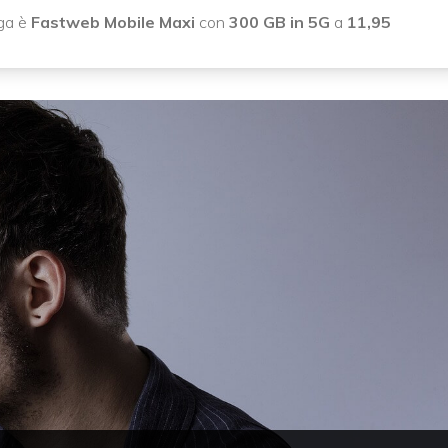
iga è
Fastweb Mobile Maxi
con
300 GB in 5G
a
11,95