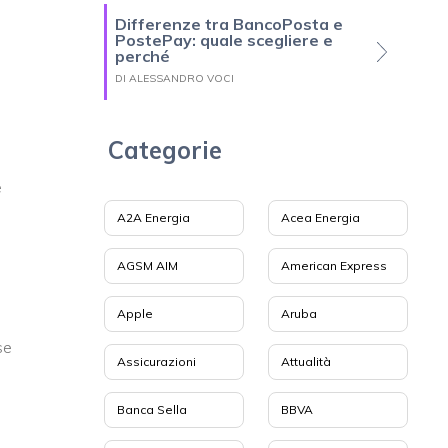
Differenze tra BancoPosta e
PostePay: quale scegliere e
perché
DI ALESSANDRO VOCI
Categorie
e
A2A Energia
Acea Energia
AGSM AIM
American Express
Apple
Aruba
se
Assicurazioni
Attualità
Banca Sella
BBVA