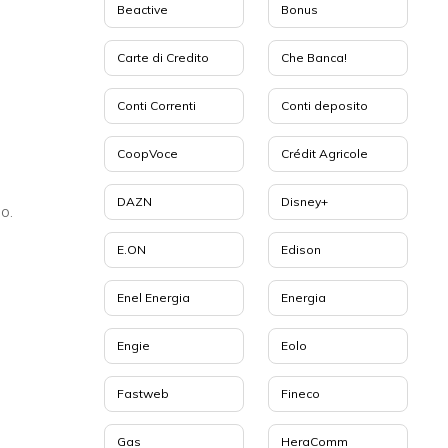
Beactive
Bonus
Carte di Credito
Che Banca!
Conti Correnti
Conti deposito
CoopVoce
Crédit Agricole
DAZN
Disney+
so.
E.ON
Edison
Enel Energia
Energia
Engie
Eolo
Fastweb
Fineco
Gas
HeraComm