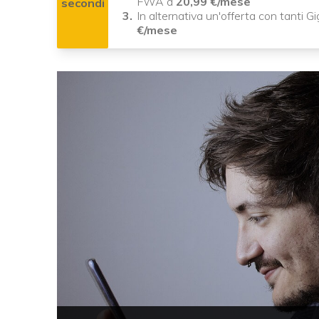
FWA a
20,99 €/mese
secondi
In alternativa un'offerta con tanti G
€/mese