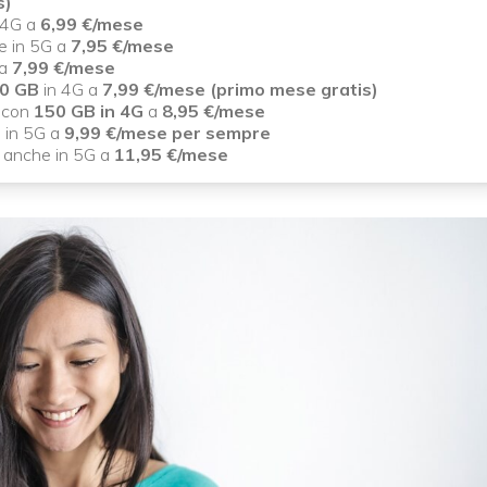
s)
 4G a
6,99 €/mese
e in 5G a
7,95 €/mese
 a
7,99 €/mese
0 GB
in 4G a
7,99 €/mese (primo mese gratis)
 con
150 GB in 4G
a
8,95 €/mese
 in 5G a
9,99 €/mese per sempre
B
anche in 5G a
11,95 €/mese