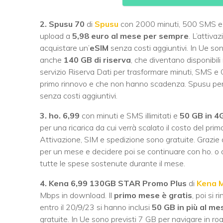
2. Spusu 70
di
Spusu
con 2000 minuti, 500 SMS 
upload a
5,98 euro al mese per sempre
. L’attiv
acquistare un’
eSIM
senza costi aggiuntivi. In Ue son
anche
140 GB di riserva
, che diventano disponibili 
servizio Riserva Dati per trasformare minuti, SMS e 
primo rinnovo e che non hanno scadenza. Spusu perme
senza costi aggiuntivi.
3. ho. 6,99
con minuti e SMS illimitati e
50 GB in 4
per una ricarica da cui verrà scalato il costo del pri
Attivazione, SIM e spedizione sono gratuite. Grazie al
per un mese e decidere poi se continuare con ho. o d
tutte le spese sostenute durante il mese.
4. Kena 6,99 130GB STAR Promo
Plus
di
Kena M
Mbps in download. Il
primo mese è gratis
, poi si 
entro il 20/9/23 si hanno inclusi
50 GB in più al me
gratuite. In Ue sono previsti 7 GB per navigare in roa