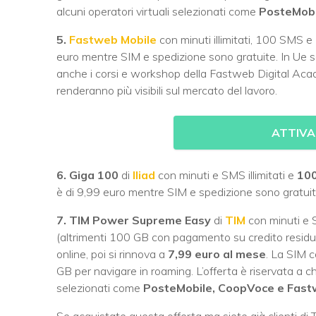
alcuni operatori virtuali selezionati come
PosteMobi
5.
Fastweb Mobile
con minuti illimitati, 100 SMS e
euro mentre SIM e spedizione sono gratuite. In Ue so
anche i corsi e workshop della Fastweb Digital Aca
renderanno più visibili sul mercato del lavoro.
ATTIVA
6. Giga 100
di
Iliad
con minuti e SMS illimitati e
100
è di 9,99 euro mentre SIM e spedizione sono gratuite
7. TIM Power Supreme Easy
di
TIM
con minuti e S
(altrimenti 100 GB con pagamento su credito residuo
online, poi si rinnova a
7,99 euro al mese
. La SIM c
GB per navigare in roaming. L’offerta è riservata a ch
selezionati come
PosteMobile, CoopVoce e Fast
Se acquistate questa offerta ma siete già clienti di 