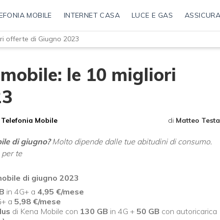
EFONIA MOBILE
INTERNET CASA
LUCE E GAS
ASSICURA
ri offerte di Giugno 2023
mobile: le 10 migliori
23
Telefonia Mobile
di
Matteo Testa
ile di giugno?
Molto dipende dalle tue abitudini di consumo.
 per te
mobile di giugno 2023
B
in 4G+ a
4,95 €/mese
G+ a
5,98 €/mese
lus
di Kena Mobile con
130 GB
in 4G +
50 GB
con autoricarica