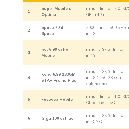
Super Mobile di
minuti illimitati, 200 S
1
Optima
GB in 4G+
Spusu 70 di
2000 minuti, 500 SMS 
2
Spusu
in 4G+
ho. 6,99 di ho.
minuti e SMS illimitati 
3
Mobile
in 4G
minuti e SMS illimitati
Kena 6,99 130GB
4
in 4G (+ 50 GB con
STAR Promo Plus
autoricarica)
minuti illimitati, 100 S
5
Fastweb Mobile
GB anche in 5G
minuti e SMS illimitati
6
Giga 100 di Iliad
in 4G/4G+