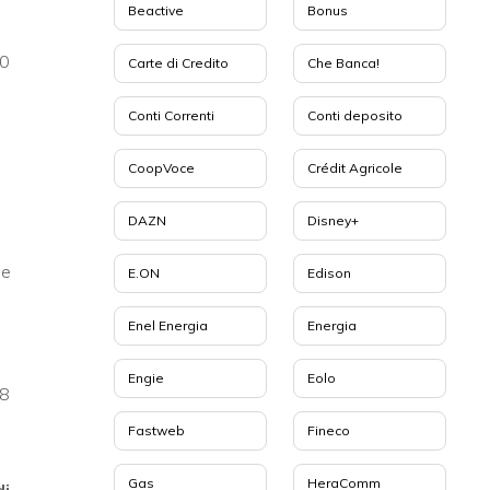
Beactive
Bonus
10
Carte di Credito
Che Banca!
Conti Correnti
Conti deposito
CoopVoce
Crédit Agricole
DAZN
Disney+
ne
E.ON
Edison
Enel Energia
Energia
Engie
Eolo
 8
Fastweb
Fineco
Gas
HeraComm
di