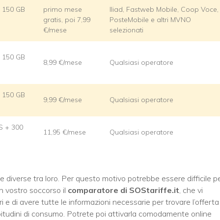
 + 150 GB
primo mese
Iliad, Fastweb Mobile, Coop Voce,
gratis, poi 7,99
PosteMobile e altri MVNO
€/mese
selezionati
 + 150 GB
8,99 €/mese
Qualsiasi operatore
 + 150 GB
9,99 €/mese
Qualsiasi operatore
MS + 300
11,95 €/mese
Qualsiasi operatore
 diverse tra loro. Per questo motivo potrebbe essere difficile p
in vostro soccorso il
comparatore di SOStariffe.it
, che vi
 e di avere tutte le informazioni necessarie per trovare l’offerta
bitudini di consumo. Potrete poi attivarla comodamente online