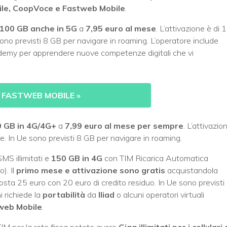
le, CoopVoce e Fastweb Mobile
.
100 GB anche in 5G
a
7,95 euro al mese
. L’attivazione è di 
no previsti 8 GB per navigare in roaming. L’operatore include
demy per apprendere nuove competenze digitali che vi
 FASTWEB MOBILE
»
 GB in 4G/4G+
a
7,99 euro al mese per sempre
. L’attivazio
. In Ue sono previsti 8 GB per navigare in roaming.
MS illimitati e
150 GB in 4G
con TIM Ricarica Automatica
). Il
primo mese e attivazione sono gratis
acquistandola
osta 25 euro con 20 euro di credito residuo. In Ue sono previsti
i richiede la
portabilità
da
Iliad
o alcuni operatori virtuali
web Mobile
.
TIM per la rete fissa potete avere
Giga illimitati per i cellulari 