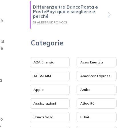
Differenze tra BancoPosta e
PostePay: quale scegliere e
perché
uò
DI ALESSANDRO VOCI
dal
Categorie
le
A2A Energia
Acea Energia
AGSM AIM
American Express
a
i
Apple
Aruba
Assicurazioni
Attualità
Banca Sella
BBVA
no
o