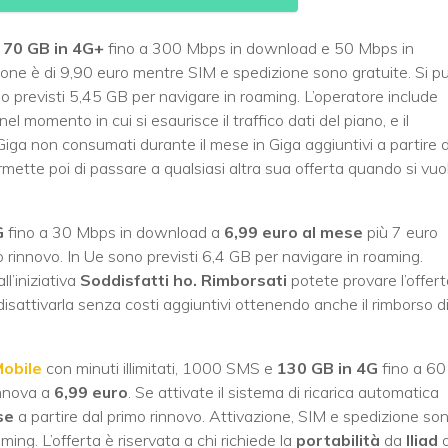
e
70 GB
in 4G+
fino a 300 Mbps in download e 50 Mbps in
azione è di 9,90 euro mentre SIM e spedizione sono gratuite. Si p
o previsti 5,45 GB per navigare in roaming. L’operatore include
nel momento in cui si esaurisce il traffico dati del piano, e il
Giga non consumati durante il mese in Giga aggiuntivi a partire 
tte poi di passare a qualsiasi altra sua offerta quando si vuo
G
fino a 30 Mbps in download a
6,99 euro al mese
più 7 euro
mo rinnovo. In Ue sono previsti 6,4 GB per navigare in roaming.
l’iniziativa
Soddisfatti ho. Rimborsati
potete provare l’offert
isattivarla senza costi aggiuntivi ottenendo anche il rimborso d
obile
con minuti illimitati, 1000 SMS e
130 GB in 4G
fino a 60
rinnova a
6,99 euro
. Se attivate il sistema di ricarica automatica
se
a partire dal primo rinnovo. Attivazione, SIM e spedizione so
ming. L’offerta è riservata a chi richiede la
portabilità
da
Iliad