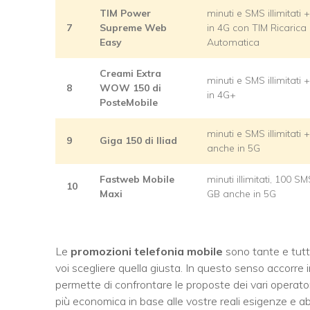
TIM Power
minuti e SMS illimitati
7
Supreme Web
in 4G con TIM Ricarica
Easy
Automatica
Creami Extra
minuti e SMS illimitati
8
WOW 150 di
in 4G+
PosteMobile
minuti e SMS illimitati
9
Giga 150 di Iliad
anche in 5G
Fastweb Mobile
minuti illimitati, 100 S
10
Maxi
GB anche in 5G
Le
promozioni telefonia mobile
sono tante e tutte
voi scegliere quella giusta. In questo senso accorre 
permette di confrontare le proposte dei vari operatori
più economica in base alle vostre reali esigenze e a