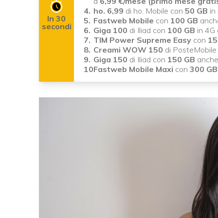
a
6,99 €/mese (primo mese grati
ho. 6,99
di ho. Mobile con
50 GB
in
In 30
Fastweb Mobile
con
100 GB
anch
secondi
Giga 100
di Iliad con
100 GB
in 4G
TIM Power Supreme Easy
con
15
Creami WOW 150
di PosteMobile
Giga 150
di Iliad con
150 GB
anche
Fastweb Mobile Maxi
con
300 G