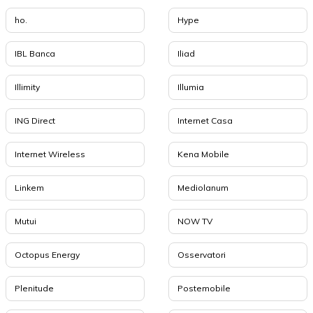
ho.
Hype
IBL Banca
Iliad
Illimity
Illumia
ING Direct
Internet Casa
Internet Wireless
Kena Mobile
Linkem
Mediolanum
Mutui
NOW TV
Octopus Energy
Osservatori
Plenitude
Postemobile