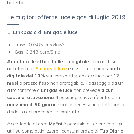
bolletta.
Le migliori offerte luce e gas di luglio 2019
1. Linkbasic di Eni gas e luce
Luce
: 0,0585 euro/kWh
Gas
: 0,243 euro/Smc
Addebito diretto
e
bolletta digitale
sono inclusi
nell’offerta di
Eni gas e luce
e assicurano uno
sconto
digitale del 10%
sui corrispettivi gas e/o luce per
12
mesi
a prezzo fisso non prorogabile. Il passaggio da un
altro fornitore a
Eni gas e luce
non prevede
alcun
costo di attivazione
. Il passaggio avverrà entro una
massimo di 90 giorni
e non è necessario effettuare la
disdetta del precedente contratto.
Accedendo all’area
MyEni
è possibile ottenere consigli
utili su come ottimizzare i consumi grazie al
Tuo Diario