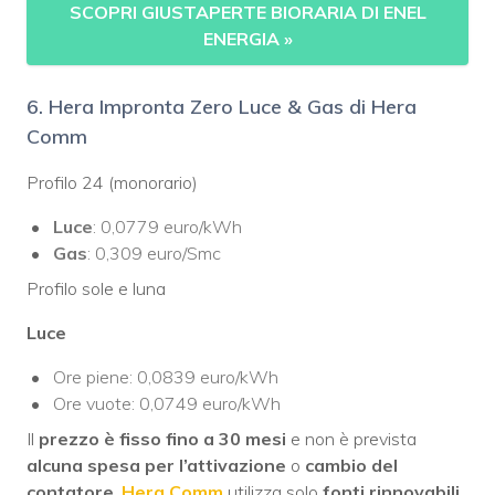
SCOPRI GIUSTAPERTE BIORARIA DI ENEL
ENERGIA
»
6. Hera Impronta Zero Luce & Gas di Hera
Comm
Profilo 24 (monorario)
Luce
: 0,0779 euro/kWh
Gas
: 0,309 euro/Smc
Profilo sole e luna
Luce
Ore piene: 0,0839 euro/kWh
Ore vuote: 0,0749 euro/kWh
Il
prezzo è fisso fino a 30 mesi
e non è prevista
alcuna spesa per l’attivazione
o
cambio del
contatore
.
Hera Comm
utilizza solo
fonti rinnovabili