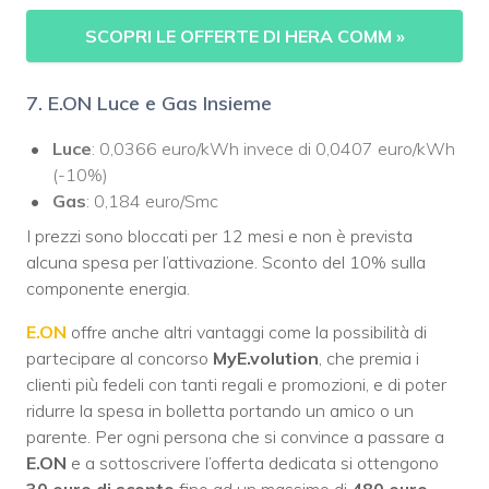
SCOPRI LE OFFERTE DI HERA COMM
»
7. E.ON Luce e Gas Insieme
Luce
: 0,0366 euro/kWh invece di 0,0407 euro/kWh
(-10%)
Gas
: 0,184 euro/Smc
I prezzi sono bloccati per 12 mesi e non è prevista
alcuna spesa per l’attivazione. Sconto del 10% sulla
componente energia.
E.ON
offre anche altri vantaggi come la possibilità di
partecipare al concorso
MyE.volution
, che premia i
clienti più fedeli con tanti regali e promozioni, e di poter
ridurre la spesa in bolletta portando un amico o un
parente. Per ogni persona che si convince a passare a
E.ON
e a sottoscrivere l’offerta dedicata si ottengono