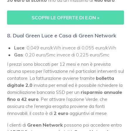
30 euro di sconto
fino ad un massimo di
480 euro
.
SCOPRI LE OFFERTE DI E.ON
»
8. Dual Green Luce e Casa di Green Network
Luce
: 0,049 euro/kWh invece di 0,055 euro/kWh
Gas
: 0,20 euro
/Smc
invece di 0,225 euro/Smc
I prezzi sono bloccati per 12 mesi e non è prevista
alcuna spesa per l’attivazione né particolari interventi sul
contatore. La fatturazione avviene tramite
bolletta
digitale 2.0
inviata per email ed è possibile richiedere la
domiciliazione bancaria SSD per un
risparmio annuale
fino a 42 euro
. Per attivare l’opzione Verde, che
assicura che l’energia erogata proviene da fonti
rinnovabili, il costo è di
2 euro
aggiuntivi al mese.
I clienti di
Green Network
possono poi accedere entro