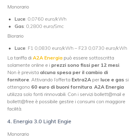
Monorario
Luce
: 0,0760 euro/kWh
Gas
: 0,2800 euro/Smc
Biorario
Luce
: F1 0,0830 euro/kWh – F23 0,0730 euro/kWh
La tariffa di
A2A Energia
può essere sottoscritta
solamente online e i
prezzi sono fissi per 12 mesi
.
Non è prevista
alcuna spesa per il cambio di
fornitore
. Attivando l’offerta
Extra2A
per
luce e gas
si
ottengono
60 euro di buoni fornitura
.
A2A Energia
utilizza solo fonti rinnovabili. Con i servizi bollett@mail e
bollett@free è possibile gestire i consumi con maggiore
facilità.
4. Energia 3.0 Light Engie
Monorario