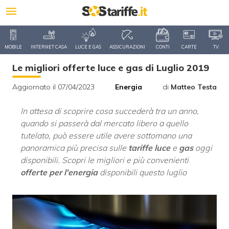
MOBILE
INTERNET CASA
LUCE E GAS
ASSICURAZIONI
CONTI
CARTE
TV
Le migliori offerte luce e gas di Luglio 2019
Aggiornato il 07/04/2023
Energia
di
Matteo Testa
In attesa di scoprire cosa succederà tra un anno,
quando si passerà dal mercato libero a quello
tutelato, può essere utile avere sottomano una
panoramica più precisa sulle
tariffe luce
e
gas
oggi
disponibili. Scopri le migliori e più convenienti
offerte per l'energia
disponibili questo luglio