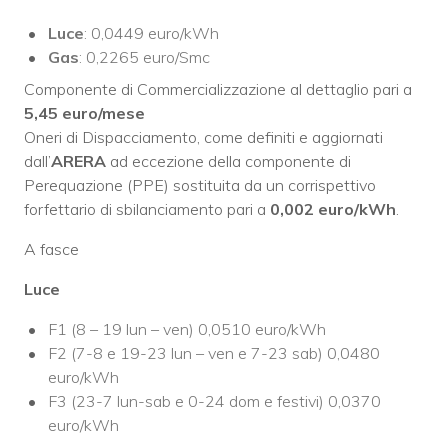
Luce
: 0,0449 euro/kWh
Gas
: 0,2265 euro/Smc
Componente di Commercializzazione al dettaglio pari a
5,45 euro/mese
Oneri di Dispacciamento, come definiti e aggiornati
dall’
ARERA
ad eccezione della componente di
Perequazione (PPE) sostituita da un corrispettivo
forfettario di sbilanciamento pari a
0,002 euro/kWh
.
A fasce
Luce
F1 (8 – 19 lun – ven) 0,0510 euro/kWh
F2 (7-8 e 19-23 lun – ven e 7-23 sab) 0,0480
euro/kWh
F3 (23-7 lun-sab e 0-24 dom e festivi) 0,0370
euro/kWh