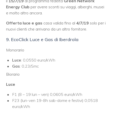
il
15/7/19
al programma fedeltà
Green Network
Energy Club
per avere sconti su viaggi, alberghi, musei
e molto altro ancora.
Offerta luce e gas
casa valida fino al
4/7/19
solo per i
nuovi clienti che arrivano da un altro fornitore.
9. EcoClick Luce e Gas di Iberdrola
Monorario
Luce
: 0,0550 euro/kWh
Gas
: 0,23/Smc
Biorario
Luce
F1 (8 – 19 lun – ven) 0,0605 euro/kWh
F23 (lun-ven 19-8h sab-dome e festivi) 0,0518
euro/kWh