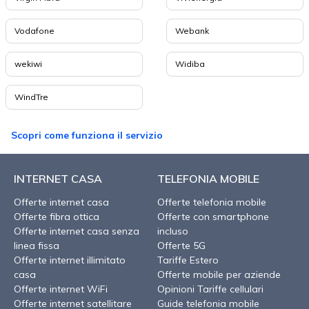
Vodafone
Webank
wekiwi
Widiba
WindTre
Scopri come funziona il servizio
INTERNET CASA
TELEFONIA MOBILE
Offerte internet casa
Offerte telefonia mobile
Offerte fibra ottica
Offerte con smartphone
Offerte internet casa senza
incluso
linea fissa
Offerte 5G
Offerte internet illimitato
Tariffe Estero
casa
Offerte mobile per aziende
Offerte internet WiFi
Opinioni Tariffe cellulari
Offerte internet satellitare
Guide telefonia mobile