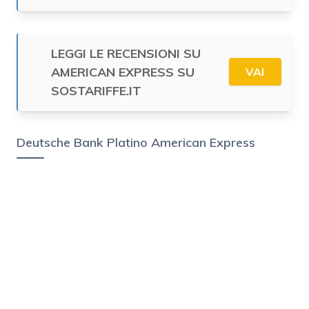
LEGGI LE RECENSIONI SU
AMERICAN EXPRESS SU
VAI
SOSTARIFFE.IT
Deutsche Bank Platino American Express