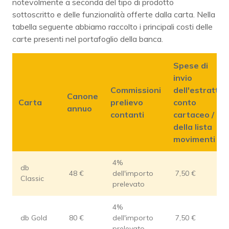
notevolmente a seconda del tipo di prodotto
sottoscritto e delle funzionalità offerte dalla carta. Nella
tabella seguente abbiamo raccolto i principali costi delle
carte presenti nel portafoglio della banca.
Spese di
invio
Commissioni
dell'estratto
Canone
Carta
prelievo
conto
annuo
contanti
cartaceo /
della lista
movimenti
4%
db
48 €
dell'importo
7,50 €
Classic
prelevato
4%
db Gold
80 €
dell'importo
7,50 €
prelevato