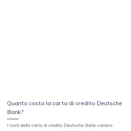
Quanto costa la carta di credito Deutsche
Bank?
I costi della carta di credito Deutsche Bank variano