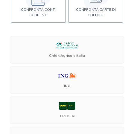
CONFRONTA CONTI
CONFRONTA CARTE DI
CORRENTI
CREDITO
Crédit Agricole Italia
ING
CREDEM