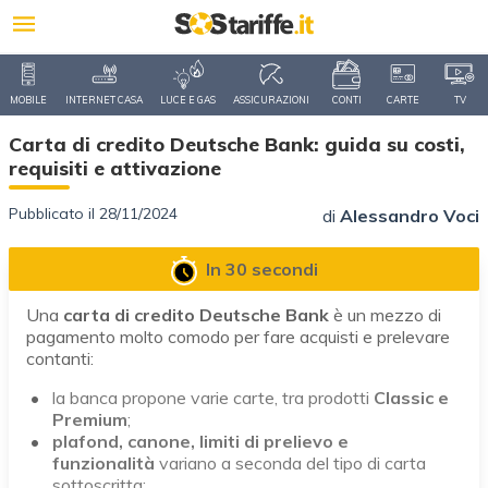
MOBILE
INTERNET CASA
LUCE E GAS
ASSICURAZIONI
CONTI
CARTE
TV
Carta di credito Deutsche Bank: guida su costi,
requisiti e attivazione
Pubblicato il 28/11/2024
di
Alessandro Voci
In 30 secondi
Una
carta di credito Deutsche Bank
è un mezzo di
pagamento molto comodo per fare acquisti e prelevare
contanti:
la banca propone varie carte, tra prodotti
Classic e
Premium
;
plafond, canone, limiti di prelievo e
funzionalità
variano a seconda del tipo di carta
sottoscritta;