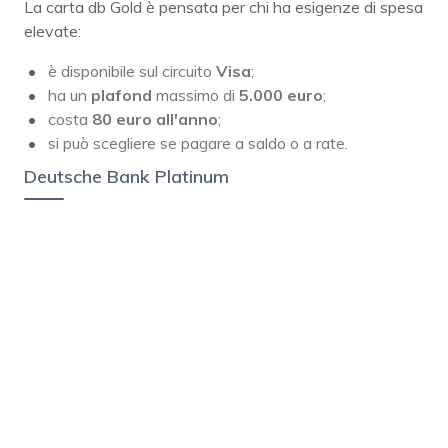
La carta db Gold è pensata per chi ha esigenze di spesa
elevate:
è disponibile sul circuito
Visa
;
ha un
plafond
massimo di
5.000 euro
;
costa
80 euro all'anno
;
si può scegliere se pagare a saldo o a rate.
Deutsche Bank Platinum