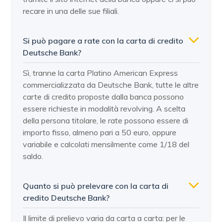
recare in una delle sue filiali.
Si può pagare a rate con la carta di credito
Deutsche Bank?
Sì, tranne la carta Platino American Express
commercializzata da Deutsche Bank, tutte le altre
carte di credito proposte dalla banca possono
essere richieste in modalità revolving. A scelta
della persona titolare, le rate possono essere di
importo fisso, almeno pari a 50 euro, oppure
variabile e calcolati mensilmente come 1/18 del
saldo.
Quanto si può prelevare con la carta di
credito Deutsche Bank?
Il limite di prelievo varia da carta a carta: per le