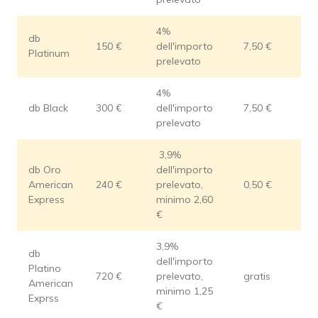
4%
db
150 €
dell'importo
7,50 €
Platinum
prelevato
4%
db Black
300 €
dell'importo
7,50 €
prelevato
3,9%
db Oro
dell'importo
American
240 €
prelevato,
0,50 €
Express
minimo 2,60
€
3,9%
db
dell'importo
Platino
720 €
prelevato,
gratis
American
minimo 1,25
Exprss
€