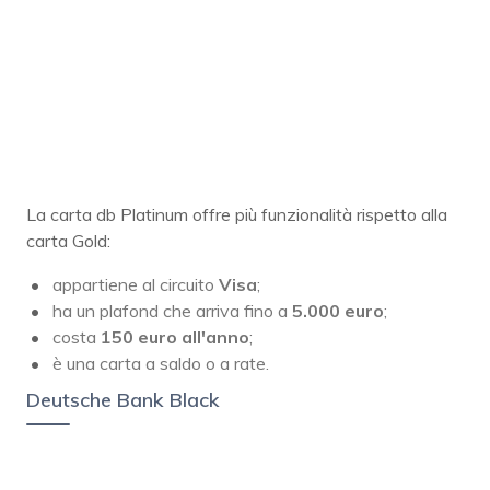
La carta db Platinum offre più funzionalità rispetto alla
carta Gold:
appartiene al circuito
Visa
;
ha un plafond che arriva fino a
5.000 euro
;
costa
150 euro all'anno
;
è una carta a saldo o a rate.
Deutsche Bank Black