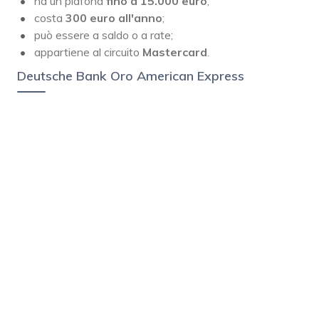
ha un plafond
fino a 15.000 euro
;
costa
300 euro all'anno
;
può essere a saldo o a rate;
appartiene al circuito
Mastercard
.
Deutsche Bank Oro American Express