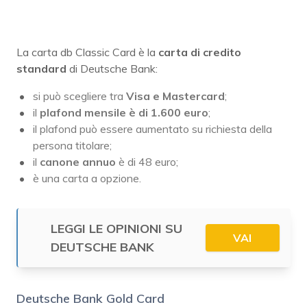
La carta db Classic Card è la
carta di credito
standard
di Deutsche Bank:
si può scegliere tra
Visa e Mastercard
;
il
plafond mensile è di 1.600 euro
;
il plafond può essere aumentato su richiesta della
persona titolare;
il
canone annuo
è di 48 euro;
è una carta a opzione.
LEGGI LE OPINIONI SU
VAI
DEUTSCHE BANK
Deutsche Bank Gold Card