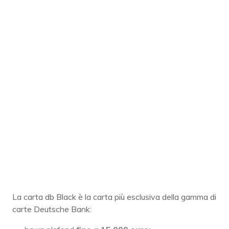
La carta db Black è la carta più esclusiva della gamma di
carte Deutsche Bank: