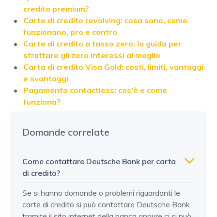
credito premium?
Carte di credito revolving: cosa sono, come
funzionano, pro e contro
Carte di credito a tasso zero: la guida per
sfruttare gli zero interessi al meglio
Carta di credito Visa Gold: costi, limiti, vantaggi
e svantaggi
Pagamento contactless: cos'è e come
funziona?
Domande correlate
Come contattare Deutsche Bank per carta
di credito?
Se si hanno domande o problemi riguardanti le
carte di credito si può contattare Deutsche Bank
tramite il sito internet della banca oppure ci si può