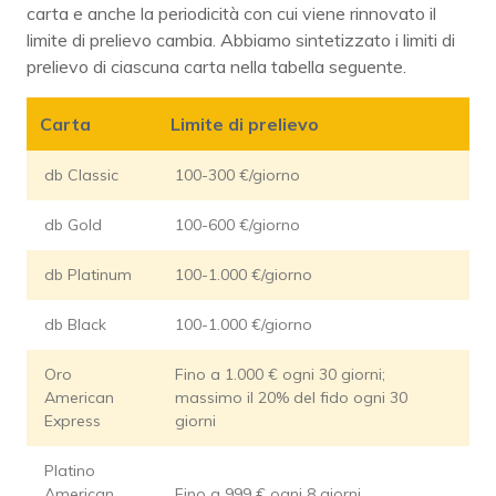
carta e anche la periodicità con cui viene rinnovato il
limite di prelievo cambia. Abbiamo sintetizzato i limiti di
prelievo di ciascuna carta nella tabella seguente.
Carta
Limite di prelievo
db Classic
100-300 €/giorno
db Gold
100-600 €/giorno
db Platinum
100-1.000 €/giorno
db Black
100-1.000 €/giorno
Oro
Fino a 1.000 € ogni 30 giorni;
American
massimo il 20% del fido ogni 30
Express
giorni
Platino
American
Fino a 999 € ogni 8 giorni