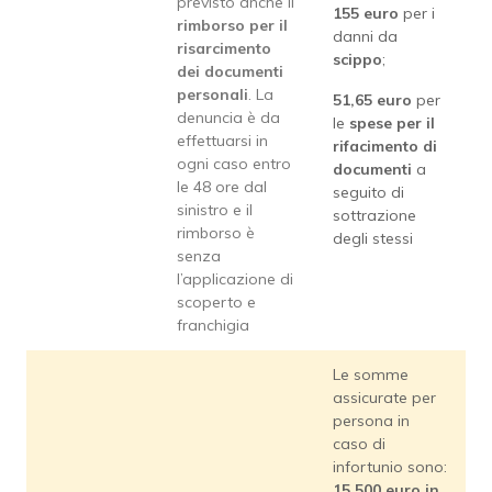
previsto anche il
155 euro
per i
rimborso per il
danni da
risarcimento
scippo
;
dei documenti
personali
. La
51,65 euro
per
denuncia è da
le
spese per il
effettuarsi in
rifacimento di
ogni caso entro
documenti
a
le 48 ore dal
seguito di
sinistro e il
sottrazione
rimborso è
degli stessi
senza
l’applicazione di
scoperto e
franchigia
Le somme
assicurate per
persona in
caso di
infortunio sono:
15.500 euro in