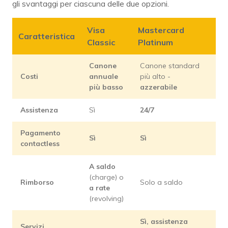
gli svantaggi per ciascuna delle due opzioni.
Visa
Mastercard
Caratteristica
Classic
Platinum
Canone
Canone standard
Costi
annuale
più alto -
più basso
azzerabile
Assistenza
Sì
24/7
Pagamento
Sì
Sì
contactless
A saldo
(charge) o
Rimborso
Solo a saldo
a rate
(revolving)
Sì, assistenza
Servizi