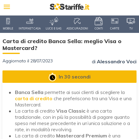
MOBILE
INTERNET CASA
LUCE E GAS
ASSICURAZIONI
CONTI
CARTE
TV
Carta di credito Banca Sella: meglio Visa o
Mastercard?
Aggiornato il 28/07/2023
di
Alessandro Voci
In 30 secondi
Banca Sella
permette ai suoi clienti di scegliere la
carta di credito
che preferiscono tra una Visa e una
Mastercard.
La carta di credito
Visa Classic
è una carta
tradizionale, con in più la possibilità di pagare quanto
speso nel mese precedente in un’unica soluzione o a
rate, in modalità revolving.
La carta di credito
Mastercard Premium
è una