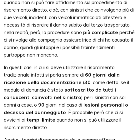
quando non si può fare affidamento sul procedimento di
risarcimento diretto, cioè, con sinistri che coinvolgono più di
due veicoli, incidenti con veicoli immatricolati all’estero e
necessità di risarcire il danno subito dal terzo trasportato;
nella realtà, però, la procedure sono
più complicate
perché
ci si rivolge alla compagnia assicuratrice di chi ha causato il
danno, quindi gli intoppi e i possibili fraintendimenti
purtroppo non mancano.
In questi casi in cui si deve utilizzare il risarcimento
tradizionale infatti si parla sempre di
60 giorni dalla
ricezione della documentazione
(
30
, come detto, se il
modulo di denuncia è stato
sottoscritto da tutti i
conducenti coinvolti nel sinistro
) per i sinistri con soli
danni a cose, o
90
giorni nel caso di
lesioni personali o
decesso del danneggiato
. È probabile però che ci si
avvicini ai
tempi limite
quando non si può utilizzare il
risarcimento diretto.
Anche i termini di pagamento della somma offerta