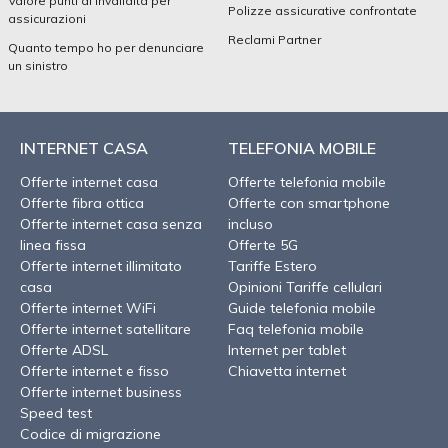
Valore punti di invalidità per
Polizze assicurative confrontate
assicurazioni
Reclami Partner
Quanto tempo ho per denunciare
un sinistro
INTERNET CASA
TELEFONIA MOBILE
Offerte internet casa
Offerte telefonia mobile
Offerte fibra ottica
Offerte con smartphone
Offerte internet casa senza
incluso
linea fissa
Offerte 5G
Offerte internet illimitato
Tariffe Estero
casa
Opinioni Tariffe cellulari
Offerte internet WiFi
Guide telefonia mobile
Offerte internet satellitare
Faq telefonia mobile
Offerte ADSL
Internet per tablet
Offerte internet e fisso
Chiavetta internet
Offerte internet business
Speed test
Codice di migrazione