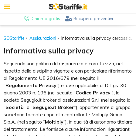
Chiama gratis
Recupera preventivi
SOStariffe
Assicurazioni
Informativa sulla privacy cercassicura
Informativa sulla privacy
Seguendo una politica di trasparenza e correttezza, nel
rispetto della disciplina vigente e con particolare riferimento
al Regolamento UE 2016/679 (nel seguito il
“
Regolamento Privacy
”) e, ove applicabile, al D. Lgs. 30
giugno 2003 n. 196 (nel seguito “
Codice Privacy
”), la
società Segugio.it broker di assicurazioni S.r.l. (nel seguito la
“
Società
” o “
Segugio.it Broker
”), appartenente al gruppo
societario facente capo alla controllante Moltiply Group
S.p.A. (nel seguito “
Moltiply
”), in qualità di autonomo titolare
del trattamento, Le fornisce alcune informazioni riguardanti