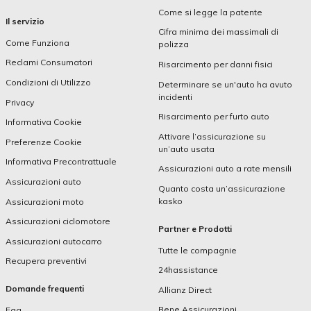
Come si legge la patente
Il servizio
Cifra minima dei massimali di
Come Funziona
polizza
Reclami Consumatori
Risarcimento per danni fisici
Condizioni di Utilizzo
Determinare se un'auto ha avuto
incidenti
Privacy
Risarcimento per furto auto
Informativa Cookie
Attivare l’assicurazione su
Preferenze Cookie
un’auto usata
Informativa Precontrattuale
Assicurazioni auto a rate mensili
Assicurazioni auto
Quanto costa un’assicurazione
kasko
Assicurazioni moto
Assicurazioni ciclomotore
Partner e Prodotti
Assicurazioni autocarro
Tutte le compagnie
Recupera preventivi
24hassistance
Domande frequenti
Allianz Direct
Bene Assicurazioni
Faq