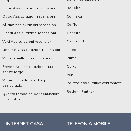
BeRebel
Prima Assicurazioni recensioni
Connexa
Quixa Assicurazioni recensioni
ConTe.it
Allianz Assicurazioni recensioni
Genertel
Linear Assicurazioni recensioni
Genialclick
Verti Assicurazioni recensioni
Linear
Genertel Assicurazioni recensioni
Prima
Verifica multe a proprio carico
Quixa
Preventivo assicurazione auto
senza targa
Verti
Valore punti di invalidità per
Polizze assicurative confrontate
assicurazioni
Reclami Partner
Quanto tempo ho per denunciare
un sinistro
INTERNET CASA
TELEFONIA MOBILE