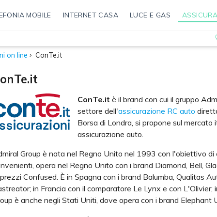
EFONIA MOBILE
INTERNET CASA
LUCE E GAS
ASSICURA
i on line
ConTe.it
onTe.it
ConTe.it
è il brand con cui il gruppo Adm
settore dell'
assicurazione RC auto
dirett
Borsa di Londra, si propone sul mercato i
assicurazione auto.
miral Group è nata nel Regno Unito nel 1993 con l'obiettivo di o
nvenienti, opera nel Regno Unito con i brand Diamond, Bell, Gla
 prezzi Confused. È in Spagna con i brand Balumba, Qualitas Aut
streator; in Francia con il comparatore Le Lynx e con L'Olivier; in
oup è anche negli Stati Uniti, dove opera con i brand Elephan