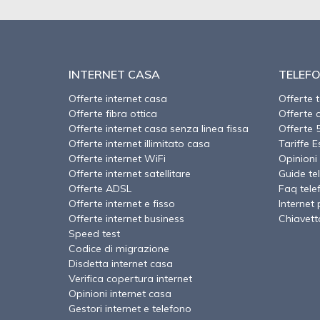
INTERNET CASA
TELEFO
Offerte internet casa
Offerte 
Offerte fibra ottica
Offerte 
Offerte internet casa senza linea fissa
Offerte 
Offerte internet illimitato casa
Tariffe E
Offerte internet WiFi
Opinioni 
Offerte internet satellitare
Guide te
Offerte ADSL
Faq tele
Offerte internet e fisso
Internet 
Offerte internet business
Chiavett
Speed test
Codice di migrazione
Disdetta internet casa
Verifica copertura internet
Opinioni internet casa
Gestori internet e telefono