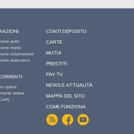
RAZIONI
CONTI DEPOSITO
zione auto
CARTE
zione moto
MUTUI
zione ciclomotore
zione autocarro
PRESTITI
PAY TV
CORRENTI
NEWS E ATTUALITÀ
ro spese
rente online
MAPPA DEL SITO
Conti
COME FUNZIONA