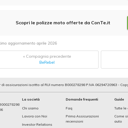
Scopri le polizze moto offerte da ConTe.it
timo aggiornamento aprile 2026
« Compagnia precedente
BeRebel
 di assicurazioni iscritto al RUI numero B000278298 P.IVA 06294720963 - Cop
La società
Domande frequenti
Guide
o B000278298
Chi siamo
Faq
Tutte le
06
Lavora con Noi
Prima Assicurazioni
Come si 
recensioni
auto
Investor Relations