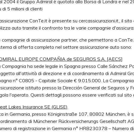
l 2004 il Gruppo Admiral è quotato alla Borsa di Londra e nel 2
ù di 5 milioni di clienti
assicurazione ConTe.it è presente su cercassicurazioni.it., il sito 
lizza auto tramite il confronto tra le varie compagnie d'assicura
 compagnie di assicurazione partner, che permettono a ConTe.it d
stema di offerta completo nel settore assicurazione auto sono:
DMIRAL EUROPE COMPAÑIA de SEGUROS S.A. [AECS]
 Compagnia ha sede legale in Spagna presso Calle Sánchez P
ggetta all'attività di direzione e di coordinamento di Admiral Gr
agna n° C0805 - Capitale Sociale € 9.015.000. La Compagnia è i
sicurazione istituito presso la Dirección General de Seguros 
gola l'operato. Questi dettagli possono essere verificati sul s
eat Lakes Insurance SE (GLISE)
ta in Germania, presso Königinstraße 107, 80802 München, è sogg
ordinamento di Münchener Rückversicherungs Gesellschaft AG
mero di registrazione in Germania n° HRB230378 – Numero di 