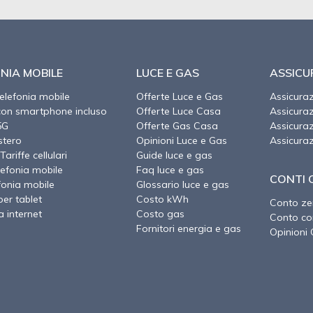
NIA MOBILE
LUCE E GAS
ASSICU
telefonia mobile
Offerte Luce e Gas
Assicura
con smartphone incluso
Offerte Luce Casa
Assicura
5G
Offerte Gas Casa
Assicura
stero
Opinioni Luce e Gas
Assicura
Tariffe cellulari
Guide luce e gas
lefonia mobile
Faq luce e gas
CONTI 
fonia mobile
Glossario luce e gas
per tablet
Costo kWh
Conto ze
a internet
Costo gas
Conto cor
Fornitori energia e gas
Opinioni 