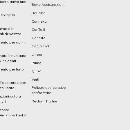
anto arriva una
Bene Assicurazioni
BeRebel
 legge la
Connexa
nima dei
ConTe.it
li di polizza
Genertel
mento per danni
Genialclick
Linear
nare se un'auto
 incidenti
Prima
ento per furto
Quixa
Verti
 l’assicurazione
Polizze assicurative
uto usata
confrontate
zioni auto a
Reclami Partner
sili
costa
curazione kasko