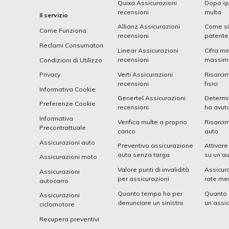
Quixa Assicurazioni
Dopo qu
recensioni
multa
Il servizio
Allianz Assicurazioni
Come si
Come Funziona
recensioni
patente
Reclami Consumatori
Linear Assicurazioni
Cifra mi
recensioni
massima
Condizioni di Utilizzo
Verti Assicurazioni
Risarci
Privacy
recensioni
fisici
Informativa Cookie
Genertel Assicurazioni
Determi
Preferenze Cookie
recensioni
ha avuto
Informativa
Verifica multe a proprio
Risarcim
Precontrattuale
carico
auto
Assicurazioni auto
Preventivo assicurazione
Attivare
auto senza targa
su un’a
Assicurazioni moto
Valore punti di invalidità
Assicura
Assicurazioni
per assicurazioni
rate men
autocarro
Quanto tempo ho per
Quanto 
Assicurazioni
denunciare un sinistro
un’assi
ciclomotore
Recupera preventivi