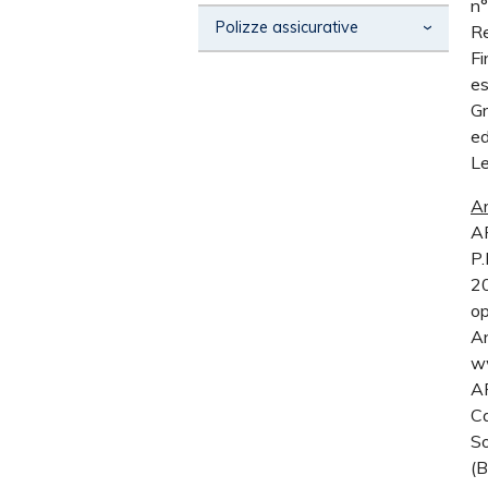
n°
Polizze assicurative
Re
Fi
Polizze auto
es
Gr
Polizze moto e ciclomotore
ed
Polizze autocarro
Le
Ar
AR
P.
20
op
An
ww
AR
Ca
So
(B