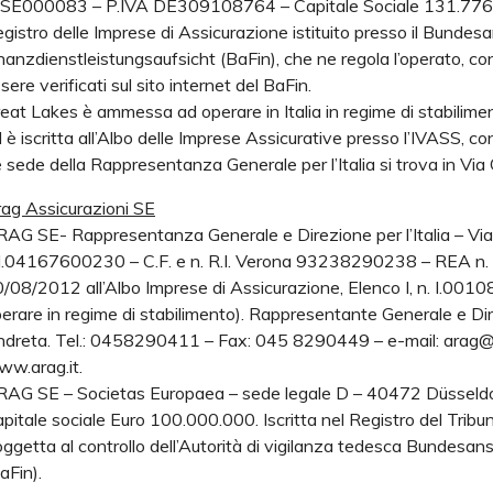
SE000083 – P.IVA DE309108764 – Capitale Sociale 131.776.7
gistro delle Imprese di Assicurazione istituito presso il Bundesa
nanzdienstleistungsaufsicht (BaFin), che ne regola l’operato, c
sere verificati sul sito internet del BaFin.
eat Lakes è ammessa ad operare in Italia in regime di stabiliment
 è iscritta all’Albo delle Imprese Assicurative presso l’IVASS, con
 sede della Rappresentanza Generale per l’Italia si trova in Via 
ag Assicurazioni SE
AG SE- Rappresentanza Generale e Direzione per l’Italia – Vi
I.04167600230 – C.F. e n. R.I. Verona 93238290238 – REA n. V
/08/2012 all’Albo Imprese di Assicurazione, Elenco I, n. I.0010
erare in regime di stabilimento). Rappresentante Generale e Dire
dreta. Tel.: 0458290411 – Fax: 045 8290449 – e-mail: arag@ar
w.arag.it.
AG SE – Societas Europaea – sede legale D – 40472 Düsseldo
pitale sociale Euro 100.000.000. Iscritta nel Registro del Trib
ggetta al controllo dell’Autorità di vigilanza tedesca Bundesans
aFin).