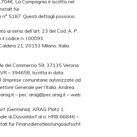
04€. La Compagnia è iscritta nel
nstalt für
on n° 5187. Questi dettagli possono
o ai sensi dell´art. 23 del Cod. A. P.
 il codice n. I.00093.
Caldera 21, 20153 Milano, Italia.
ale del Commercio 59, 37135 Verona.
R – 394658. Iscritta in data
8 (Imprese comunitarie autorizzate ad
ttore Generale per l’Italia: Andrea
ag.it – pec: arag@pec.arag.it – web:
rf (Germania), ARAG Platz 1.
unale di Düsseldorf al n. HRB 66846 –
talt für Finanzdienstleistungsaufsicht