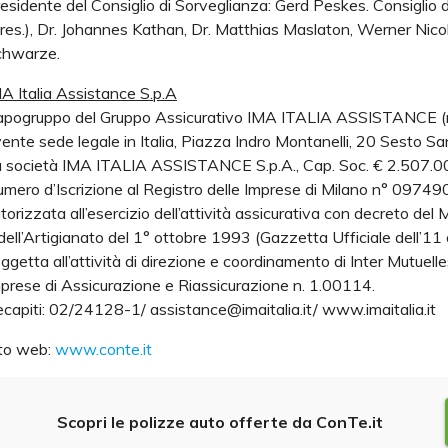
esidente del Consiglio di Sorveglianza: Gerd Peskes. Consiglio
res.), Dr. Johannes Kathan, Dr. Matthias Maslaton, Werner Nicol
chwarze.
A Italia Assistance S.p.A
pogruppo del Gruppo Assicurativo IMA ITALIA ASSISTANCE (n. i
ente sede legale in Italia, Piazza Indro Montanelli, 20 Sesto Sa
 società IMA ITALIA ASSISTANCE S.p.A., Cap. Soc. € 2.507.000
mero d’Iscrizione al Registro delle Imprese di Milano n° 097
torizzata all’esercizio dell’attività assicurativa con decreto del
dell’Artigianato del 1° ottobre 1993 (Gazzetta Ufficiale dell’1
ggetta all’attività di direzione e coordinamento di Inter Mutuelle
prese di Assicurazione e Riassicurazione n. 1.00114.
capiti: 02/24128-1/ assistance@imaitalia.it/ www.imaitalia.it
to web:
www.conte.it
Scopri le polizze auto offerte da ConTe.it