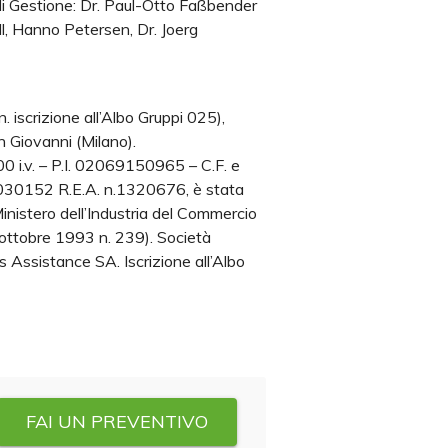
 di Gestione: Dr. Paul-Otto Faßbender
l, Hanno Petersen, Dr. Joerg
scrizione all’Albo Gruppi 025),
n Giovanni (Milano).
 i.v. – P.I. 02069150965 – C.F. e
49030152 R.E.A. n.1320676, è stata
 Ministero dell’Industria del Commercio
1 ottobre 1993 n. 239). Società
s Assistance SA. Iscrizione all’Albo
FAI UN PREVENTIVO