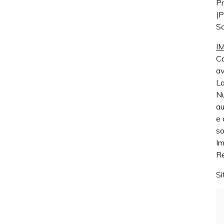
Pr
(P
S
IM
Ca
av
La
Nu
au
e 
so
Im
Re
Si