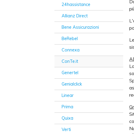
Da
24hassistance
pi
Allianz Direct
L'
Bene Assicurazioni
po
BeRebel
Le
si
Connexa
A
ConTe.it
La
Genertel
so
Sp
Genialclick
as
re
Linear
Gr
Prima
Si
Quixa
co
Nu
Verti