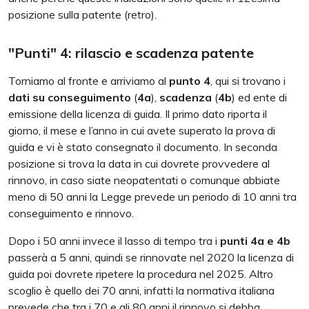
posizione sulla patente (retro).
"Punti" 4: rilascio e scadenza patente
Torniamo al fronte e arriviamo al
punto 4
, qui si trovano i
dati su conseguimento
(
4a
),
scadenza
(
4b
) ed ente di
emissione della licenza di guida. Il primo dato riporta il
giorno, il mese e l’anno in cui avete superato la prova di
guida e vi è stato consegnato il documento. In seconda
posizione si trova la data in cui dovrete provvedere al
rinnovo, in caso siate neopatentati o comunque abbiate
meno di 50 anni la Legge prevede un periodo di 10 anni tra
conseguimento e rinnovo.
Dopo i 50 anni invece il lasso di tempo tra i
punti 4a e 4b
passerà a 5 anni, quindi se rinnovate nel 2020 la licenza di
guida poi dovrete ripetere la procedura nel 2025. Altro
scoglio è quello dei 70 anni, infatti la normativa italiana
prevede che tra i 70 e gli 80 anni il rinnovo si debba