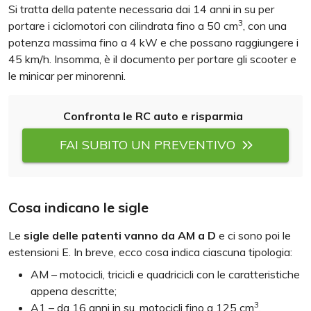
Si tratta della patente necessaria dai 14 anni in su per
3
portare i ciclomotori con cilindrata fino a 50 cm
, con una
potenza massima fino a 4 kW e che possano raggiungere i
45 km/h. Insomma, è il documento per portare gli scooter e
le minicar per minorenni.
Confronta le RC auto e risparmia
FAI SUBITO UN PREVENTIVO
Cosa indicano le sigle
Le
sigle delle patenti vanno da AM a D
e ci sono poi le
estensioni E. In breve, ecco cosa indica ciascuna tipologia:
AM – motocicli, tricicli e quadricicli con le caratteristiche
appena descritte;
3
A1 – da 16 anni in su, motocicli fino a 125 cm
,