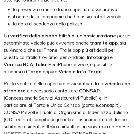
la presenza o meno di una copertura assicurativa
il nome della compagnia che ha assicurato il veicolo
la data di scadenza della polizza
La
verifica della disponibilità di un’assicurazione
per un
determinato veicolo può avvenire anche
tramite app
, sia
su Android che su iPhone. Tra le app più affidabili per
questo controllo troviamo, per Android,
Infotarg
a e
Verifica RCA Italia
. Per iPhone, invece, è possibile
affidarsi a
iTarga
oppure
Veicolo Info Targa
.
Per la verifica della copertura assicurativa di un
veicolo con
straniero
è necessario contattare
CONSAP
(Concessionaria Servizi Assicurativi Pubblici) e, in
particolare, al Portale Unico Consap (portale.consap.it).
CONSAP svolte il ruolo di Organismo di Indennizzo Italiano
(ODI) ed ha il compito di garantire il risarcimento del danno
subito ai residenti in Italia coinvolti in un sinistro in un Paese
UE/SEE. Da notare, invece, che CONSAP non è