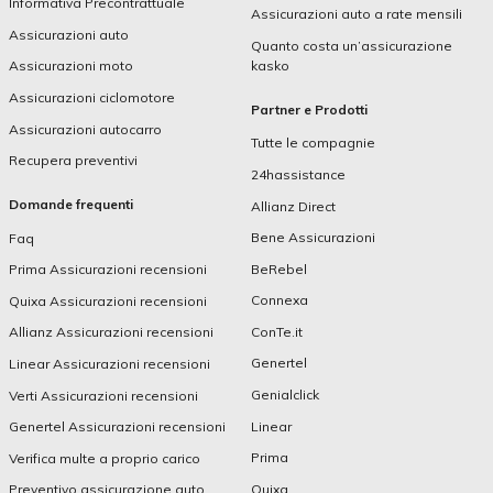
Informativa Precontrattuale
Assicurazioni auto a rate mensili
Assicurazioni auto
Quanto costa un’assicurazione
kasko
Assicurazioni moto
Assicurazioni ciclomotore
Partner e Prodotti
Assicurazioni autocarro
Tutte le compagnie
Recupera preventivi
24hassistance
Domande frequenti
Allianz Direct
Bene Assicurazioni
Faq
BeRebel
Prima Assicurazioni recensioni
Connexa
Quixa Assicurazioni recensioni
ConTe.it
Allianz Assicurazioni recensioni
Genertel
Linear Assicurazioni recensioni
Genialclick
Verti Assicurazioni recensioni
Linear
Genertel Assicurazioni recensioni
Prima
Verifica multe a proprio carico
Quixa
Preventivo assicurazione auto