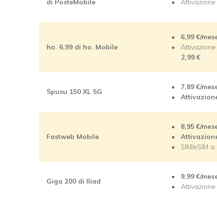
di PosteMobile
Attivazion
6,99
€/mes
ho. 6,99 di ho. Mobile
Attivazione
2,99 €
7,89
€/mes
Spusu 150 XL 5G
Attivazio
8,95
€/mes
Fastweb Mobile
Attivazion
SIM/eSIM a
9,99
€/mes
Giga 200 di Iliad
Attivazion