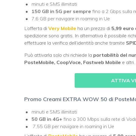
minuti e SMS illimitati
150 GB in 5G per sempre
fino a 2 Gbps sulla r
7,6 GB per navigare in roaming in Ue
L’offerta di
Very Mobile
ha un prezzo di
5,99 euro
spedizione sono gratis. In alternativa è possibile ric
effettuare la verifica dell’identità anche tramite
SPI
Può attivarla solo chi richiede la
portabilità del n
PosteMobile, CoopVoce, Fastweb Mobile
e altri.
ATTIVA VE
Promo Creami EXTRA WOW 50 di PosteMo
minuti e SMS illimitati
50 GB in 4G+
fino a 300 Mbps sulla rete di Vo
7,55 GB per navigare in roaming in Ue
L’offerta di
PosteMobile
ha un prezzo di
5,99 euro