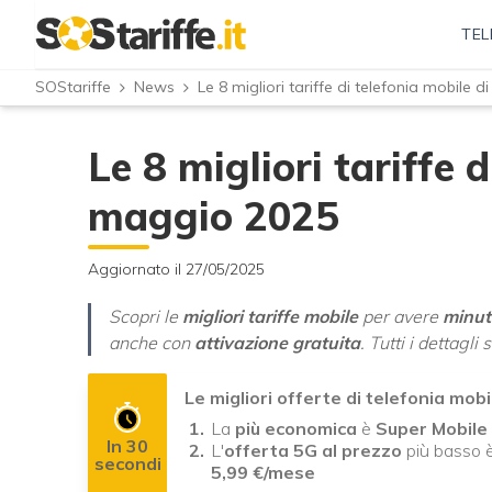
TEL
SOStariffe
News
Le 8 migliori tariffe di telefonia mobile 
Le 8 migliori tariffe 
maggio 2025
Aggiornato il 27/05/2025
Scopri le
migliori tariffe mobile
per avere
minuti
anche con
attivazione gratuita
. Tutti i dettagl
Le migliori offerte di telefonia mob
La
più economica
è
Super Mobil
In 30
L'
offerta 5G al prezzo
più basso 
secondi
5,99 €/mese