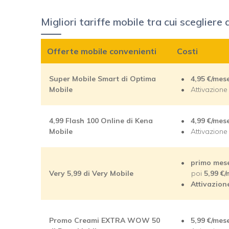
Migliori tariffe mobile tra cui sceglier
Offerte mobile convenienti
Costi
Super Mobile Smart di Optima
4,95
€/mes
Mobile
Attivazion
4,99 Flash 100 Online di Kena
4,99
€/mes
Mobile
Attivazion
primo mes
Very 5,99 di Very Mobile
poi
5,99
€/
Attivazion
Promo Creami EXTRA WOW 50
5,99
€/mes