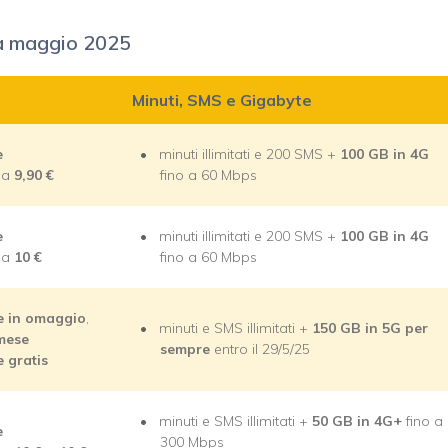
e a maggio 2025
Minuti, SMS e Gigabyte
e
minuti illimitati e 200 SMS +
100 GB in 4G
e a
9,90
€
fino a 60 Mbps
e
minuti illimitati e 200 SMS +
100 GB in 4G
e a
10
€
fino a 60 Mbps
e in omaggio
,
minuti e SMS illimitati +
150 GB in 5G per
mese
sempre
entro il 29/5/25
e gratis
minuti e SMS illimitati +
50 GB in 4G+
fino a
e
300 Mbps