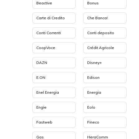
Beactive
Bonus
Carte di Credito
Che Banca!
Conti Correnti
Conti deposito
CoopVoce
Crédit Agricole
DAZN
Disney+
E.ON
Edison
Enel Energia
Energia
Engie
Eolo
Fastweb
Fineco
Gas
HeraComm