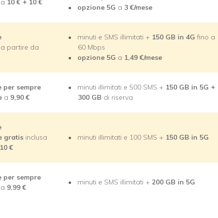
e a
10
€ + 10 €
opzione 5G
a
3
€/mese
e
minuti e SMS illimitati +
150 GB in 4G
fino a
 a partire da
60 Mbps
opzione 5G
a
1,49
€/mese
e per sempre
minuti illimitati e 500 SMS +
150 GB in 5G +
ne
a
9,90
€
300 GB
di riserva
e
e gratis
inclusa
minuti illimitati e 100 SMS +
150 GB in 5G
10 €
e per sempre
minuti e SMS illimitati +
200 GB in 5G
e a
9,99 €