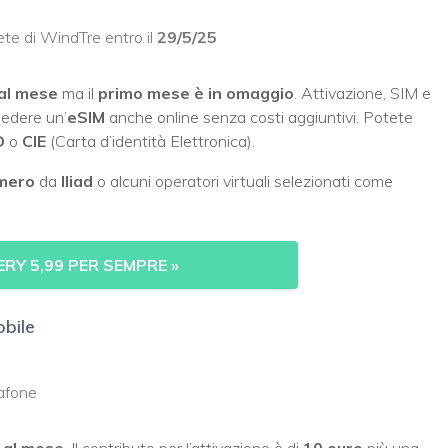
ete di WindTre entro il
29/5/25
 al mese
ma il
primo mese è in omaggio
. Attivazione, SIM e
hiedere un’
eSIM
anche online senza costi aggiuntivi. Potete
D
o
CIE
(Carta d’identità Elettronica).
umero
da
Iliad
o alcuni operatori virtuali selezionati come
RY 5,99 PER SEMPRE »
bile
dafone
 al mese
. Il contributo per l’attivazione è di
10 euro
più una