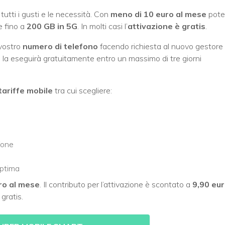
tutti i gusti e le necessità. Con
meno di 10 euro al mese
pote
 fino a
200 GB in 5G
. In molti casi l’
attivazione è gratis
.
vostro
numero di telefono
facendo richiesta al nuovo gestore 
 la eseguirà gratuitamente entro un massimo di tre giorni
 tariffe mobile
tra cui scegliere:
fone
Optima
ro al mese
. Il contributo per l’attivazione è scontato a
9,90 eu
gratis.