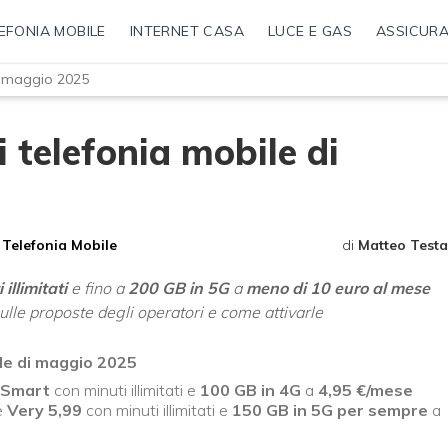
EFONIA MOBILE
INTERNET CASA
LUCE E GAS
ASSICURA
di maggio 2025
di telefonia mobile di
Telefonia Mobile
di
Matteo Testa
 illimitati
e fino a
200 GB in 5G
a
meno di 10 euro al mese
i sulle proposte degli operatori e come attivarle
ile di maggio 2025
e Smart
con minuti illimitati e
100 GB in 4G
a
4,95 €/mese
è
Very 5,99
con minuti illimitati e
150 GB in 5G per sempre
a