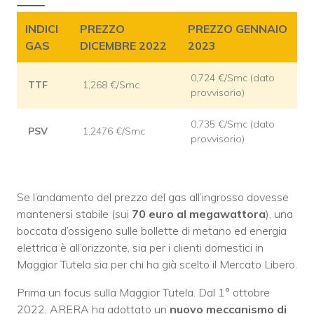
INDICI
PREZZO
PREZZO GENNAIO
GAS
DICEMBRE 2022
2023
0,724 €/Smc (dato
TTF
1,268 €/Smc
provvisorio)
0,735 €/Smc (dato
PSV
1,2476 €/Smc
provvisorio)
Se l’andamento del prezzo del gas all’ingrosso dovesse
mantenersi stabile (sui
70 euro al megawattora
), una
boccata d’ossigeno sulle bollette di metano ed energia
elettrica è all’orizzonte, sia per i clienti domestici in
Maggior Tutela sia per chi ha già scelto il Mercato Libero.
Prima un focus sulla Maggior Tutela. Dal 1° ottobre
2022, ARERA ha adottato un
nuovo meccanismo di