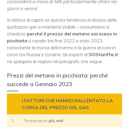
consoliderà a meno di fatti particolarmente strani nei
giorni a venire
”.
In attesa di capire se questa tendenza al ribasso delle
quotazioni gas si manterrà stabile, i consumatori si
chiedono
perché il prezzo del metano sia sceso in
picchiata
a cavallo tra fine 2022 e inizio 2023,
nonostante la morsa dell’inverno e la guerra ancora in
corso tra Russia e Ucraina. Gli esperti di
SOStariffe.it
ne spiegano le ragioni nel paragrafo che segue.
Prezzi del metano in picchiata: perché
succede a Gennaio 2023
I FATTORI CHE HANNO RALLENTATO LA
CORSA DEL PREZZO DEL GAS
1
Temperature
più miti