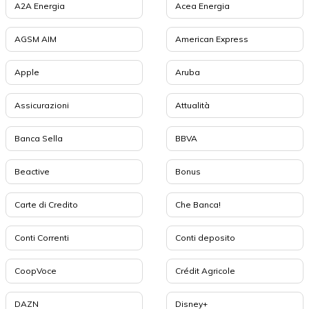
A2A Energia
Acea Energia
AGSM AIM
American Express
Apple
Aruba
Assicurazioni
Attualità
Banca Sella
BBVA
Beactive
Bonus
Carte di Credito
Che Banca!
Conti Correnti
Conti deposito
CoopVoce
Crédit Agricole
DAZN
Disney+