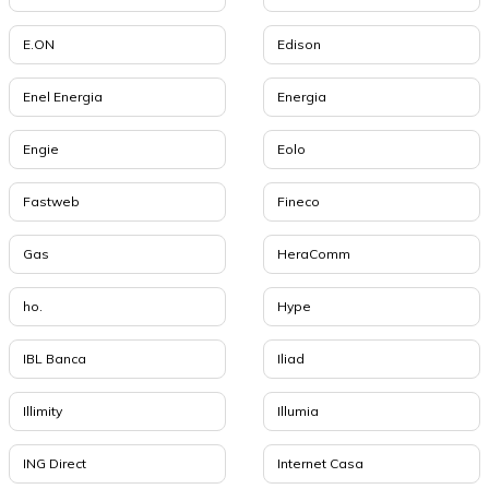
E.ON
Edison
Enel Energia
Energia
Engie
Eolo
Fastweb
Fineco
Gas
HeraComm
ho.
Hype
IBL Banca
Iliad
Illimity
Illumia
ING Direct
Internet Casa