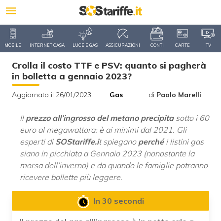
MOBILE
INTERNET CASA
LUCE E GAS
ASSICURAZIONI
CONTI
CARTE
TV
Crolla il costo TTF e PSV: quanto si pagherà
in bolletta a gennaio 2023?
Aggiornato il 26/01/2023
Gas
di
Paolo Marelli
Il
prezzo all’ingrosso del metano precipita
sotto i 60
euro al megawattora: è ai minimi dal 2021. Gli
esperti di
SOStariffe.i
t spiegano
perché
i listini gas
siano in picchiata a Gennaio 2023 (nonostante la
morsa dell’inverno) e da quando le famiglie potranno
ricevere bollette più leggere.
In 30 secondi