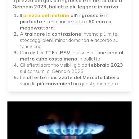
Il prezzo del gas all'ingrosso è in netto calo a
Gennaio 2023, bollette più leggere in arrivo
Il
prezzo del metano
all'ingrosso
è in
picchiata
: sceso anche sotto i
60 euro al
megawattora
A
trainare la contrazione
inverno più mite,
stoccaggi pieni, minor domanda e accordo sul
"price cap"
Con i listini
TTF
e
PSV
in discesa, il
metano al
metro cubo costa meno
in bolletta
Gli effetti saranno visibili già da
febbraio 2023
sui consumi di Gennaio 2023
Le
offerte indicizzate del Mercato Libero
sono le
più convenienti
in questo momento