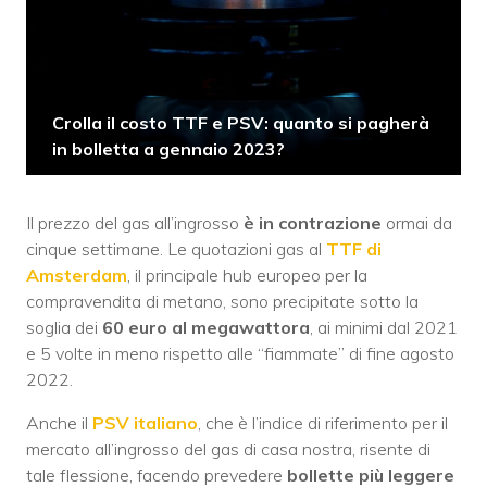
Crolla il costo TTF e PSV: quanto si pagherà
in bolletta a gennaio 2023?
Il prezzo del gas all’ingrosso
è in contrazione
ormai da
cinque settimane. Le quotazioni gas al
TTF di
Amsterdam
, il principale hub europeo per la
compravendita di metano, sono precipitate sotto la
soglia dei
60 euro al megawattora
, ai minimi dal 2021
e 5 volte in meno rispetto alle “fiammate” di fine agosto
2022.
Anche il
PSV italiano
, che è l’indice di riferimento per il
mercato all’ingrosso del gas di casa nostra, risente di
tale flessione, facendo prevedere
bollette più leggere