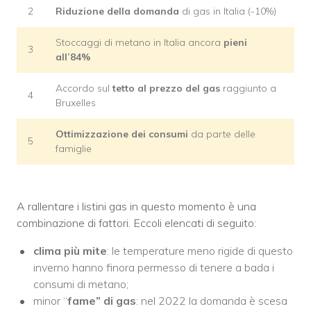
2
Riduzione della domanda
di gas in Italia (-10%)
Stoccaggi di metano in Italia ancora
pieni
3
all’84%
Accordo sul
tetto al prezzo del gas
raggiunto a
4
Bruxelles
Ottimizzazione dei consumi
da parte delle
5
famiglie
A rallentare i listini gas in questo momento è una
combinazione di fattori. Eccoli elencati di seguito:
clima più mite
: le temperature meno rigide di questo
inverno hanno finora permesso di tenere a bada i
consumi di metano;
minor “
fame” di gas
: nel 2022 la domanda è scesa