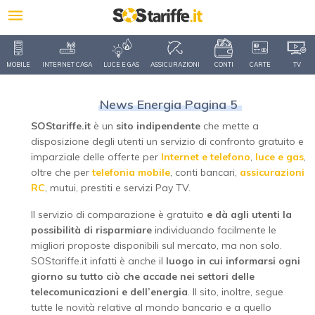
MOBILE
INTERNET CASA
LUCE E GAS
ASSICURAZIONI
CONTI
CARTE
TV
News Energia Pagina 5
SOStariffe.it
è un
sito indipendente
che mette a
disposizione degli utenti un servizio di confronto gratuito e
imparziale delle offerte per
Internet e telefono
,
luce e gas
,
oltre che per
telefonia mobile
, conti bancari,
assicurazioni
RC
, mutui, prestiti e servizi Pay TV.
Il servizio di comparazione è gratuito
e dà agli utenti la
possibilità di risparmiare
individuando facilmente le
migliori proposte disponibili sul mercato, ma non solo.
SOStariffe.it infatti è anche il
luogo in cui informarsi ogni
giorno su tutto ciò che accade nei settori delle
telecomunicazioni e dell’energia
. Il sito, inoltre, segue
tutte le novità relative al mondo bancario e a quello