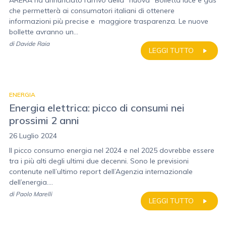
ARERA ha annunciato l’arrivo della “nuova” Bolletta luce e gas
che permetterà ai consumatori italiani di ottenere
informazioni più precise e maggiore trasparenza. Le nuove
bollette avranno un...
di
Davide Raia
LEGGI TUTTO
ENERGIA
Energia elettrica: picco di consumi nei
prossimi 2 anni
26 Luglio 2024
Il picco consumo energia nel 2024 e nel 2025 dovrebbe essere
tra i più alti degli ultimi due decenni. Sono le previsioni
contenute nell’ultimo report dell’Agenzia internazionale
dell’energia....
di
Paolo Marelli
LEGGI TUTTO