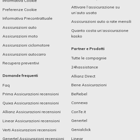
Informativa Cookie
Attivare l’assicurazione su
Preferenze Cookie
un’auto usata
Informativa Precontrattuale
Assicurazioni auto a rate mensili
Assicurazioni auto
Quanto costa un’assicurazione
kasko
Assicurazioni moto
Assicurazioni ciclomotore
Partner e Prodotti
Assicurazioni autocarro
Tutte le compagnie
Recupera preventivi
24hassistance
Domande frequenti
Allianz Direct
Bene Assicurazioni
Faq
BeRebel
Prima Assicurazioni recensioni
Connexa
Quixa Assicurazioni recensioni
ConTe.it
Allianz Assicurazioni recensioni
Genertel
Linear Assicurazioni recensioni
Genialclick
Verti Assicurazioni recensioni
Linear
Genertel Assicurazioni recensioni