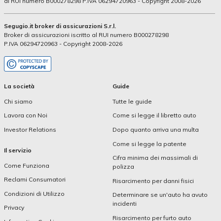
al RUI numero B000278298 P.IVA 06294720963 - Copyright 2008-2026
Segugio.it broker di assicurazioni S.r.l.
Broker di assicurazioni iscritto al RUI numero B000278298
P.IVA 06294720963 - Copyright 2008-2026
La società
Guide
Chi siamo
Tutte le guide
Lavora con Noi
Come si legge il libretto auto
Investor Relations
Dopo quanto arriva una multa
Come si legge la patente
Il servizio
Cifra minima dei massimali di
Come Funziona
polizza
Reclami Consumatori
Risarcimento per danni fisici
Condizioni di Utilizzo
Determinare se un'auto ha avuto
incidenti
Privacy
Risarcimento per furto auto