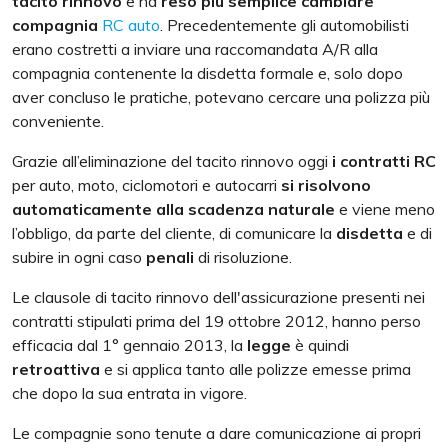
tacito rinnovo
e ha
reso più semplice cambiare
compagnia
RC auto
. Precedentemente gli automobilisti
erano costretti a inviare una raccomandata A/R alla
compagnia contenente la disdetta formale e, solo dopo
aver concluso le pratiche, potevano cercare una polizza più
conveniente.
Grazie all’eliminazione del tacito rinnovo oggi
i contratti RC
per auto, moto, ciclomotori e autocarri
si risolvono
automaticamente alla scadenza naturale
e viene meno
l’obbligo, da parte del cliente, di comunicare la
disdetta
e di
subire in ogni caso
penali
di risoluzione.
Le clausole di tacito rinnovo dell'assicurazione presenti nei
contratti stipulati prima del 19 ottobre 2012, hanno perso
efficacia dal 1° gennaio 2013, la
legge
è quindi
retroattiva
e si applica tanto alle polizze emesse prima
che dopo la sua entrata in vigore.
Le compagnie sono tenute a dare comunicazione ai propri