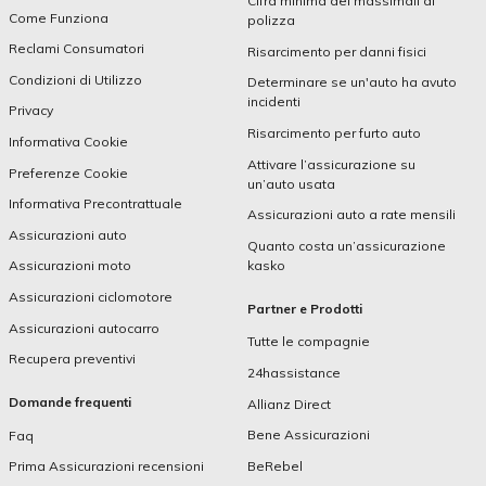
Cifra minima dei massimali di
Come Funziona
polizza
Reclami Consumatori
Risarcimento per danni fisici
Condizioni di Utilizzo
Determinare se un'auto ha avuto
incidenti
Privacy
Risarcimento per furto auto
Informativa Cookie
Attivare l’assicurazione su
Preferenze Cookie
un’auto usata
Informativa Precontrattuale
Assicurazioni auto a rate mensili
Assicurazioni auto
Quanto costa un’assicurazione
kasko
Assicurazioni moto
Assicurazioni ciclomotore
Partner e Prodotti
Assicurazioni autocarro
Tutte le compagnie
Recupera preventivi
24hassistance
Domande frequenti
Allianz Direct
Bene Assicurazioni
Faq
BeRebel
Prima Assicurazioni recensioni