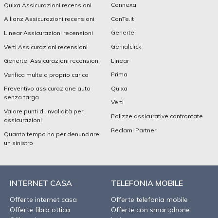
Connexa
Quixa Assicurazioni recensioni
ConTe.it
Allianz Assicurazioni recensioni
Genertel
Linear Assicurazioni recensioni
Genialclick
Verti Assicurazioni recensioni
Linear
Genertel Assicurazioni recensioni
Prima
Verifica multe a proprio carico
Quixa
Preventivo assicurazione auto
senza targa
Verti
Valore punti di invalidità per
Polizze assicurative confrontate
assicurazioni
Reclami Partner
Quanto tempo ho per denunciare
un sinistro
INTERNET CASA
TELEFONIA MOBILE
Offerte internet casa
Offerte telefonia mobile
Offerte fibra ottica
Offerte con smartphone