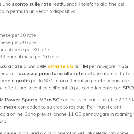
re uno
sconto sulle rate
restituendo il telefono alla fine del
o in permuta un vecchio dispositivo.
mese per 30 rate
mese per 30 rate
ro al mese per 30 rate
3 euro al mese per 30 rate
26 a rate
a una delle
offerte 5G
di
TIM
per navigare in
5G
load con
accesso prioritario alla rete
dell’operatore in tutte l
ione è gratis
per la SIM, ma in alternativa potete acquistare
poi effettuare la verifica dell’identità più comodamente con
SPID
IM Power Special VPro 5G
con inclusi minuti illimitati e 200 
al mese
con addebito su credito residuo. Per i nuovi clienti il
ola online. Sono previsti anche 11 GB per navigare in roaming 
uso.
el numero
da
Iliad
o alcuni operatori virtuali selezionati come