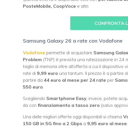
PosteMobile, CoopVoce
e altri.
CONFRONTA LE
Samsung Galaxy 26 a rate con Vodafone
Vodafone
permette di acquistare
Samsung Galax
Problem
(TNP) è prevista una rateizzazione in 24 m
taglio di memoria oltre all’offerta a cui il dispositiv
rate di
9,99 euro
una tantum. Il prezzo è a partire 
partire da
44 euro al mese per 24 rate
per
Samsu
550 euro
.
Scegliendo
Smartphone Easy
, invece, potete acq
da con
finanziamento a tasso zero
(salvo approv
Una delle migliori offerte oggi disponibili si chiama
V
150 GB in 5G fino a 2 Gbps
a
9,95 euro al mese