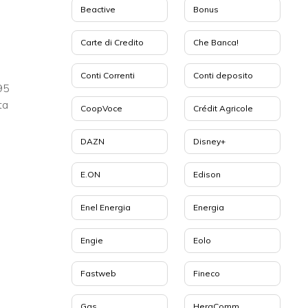
Beactive
Bonus
Carte di Credito
Che Banca!
Conti Correnti
Conti deposito
,95
ta
CoopVoce
Crédit Agricole
DAZN
Disney+
E.ON
Edison
Enel Energia
Energia
Engie
Eolo
Fastweb
Fineco
Gas
HeraComm