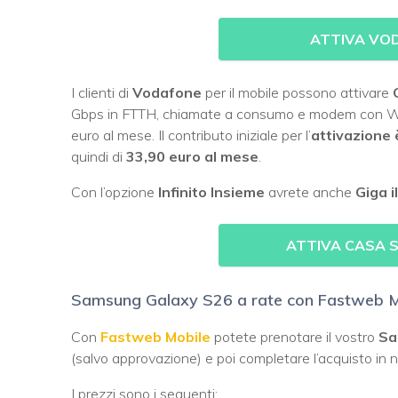
ATTIVA VO
I clienti di
Vodafone
per il mobile possono attivare
Gbps in FTTH, chiamate a consumo e modem con Wi-
euro al mese. Il contributo iniziale per l’
attivazione 
quindi di
33,90 euro al mese
.
Con l’opzione
Infinito Insieme
avrete anche
Giga i
ATTIVA CASA S
Samsung Galaxy S26 a rate con Fastweb M
Con
Fastweb Mobile
potete prenotare il vostro
Sa
(salvo approvazione) e poi completare l’acquisto in ne
I prezzi sono i seguenti: