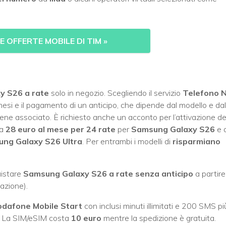
 OFFERTE MOBILE DI TIM
»
y S26 a rate
solo in negozio. Scegliendo il servizio
Telefono 
esi e il pagamento di un anticipo, che dipende dal modello e dal
o viene associato. È richiesto anche un acconto per l’attivazione de
da
28 euro al mese per 24 rate
per
Samsung Galaxy S26
e 
ng Galaxy S26 Ultra
. Per entrambi i modelli di
risparmiano
uistare
Samsung Galaxy S26 a rate senza anticipo
a partire
azione).
odafone Mobile Start
con inclusi minuti illimitati e 200 SMS pi
. La SIM/eSIM costa
10 euro
mentre la spedizione è gratuita.