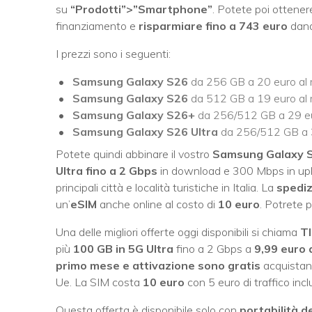
su
“Prodotti”>”Smartphone”
. Potete poi ottene
finanziamento e
risparmiare fino a
743 euro
dand
I prezzi sono i seguenti:
Samsung Galaxy S26
da 256 GB a 20 euro al 
Samsung Galaxy S26
da 512 GB a 19 euro al 
Samsung Galaxy S26+
da 256/512 GB a 29 eu
Samsung Galaxy S26 Ultra
da 256/512 GB a 3
Potete quindi abbinare il vostro
Samsung Galaxy S
Ultra fino a 2 Gbps
in download e 300 Mbps in up
principali città e località turistiche in Italia. La
spediz
un’
eSIM
anche online al costo di
10 euro
. Potrete 
Una delle migliori offerte oggi disponibili si chiama
T
più
100 GB in 5G Ultra
fino a 2 Gbps a
9,99 euro 
primo mese e attivazione sono gratis
acquistand
Ue. La SIM costa
10 euro
con 5 euro di traffico incl
Questa offerta è disponibile solo con
portabilità d