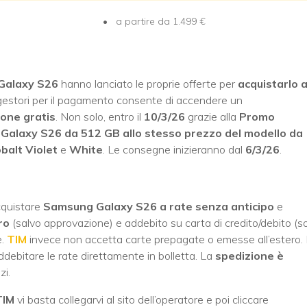
a partire da 1.499
€
Galaxy S26
hanno lanciato le proprie offerte per
acquistarlo 
 gestori per il pagamento consente di accendere un
ione gratis
. Non solo, entro il
10/3/26
grazie alla
Promo
Galaxy S26
da 512 GB allo stesso prezzo del modello da
obalt Violet
e
White
. Le consegne inizieranno dal
6/3/26
.
quistare
Samsung Galaxy S26 a rate senza anticipo
e
ro
(salvo approvazione) e addebito su carta di credito/debito (s
e.
TIM
invece non accetta carte prepagate o emesse all’estero. 
ddebitare le rate direttamente in bolletta. La
spedizione è
zi.
IM
vi basta collegarvi al sito dell’operatore e poi cliccare