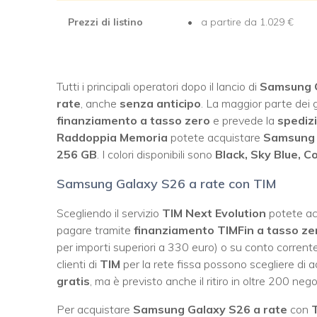
Prezzi di listino
a partire da 1.029
€
Tutti i principali operatori dopo il lancio di
Samsung 
rate
, anche
senza anticipo
. La maggior parte dei
finanziamento a tasso zero
e prevede la
spediz
Raddoppia Memoria
potete acquistare
Samsung 
256 GB
. I colori disponibili sono
Black, Sky Blue, C
Samsung Galaxy S26 a rate con TIM
Scegliendo il servizio
TIM Next Evolution
potete ac
pagare tramite
finanziamento TIMFin a tasso ze
per importi superiori a 330 euro) o su conto corrent
clienti di
TIM
per la rete fissa possono scegliere di a
gratis
, ma è previsto anche il ritiro in oltre 200 nego
Per acquistare
Samsung Galaxy S26 a rate
con
T