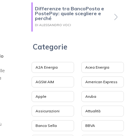
Differenze tra BancoPosta e
PostePay: quale scegliere e
perché
DI ALESSANDRO VOCI
Categorie
No
A2A Energia
Acea Energia
lle
a
AGSM AIM
American Express
Apple
Aruba
Assicurazioni
Attualità
ù
Banca Sella
BBVA