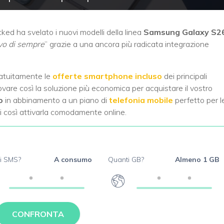
ked ha svelato i nuovi modelli della linea
Samsung Galaxy S2
ivo di sempre
” grazie a una ancora più radicata integrazione
ratuitamente le
offerte smartphone incluso
dei principali
ovare così la soluzione più economica per acquistare il vostro
o
in abbinamento a un piano di
telefonia mobile
perfetto per l
i così attivarla comodamente online.
i SMS?
A consumo
Quanti GB?
Almeno 1 GB
CONFRONTA