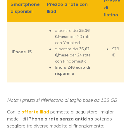
Prezzo
Smartphone
Prezzo a rate con
di
disponibili
Iliad
listino
a partire da
35,16
€/mese
per 20 rate
con Younited
a partire da
36,62
979
iPhone 15
€/mese
per 24 rate
€
con Findomestic
fino a 246 euro di
risparmio
Nota: i prezzi si riferiscono al taglio base da 128 GB
Con le
offerte Iliad
permette di acquistare i migliori
modelli di
iPhone a rate senza anticipo
potendo
scegliere tra diverse modalità di finanziamento: