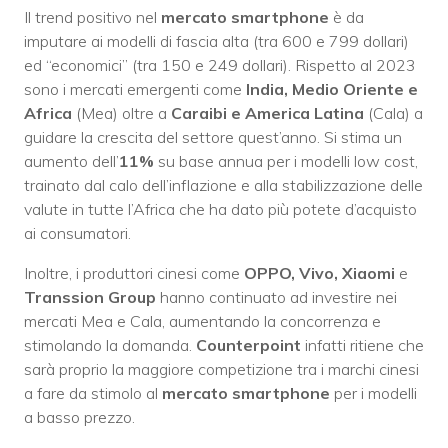
Il trend positivo nel
mercato smartphone
è da
imputare ai modelli di fascia alta (tra 600 e 799 dollari)
ed “economici” (tra 150 e 249 dollari). Rispetto al 2023
sono i mercati emergenti come
India, Medio Oriente e
Africa
(Mea) oltre a
Caraibi e America Latina
(Cala) a
guidare la crescita del settore quest’anno. Si stima un
aumento dell’
11%
su base annua per i modelli low cost,
trainato dal calo dell’inflazione e alla stabilizzazione delle
valute in tutte l’Africa che ha dato più potete d’acquisto
ai consumatori.
Inoltre, i produttori cinesi come
OPPO, Vivo, Xiaomi
e
Transsion Group
hanno continuato ad investire nei
mercati Mea e Cala, aumentando la concorrenza e
stimolando la domanda.
Counterpoint
infatti ritiene che
sarà proprio la maggiore competizione tra i marchi cinesi
a fare da stimolo al
mercato smartphone
per i modelli
a basso prezzo.