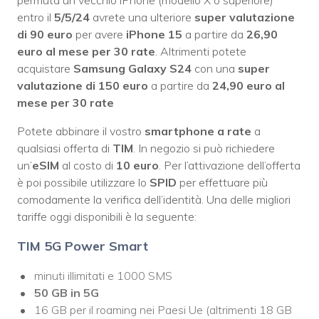
permuta un vecchio iPhone (modello X o superiore)
entro il
5/5/24
avrete una ulteriore
super valutazione
di 90 euro
per avere
iPhone 15
a partire da
26,90
euro al mese per 30 rate
. Altrimenti potete
acquistare
Samsung Galaxy S24
con una
super
valutazione di 150 euro
a partire da
24,90 euro al
mese per 30 rate
Potete abbinare il vostro
smartphone a rate
a
qualsiasi offerta di
TIM
. In negozio si può richiedere
un’
eSIM
al costo di
10 euro
. Per l’attivazione dell’offerta
è poi possibile utilizzare lo
SPID
per effettuare più
comodamente la verifica dell’identità. Una delle migliori
tariffe oggi disponibili è la seguente:
TIM 5G Power Smart
minuti illimitati e 1000 SMS
50 GB in 5G
16 GB per il roaming nei Paesi Ue (altrimenti 18 GB