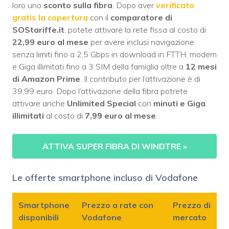
loro uno
sconto sulla fibra
. Dopo aver
verificato
gratis la copertura
con il
comparatore di
SOStariffe.it
, potete attivare la rete fissa al costo di
22,99 euro al mese
per avere inclusi navigazione
senza limiti fino a 2,5 Gbps in download in FTTH, modem
e Giga illimitati fino a 3 SIM della famiglia oltre a
12 mesi
di Amazon Prime
. Il contributo per l’attivazione è di
39,99 euro. Dopo l’attivazione della fibra potrete
attivare anche
Unlimited Special
con
minuti e Giga
illimitati
al costo di
7,99 euro al mese
.
ATTIVA SUPER FIBRA DI WINDTRE
»
Le offerte smartphone incluso di Vodafone
Smartphone
Prezzo a rate con
Prezzo di
disponibili
Vodafone
mercato