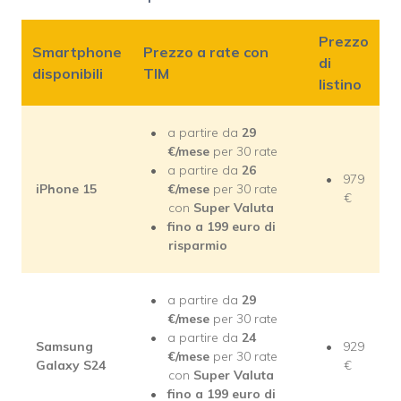
Prezzo
Smartphone
Prezzo a rate con
di
disponibili
TIM
listino
a partire da
29
€/mese
per 30 rate
a partire da
26
979
iPhone 15
€/mese
per 30 rate
€
con
Super Valuta
fino a 199 euro di
risparmio
a partire da
29
€/mese
per 30 rate
a partire da
24
Samsung
929
€/mese
per 30 rate
Galaxy S24
€
con
Super Valuta
fino a 199 euro di