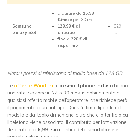
a partire da
15,99
€/mese
per 30 mesi
Samsung
129,99 € di
929
Galaxy S24
anticipo
€
fino a 220 € di
risparmio
Nota: i prezzi si riferiscono al taglio base da 128 GB
Le
offerte WindTre
con
smartphone incluso
hanno
una rateizzazione in 24 o 30 mesi in abbinamento a
qualsiasi offerta mobile dell’operatore, che richiede però
il pagamento di un anticipo. Quest’ultimo dipende dal
modello e dal taglio di memoria, oltre che alla tariffa a cui
il telefono viene associato. Il contributo per l’attivazione
delle rate è di
6,99 euro
. Il ritiro dello smartphone è
previsto solo in negozio.