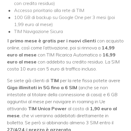
con credito residuo)
Accesso prioritario alla rete di TIM
100 GB di backup su Google One per 3 mesi (poi
1,99 euro al mese)
TIM Navigazione Sicura
Il
primo mese è gratis per i nuovi clienti
con acquisto
online, così come l’attivazione, poi si rinnova a
14,99
euro al mese
con TIM Ricarica Automatica o
16,99
euro al mese
con addebito su credito residuo. La SIM
costa 10 euro con 5 euro di traffico incluso.
Se siete già clienti di
TIM
per la rete fissa potete avere
Giga illimitati in 5G fino a 6 SIM
(anche se non
intestate al titolare della connessione di casa) e 6 GB
aggiuntivi al mese per navigare in roaming in Ue
attivando
TIM Unica Power
al costo di
1,90 euro al
mese
, che vi verranno addebitati direttamente in
bolletta. Se però si abbinando almeno 3 SIM entro il
27/4/24
il
prezzo è azzerato
.