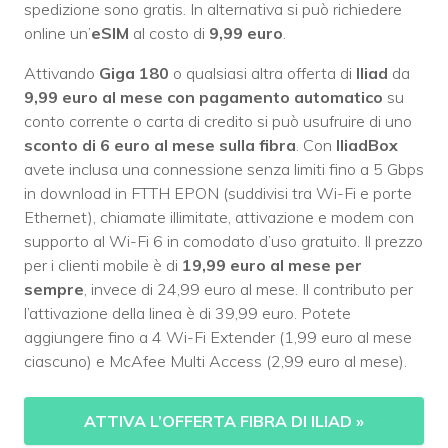
spedizione sono gratis. In alternativa si può richiedere
online un’
eSIM
al costo di
9,99 euro
.
Attivando
Giga 180
o qualsiasi altra offerta di
Iliad
da
9,99 euro al mese con pagamento automatico
su
conto corrente o carta di credito si può usufruire di uno
sconto di 6 euro al mese sulla fibra
. Con
IliadBox
avete inclusa una connessione senza limiti fino a 5 Gbps
in download in FTTH EPON (suddivisi tra Wi-Fi e porte
Ethernet), chiamate illimitate, attivazione e modem con
supporto al Wi-Fi 6 in comodato d’uso gratuito. Il prezzo
per i clienti mobile è di
19,99 euro al mese per
sempre
, invece di 24,99 euro al mese. Il contributo per
l’attivazione della linea è di 39,99 euro. Potete
aggiungere fino a 4 Wi-Fi Extender (1,99 euro al mese
ciascuno) e McAfee Multi Access (2,99 euro al mese).
ATTIVA L’OFFERTA FIBRA DI ILIAD
»