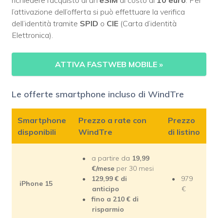
richiedere l’acquisto di un’
eSIM
al costo di
10 euro
. Per
l’attivazione dell’offerta si può effettuare la verifica
dell’identità tramite
SPID
o
CIE
(Carta d’identità
Elettronica).
ATTIVA FASTWEB MOBILE
»
Le offerte smartphone incluso di WindTre
Smartphone
Prezzo a rate con
Prezzo
disponibili
WindTre
di listino
a partire da
19,99
€/mese
per 30 mesi
129,99 € di
979
iPhone 15
anticipo
€
fino a 210 € di
risparmio