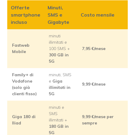
Offerte
Minuti,
smartphone
SMS e
Costo mensile
incluso
Gigabyte
minuti
illimitati e
Fastweb
100 SMS +
7,95 €/mese
Mobile
300 GB in
5G
Family+ di
minuti, SMS
Vodafone
e
Giga
9,99 €/mese
(solo già
illimitati in
clienti fisso)
5G
minuti e
SMS
Giga 180 di
9,99 €/mese per
illimitati +
Iliad
sempre
180 GB in
5G