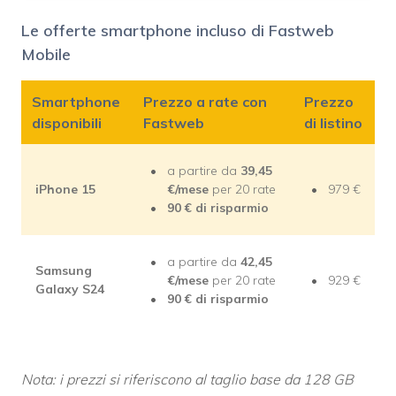
Le offerte smartphone incluso di Fastweb
Mobile
Smartphone
Prezzo a rate con
Prezzo
disponibili
Fastweb
di listino
a partire da
39,45
iPhone 15
€/mese
per 20 rate
979 €
90 € di risparmio
a partire da
42,45
Samsung
€/mese
per 20 rate
929 €
Galaxy S24
90 € di risparmio
Nota: i prezzi si riferiscono al taglio base da 128 GB