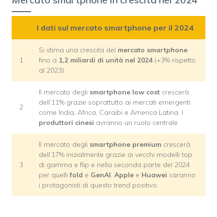
I dati sul mercato smartphone per il 2024
Si stima una crescita del
mercato smartphone
1
fino a
1,2 miliardi di unità nel 2024
(+3% rispetto
al 2023)
Il mercato degli
smartphone low cost
crescerà
dell’11% grazie soprattutto ai mercati emergenti
2
come India, Africa, Caraibi e America Latina. I
produttori cinesi
avranno un ruolo centrale
Il mercato degli
smartphone premium
crescerà
dell’17% inizialmente grazie ai vecchi modelli top
3
di gamma e flip e nella seconda parte del 2024
per quelli
fold
e
GenAI
.
Apple
e
Huawei
saranno
i protagonisti di questo trend positivo