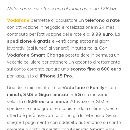
Nota: i prezzi si riferiscono al taglio base da 128 GB
Vodafone
permette di acquistare un
telefono a rate
con attivazione in negozio e rateizzazione in 24 mesi. Il
contributo per l’attivazione delle rate è di
9,99 euro
. La
spedizione è gratis
e verrà completata nei giorni
lavorativi (dal lunedì al venerdì) in tutta Italia. Con
Vodafone Smart Change
potete dare in permuta un
vecchio cellulare per ottenere un acconto direttamente
sul conto corrente oppure uno
sconto fino a 600 euro
per l’acquisto di
iPhone 15 Pro
.
Una delle migliori offerte di
Vodafone
è
Family+
con
minuti, SMS e Giga illimitati in 5G
alla massima
velocità a
9,99 euro al mese
. Attivazione, SIM e
spedizione sono gratuite acquistandola online. Questa
offerta è però riservata a chi ha già la rete fissa. Se si
sceglie il pagamento con addebito automatico su conto
corrente o carta di credito con il servizio
Smart Pay