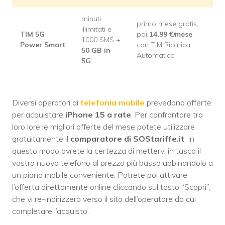
minuti
primo mese gratis,
illimitati e
TIM 5G
poi
14,99 €/mese
1000 SMS +
Power Smart
con TIM Ricarica
50 GB in
Automatica
5G
Diversi operatori di
telefonia mobile
prevedono offerte
per acquistare
iPhone 15 a rate
. Per confrontare tra
loro lore le migliori offerte del mese potete utilizzare
gratuitamente il
comparatore di SOStariffe.it
. In
questo modo avrete la certezza di mettervi in tasca il
vostro nuovo telefono al prezzo più basso abbinandolo a
un piano mobile conveniente. Potrete poi attivare
l’offerta direttamente online cliccando sul tasto “Scopri”,
che vi re-indirizzerà verso il sito dell’operatore da cui
completare l’acquisto.