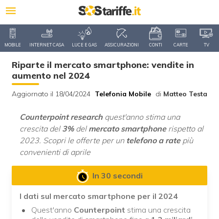
MOBILE
INTERNET CASA
LUCE E GAS
ASSICURAZIONI
CONTI
CARTE
TV
Riparte il mercato smartphone: vendite in
aumento nel 2024
Aggiornato il 18/04/2024
Telefonia Mobile
di
Matteo Testa
Counterpoint research
quest'anno stima una
crescita del
3%
del
mercato smartphone
rispetto al
2023. Scopri le offerte per un
telefono a rate
più
convenienti di aprile
In 30 secondi
I dati sul mercato smartphone per il 2024
Quest'anno
Counterpoint
stima una crescita