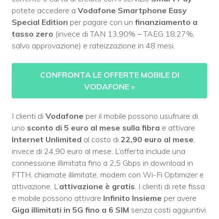
potete accedere a
Vodafone Smartphone Easy
Special Edition
per pagare con un
finanziamento a
tasso zero
(invece di TAN 13,90% – TAEG 18,27%,
salvo approvazione) e rateizzazione in 48 mesi.
CONFRONTA LE OFFERTE MOBILE DI
VODAFONE
»
I clienti di
Vodafone
per il mobile possono usufruire di
uno
sconto di 5 euro al mese sulla fibra
e attivare
Internet Unlimited
al costo di
22,90 euro al mese
,
invece di 24,90 euro al mese. L’offerta include una
connessione illimitata fino a 2,5 Gbps in download in
FTTH, chiamate illimitate, modem con Wi-Fi Optimizer e
attivazione. L’
attivazione è gratis
. I clienti di rete fissa
e mobile possono attivare
Infinito Insieme
per avere
Giga illimitati in 5G fino a 6 SIM
senza costi aggiuntivi.