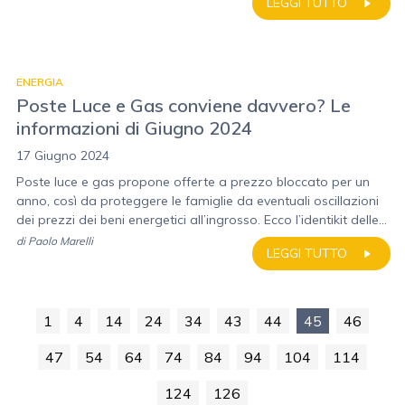
LEGGI TUTTO
ENERGIA
Poste Luce e Gas conviene davvero? Le
informazioni di Giugno 2024
17 Giugno 2024
Poste luce e gas propone offerte a prezzo bloccato per un
anno, così da proteggere le famiglie da eventuali oscillazioni
dei prezzi dei beni energetici all’ingrosso. Ecco l’identikit delle...
di
Paolo Marelli
LEGGI TUTTO
1
4
14
24
34
43
44
45
46
47
54
64
74
84
94
104
114
124
126