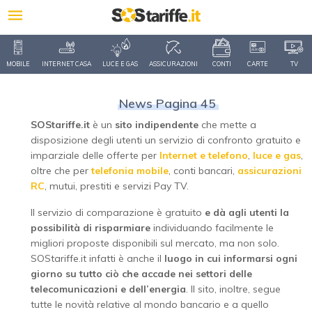
MOBILE
INTERNET CASA
LUCE E GAS
ASSICURAZIONI
CONTI
CARTE
TV
News Pagina 45
SOStariffe.it
è un
sito indipendente
che mette a
disposizione degli utenti un servizio di confronto gratuito e
imparziale delle offerte per
Internet e telefono
,
luce e gas
,
oltre che per
telefonia mobile
, conti bancari,
assicurazioni
RC
, mutui, prestiti e servizi Pay TV.
Il servizio di comparazione è gratuito
e dà agli utenti la
possibilità di risparmiare
individuando facilmente le
migliori proposte disponibili sul mercato, ma non solo.
SOStariffe.it infatti è anche il
luogo in cui informarsi ogni
giorno su tutto ciò che accade nei settori delle
telecomunicazioni e dell’energia
. Il sito, inoltre, segue
tutte le novità relative al mondo bancario e a quello