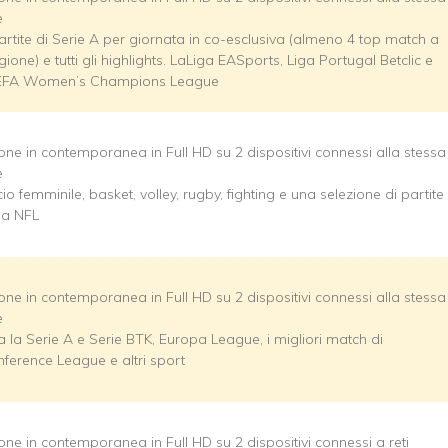
e
artite di Serie A per giornata in co-esclusiva (almeno 4 top match a
gione) e tutti gli highlights. LaLiga EASports, Liga Portugal Betclic e
UEFA Women’s Champions League
ione in contemporanea in Full HD su 2 dispositivi connessi alla stessa
e
cio femminile, basket, volley, rugby, fighting e una selezione di partite
la NFL
ione in contemporanea in Full HD su 2 dispositivi connessi alla stessa
e
ta la Serie A e Serie BTK, Europa League, i migliori match di
ference League e altri sport
ione in contemporanea in Full HD su 2 dispositivi connessi a reti