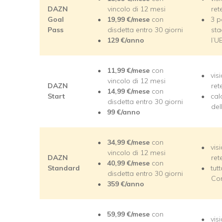
DAZN
vincolo di 12 mesi
ret
Goal
19,99
€/mese
con
3 p
Pass
disdetta entro 30 giorni
sta
129
€/anno
l’
11,99
€/mese
con
vis
vincolo di 12 mesi
DAZN
ret
14,99
€/mese
con
Start
cal
disdetta entro 30 giorni
del
99
€/anno
34,99
€/mese
con
vis
vincolo di 12 mesi
DAZN
ret
40,99
€/mese
con
Standard
tut
disdetta entro 30 giorni
Con
359
€/anno
59,99
€/mese
con
vis