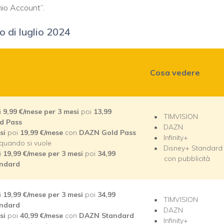
 mio Account”.
 di luglio 2024
Cosa vedere
i
9,99
€/mese per 3 mesi
poi
13,99
TIMVISION
d Pass
DAZN
esi
poi
19,99
€/mese
con
DAZN Gold Pass
Infinity+
e quando si vuole
Disney+ Standard
i
19,99
€/mese per 3 mesi
poi
34,99
con pubblicità
ndard
i
19,99
€/mese per 3 mesi
poi
34,99
TIMVISION
ndard
DAZN
esi
poi
40,99
€/mese
con
DAZN Standard
Infinity+