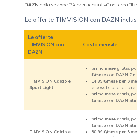
DAZN
dalla sezione “Servizi aggiuntivi” nell’area “Il
Le offerte TIMVISION con DAZN incluso
Le offerte
TIMVISION con
Costo mensile
DAZN
primo mese gratis
, po
€/mese
con
DAZN Gol
TIMVISION Calcio e
14,99
€/mese per 3 m
Sport Light
e possibilità di disdir
primo mese gratis
, po
€/mese
con
DAZN Sta
primo mese gratis
, po
€/mese
con
DAZN Sta
TIMVISION Calcio e
30,99
€/mese per 3 m