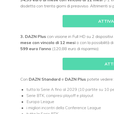
disdetta con trenta giorni di preavviso. Altrimenti s
ATTIV
3. DAZN Plus
con visione in Full HD su 2 dispositiv
mese con vincolo di 12 mesi
o con la possibilità d
599 euro l’anno
(120,88 euro di risparmio)
ATT
Con
DAZN Standard
e
DAZN Plus
potete vedere:
tutta la Serie A fino al 2029 (10 partite su 10 pe
Serie BTK, compresi playoff e playout
Europa League
i migliori incontri della Conference League
tutta la Serie BTK