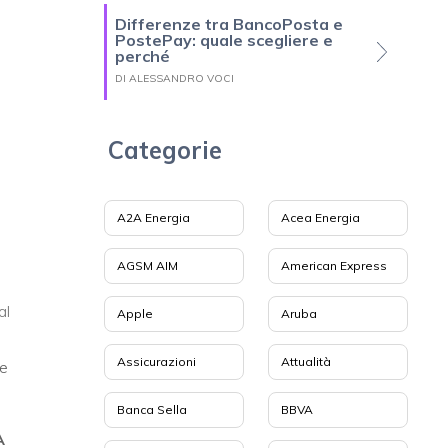
Differenze tra BancoPosta e
PostePay: quale scegliere e
perché
DI ALESSANDRO VOCI
Categorie
A2A Energia
Acea Energia
AGSM AIM
American Express
al
Apple
Aruba
Assicurazioni
Attualità
le
Banca Sella
BBVA
A