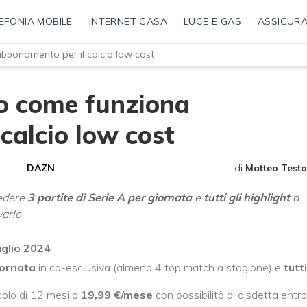
EFONIA MOBILE
INTERNET CASA
LUCE E GAS
ASSICURA
bbonamento per il calcio low cost
o come funziona
calcio low cost
DAZN
di
Matteo Testa
vedere
3 partite di Serie A per giornata
e
tutti gli highlight
a
varlo
uglio 2024
giornata
in co-esclusiva (almeno 4 top match a stagione) e
tutti
colo di 12 mesi o
19,99
€/mese
con possibilità di disdetta entro