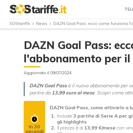
TEL
SOStariffe
News
DAZN Goal Pass: ecco come funziona l'a
DAZN Goal Pass: ecc
l'abbonamento per il 
Aggiornato il 09/07/2024
DAZN Goal Pass
è il nuovo abbonamento per 
partire da
13,99 euro al mese
. Scopri come atti
DAZN Goal Pass, come attivarlo a l
Include
3 partite di Serie A per 
gli highlights
In 30
Il prezzo è di
13,99
€/mese
con vin
secondi