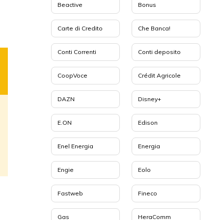
Beactive
Bonus
Carte di Credito
Che Banca!
Conti Correnti
Conti deposito
CoopVoce
Crédit Agricole
DAZN
Disney+
E.ON
Edison
Enel Energia
Energia
Engie
Eolo
Fastweb
Fineco
Gas
HeraComm