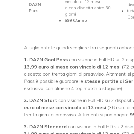
vincolo di 12 mesi
DAZN
div
o
con disdetta entro 30
Plus
tut
giorni
Con
599
€/anno
A luglio potete quindi scegliere tra i seguenti abbon
1. DAZN Goal Pass
con visione in Full HD su 2 dis
13,99 euro al mese con vincolo di 12 mesi
(72 eu
disdetta con trenta giorni di preavviso. Altrimenti s
Pass è possibile guardare le
stesse partite di Se
esclusiva, con almeno 4 top match a stagione)
2. DAZN Start
con visione in Full HD su 2 disposit
euro al mese con vincolo di 12 mesi
(36 euro di r
trenta giorni di preavviso. Altrimenti si può pagare
9
3. DAZN Standard
con visione in Full HD su 2 disp
34,99 euro al mese con vincolo di 12 mesi
(72 eu