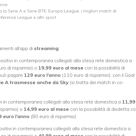
erse
ta la Serie A e Serie BTK, Europa League, i migliori match di
ference League e altri sport
amenti all’app di
streaming
:
positivi in contemporanea collegati alla stesa rete domestica a
ro di risparmio) o
19,99 euro al mese
con la possibilità di
i può pagare
129 euro l’anno
(110 euro di risparmio); con il Goal
rie A trasmesse anche da Sky
(si tratta dei match in co-
ivi in contemporanea collegati alla stesa rete domestica a
11,99
isparmio) o
14,99 euro al mese
con la possibilità di disdetta c
9 euro l’anno
(80 euro di risparmio)
ositivi in contemporanea collegati alla stesa rete domestica a
ro di risparmio) o
40,99 euro al mese
con la possibilità di