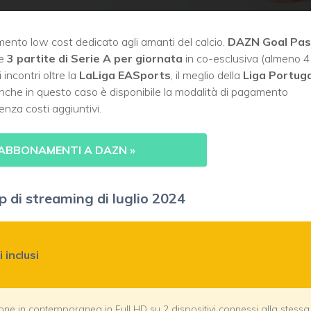
ento low cost dedicato agli amanti del calcio.
DAZN Goal Pas
re
3 partite di Serie A per giornata
in co-esclusiva (almeno 4
ri incontri oltre la
LaLiga EASports
, il meglio della
Liga Portuga
Anche in questo caso è disponibile la modalità di pagamento
enza costi aggiuntivi.
 ABBONAMENTI A DAZN
»
p di streaming di luglio 2024
 inclusi
ione in contemporanea in Full HD su 2 dispositivi connessi alla stessa