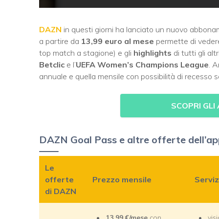
DAZN
in questi giorni ha lanciato un nuovo abbonam
a partire da
13,99 euro al mese
permette di vede
top match a stagione) e gli
highlights
di tutti gli alt
Betclic
e l’
UEFA Women’s Champions League
. 
annuale e quella mensile con possibilità di recesso s
SCOPRI GLI
DAZN Goal Pass e altre offerte dell’ap
Le
offerte
Prezzo mensile
Servizi
di DAZN
13,99
€/mese
con
vis