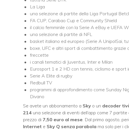
La Liga
una selezione di partite della Liga Portugal Betcl
FA CUP, Carabao Cup e Community Shield
il calcio femminile con la Serie A eBay e UEF
una selezione di partite di NFL
basket italiano ed europeo (Serie A UnipolSai, 
boxe, UFC e altri sport di combattimento grazie
freccette
i canali tematici di Juventus, Inter e Milan
Eurosport 1 e 2 HD con tennis, ciclismo e sport i
Serie A Elite di rugby
Redbull TV
programmi di approfondimento come Sunday Night
Divano
Se avete un abbonamento a
Sky
o un
decoder tiv
214
una selezione di eventi dell’app come 7 partite
prezzo di
7,50 euro al mese
. Dal primo agosto, però,
Internet
e
Sky Q senza parabola
ma solo per i cl