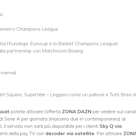
ic
A Women’s Champions League
tutta l’Eurolega, Eurocup e la Basket Champions League)
 alla partnership con Matchroom Boxing
nvernali
 Square, Supertele – Leggero come un pallone e Tutti Bravi d
ùsat
potete attivare l’offerta
ZONA DAZN
per vedere sul cana
 di Serie A per giornata (massimo due in contemporanea) al
 il servizio non sarà più disponibile per i clienti
Sky Q via
ienti della pay TV con
decoder via satellite
. Per attivare
ZON