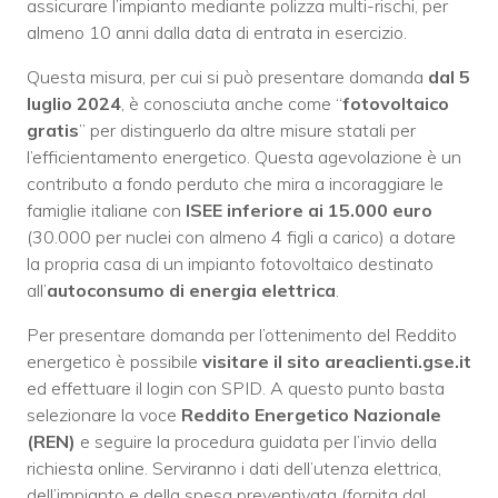
assicurare l’impianto mediante polizza multi-rischi, per
almeno 10 anni dalla data di entrata in esercizio.
Questa misura, per cui si può presentare domanda
dal 5
luglio 2024
, è conosciuta anche come “
fotovoltaico
gratis
” per distinguerlo da altre misure statali per
l’efficientamento energetico. Questa agevolazione è un
contributo a fondo perduto che mira a incoraggiare le
famiglie italiane con
ISEE inferiore ai 15.000 euro
(30.000 per nuclei con almeno 4 figli a carico) a dotare
la propria casa di un impianto fotovoltaico destinato
all’
autoconsumo di energia elettrica
.
Per presentare domanda per l’ottenimento del Reddito
energetico è possibile
visitare il sito areaclienti.gse.it
ed effettuare il login con SPID. A questo punto basta
selezionare la voce
Reddito Energetico Nazionale
(REN)
e seguire la procedura guidata per l’invio della
richiesta online. Serviranno i dati dell’utenza elettrica,
dell’impianto e della spesa preventivata (fornita dal