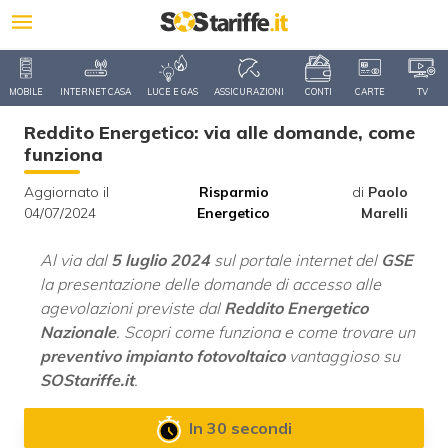
MOBILE
INTERNET CASA
LUCE E GAS
ASSICURAZIONI
CONTI
CARTE
TV
Reddito Energetico: via alle domande, come
funziona
Aggiornato il
Risparmio
di
Paolo
04/07/2024
Energetico
Marelli
Al via dal
5 luglio 2024
sul portale internet del
GSE
la presentazione delle domande di accesso alle
agevolazioni previste dal
Reddito Energetico
Nazionale
. Scopri come funziona e come trovare un
preventivo impianto fotovoltaico
vantaggioso su
SOStariffe.it
.
In 30 secondi