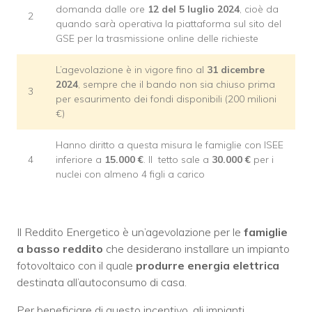
domanda dalle ore
12 del 5 luglio 2024
, cioè da
2
quando sarà operativa la piattaforma sul sito del
GSE per la trasmissione online delle richieste
L’agevolazione è in vigore fino al
31 dicembre
2024
, sempre che il bando non sia chiuso prima
3
per esaurimento dei fondi disponibili (200 milioni
€)
Hanno diritto a questa misura le famiglie con ISEE
4
inferiore a
15.000 €
. Il tetto sale a
30.000 €
per i
nuclei con almeno 4 figli a carico
Il Reddito Energetico è un’agevolazione per le
famiglie
a basso reddito
che desiderano installare un impianto
fotovoltaico con il quale
produrre energia elettrica
destinata all’autoconsumo di casa.
Per beneficiare di questo incentivo, gli impianti