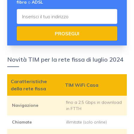
fibra
o
ADSL
PROSEGUI
Novità TIM per la rete fissa di luglio 2024
Caratteristiche
TIM WiFi Casa
della rete fissa
fino a 2,5 Gbps in download
Navigazione
in FTTH
Chiamate
illimitate (solo online)