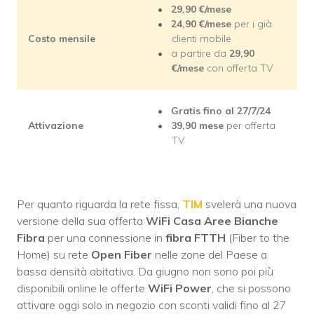
29,90
€/mese
24,90
€/mese
per i già
Costo mensile
clienti mobile
a partire da
29,90
€/mese
con offerta TV
Gratis fino al 27/7/24
Attivazione
39,90
mese
per offerta
TV
Per quanto riguarda la rete fissa,
TIM
svelerà una nuova
versione della sua offerta
WiFi Casa Aree Bianche
Fibra
per una connessione in
fibra FTTH
(Fiber to the
Home) su rete
Open Fiber
nelle zone del Paese a
bassa densità abitativa. Da giugno non sono poi più
disponibili online le offerte
WiFi Power
, che si possono
attivare oggi solo in negozio con sconti validi fino al 27