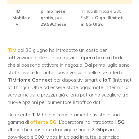
TIM
primo mese
minuti illimitati e 200
Mobile e
gratis
, poi
SMS +
Giga illimitati
TV
29,99
€/mese
in 5G Ultra
TIM
dal 30 giugno ha introdotto un costo per
l’attivazione delle sue promozioni
operatore attack
che si possono attivare in negozio. Dal primo luglio sono
state invece lanciate nuove versioni delle sue offerte
TIMHome Connect
per dispositivi smart e
IoT
(Internet
of Things). Oltre ad essere state aggiornate in termini di
servizi inclusi e prezzi, i già clienti potranno scegliere tra
nuove opzioni per aumentare il traffico dati.
Di recente
TIM
ha poi completamente rivisto la sua
gamma di
offerte 5G
. L’operatore ha introdotto il
5G
Ultra
, che consente di navigare fino a
2 Gbps
in
download e 300 Mbps in upload in tutte le principali