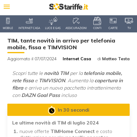
MOBILE
INTERNET CASA
LUCE E GAS
ASSICURAZIONI
CONTI
CARTE
TV
TIM, tante novità in arrivo per telefonia
mobile, fissa e TIMVISION
Aggiornato il 07/07/2024
Internet Casa
di
Matteo Testa
Scopri tutte le
novità TIM
per la
telefonia mobile,
rete fissa
e
TIMVISION
. Aumenta la
copertura in
fibra
e arriva un nuovo pacchetto intrattenimento
con
DAZN Goal Pass
incluso
In 30 secondi
Le ultime novità di TIM di luglio 2024
nuove offerte
TIMHome Connect
e costo