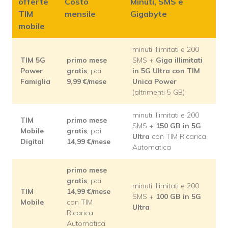
offerte
Costo
Minuti, SMS e
TIM
mensile
Gigabyte
mobile
minuti illimitati e 200
TIM 5G
primo mese
SMS +
Giga illimitati
Power
gratis
, poi
in 5G Ultra con TIM
Famiglia
9,99
€/mese
Unica Power
(altrimenti 5 GB)
minuti illimitati e 200
TIM
primo mese
SMS +
150 GB in 5G
Mobile
gratis
, poi
Ultra
con TIM Ricarica
Digital
14,99
€/mese
Automatica
primo mese
gratis
, poi
minuti illimitati e 200
TIM
14,99
€/mese
SMS +
100 GB in 5G
Mobile
con TIM
Ultra
Ricarica
Automatica