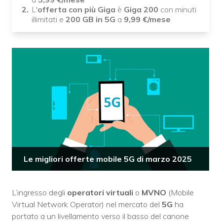
L'
offerta con più Giga
è
Giga 200
con minuti
illimitati e
200 GB in 5G
a
9,99
€/mese
Le migliori offerte mobile 5G di marzo 2025
L’ingresso degli
operatori virtuali
o
MVNO
(Mobile
Virtual Network Operator) nel mercato del
5G
ha
portato a un livellamento verso il basso del canone