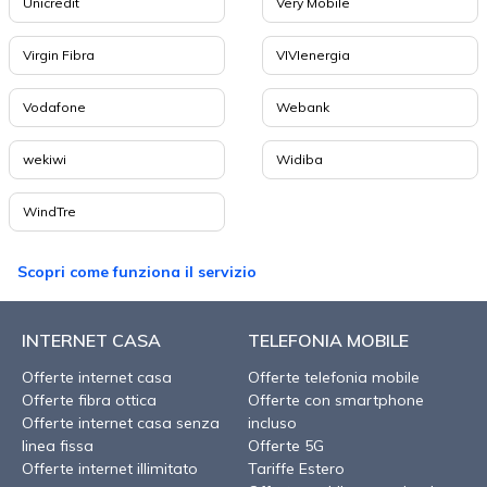
Unicredit
Very Mobile
Virgin Fibra
VIVIenergia
Vodafone
Webank
wekiwi
Widiba
WindTre
Scopri come funziona il servizio
INTERNET CASA
TELEFONIA MOBILE
Offerte internet casa
Offerte telefonia mobile
Offerte fibra ottica
Offerte con smartphone
Offerte internet casa senza
incluso
linea fissa
Offerte 5G
Offerte internet illimitato
Tariffe Estero