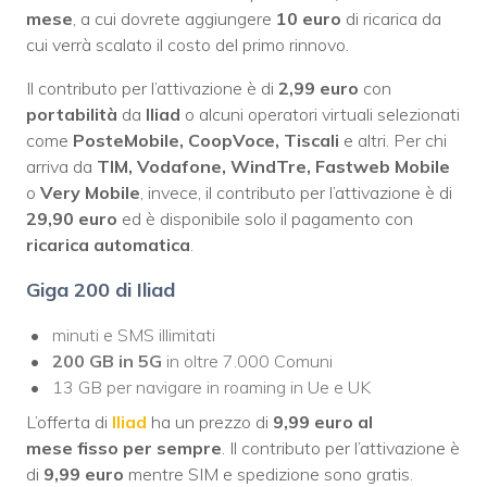
mese
, a cui dovrete aggiungere
10 euro
di ricarica da
cui verrà scalato il costo del primo rinnovo.
Il contributo per l’attivazione è di
2,99 euro
con
portabilità
da
Iliad
o alcuni operatori virtuali selezionati
come
PosteMobile, CoopVoce, Tiscali
e altri. Per chi
arriva da
TIM, Vodafone, WindTre, Fastweb Mobile
o
Very Mobile
, invece, il contributo per l’attivazione è di
29,90 euro
ed è disponibile solo il pagamento con
ricarica automatica
.
Giga 200 di Iliad
minuti e SMS illimitati
200 GB in 5G
in oltre 7.000 Comuni
13 GB per navigare in roaming in Ue e UK
L’offerta di
Iliad
ha un prezzo di
9,99 euro al
mese
fisso per sempre
. Il contributo per l’attivazione è
di
9,99 euro
mentre SIM e spedizione sono gratis.