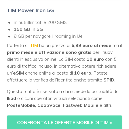
TIM Power Iron 5G
minuti illimitati e 200 SMS
150 GB in 5G
8 GB per navigare il roaming in Ue
L’offerta di
TIM
ha un prezzo di
6,99 euro al mese
ma il
primo mese e attivazione sono gratis
per i nuovi
clienti in esclusiva online. La SIM costa
10 euro
con 5
euro di traffico incluso. In alternativa potere richiedere
un’
eSIM
anche online al costo di
10 euro
. Potete
effettuare la verifica dell’identità anche tramite
SPID
.
Questa tariffa è riservata a chi richiede la portabilità da
Iliad
o alcuni operatori virtuali selezionati come
PosteMobile, CoopVoce, Fastweb Mobile
e altri.
CONFRONTA LE OFFERTE MOBILE DI TIM
»