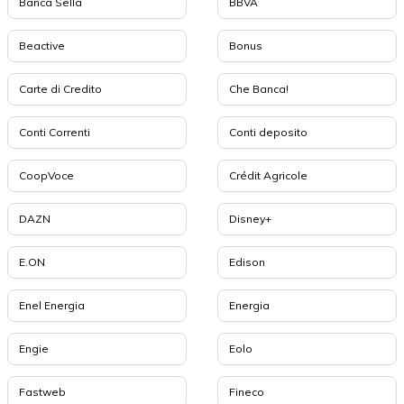
Banca Sella
BBVA
Beactive
Bonus
Carte di Credito
Che Banca!
Conti Correnti
Conti deposito
CoopVoce
Crédit Agricole
DAZN
Disney+
E.ON
Edison
Enel Energia
Energia
Engie
Eolo
Fastweb
Fineco