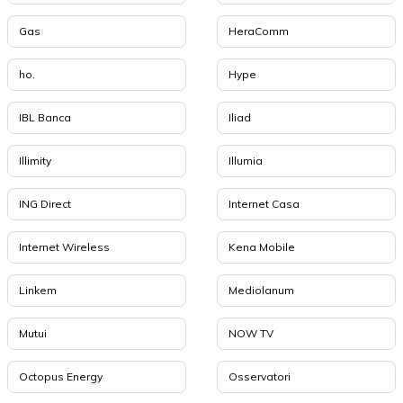
Gas
HeraComm
ho.
Hype
IBL Banca
Iliad
Illimity
Illumia
ING Direct
Internet Casa
Internet Wireless
Kena Mobile
Linkem
Mediolanum
Mutui
NOW TV
Octopus Energy
Osservatori