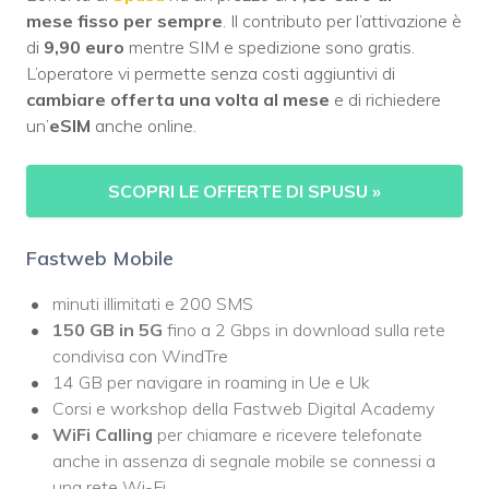
mese
fisso per sempre
. Il contributo per l’attivazione è
di
9,90 euro
mentre SIM e spedizione sono gratis.
L’operatore vi permette senza costi aggiuntivi di
cambiare offerta una volta al mese
e di richiedere
un’
eSIM
anche online.
SCOPRI LE OFFERTE DI SPUSU
»
Fastweb Mobile
minuti illimitati e 200 SMS
150 GB in 5G
fino a 2 Gbps in download sulla rete
condivisa con WindTre
14 GB per navigare in roaming in Ue e Uk
Corsi e workshop della Fastweb Digital Academy
WiFi Calling
per chiamare e ricevere telefonate
anche in assenza di segnale mobile se connessi a
una rete Wi-Fi