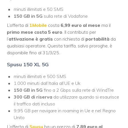
minuti illimitati e 50 SMS
150 GB in 5G
sulla rete di Vodafone
L’offerta di
1Mobile
costa
6,99 euro al mese
ma il
primo mese costa 5 euro
. Il contributo per
l’
attivazione è gratis
con richiesta di
portabilità
da
qualsiasi operatore. Questa tariffa, salvo proroghe, è
disponibile fino al 31/3/25.
Spusu 150 XL 5G
minuti illimitati e 500 SMS
1.000 minuti dall’Italia all’UE e Uk
150 GB in 5G
fino a 2 Gbps sulla rete di WindTre
300 GB di riserva
da utilizzare quando si esaurisce
il traffico dati incluso
9,95 GB per navigare in roaming in Ue e nel Regno
Unito
L’offerta di
Spusu
ha un prezzo di
7,89 euro al