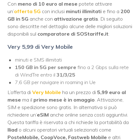
Con
meno di 10 euro al mese
potete attivare
un’
offerta 5G
con inclusi
minuti illimitati
e fino a
200
GB in 5G
anche con
attivazione gratis
. Di seguito
sono descritte nel dettaglio alcune delle migliori soluzioni
disponibili sul
comparatore di SOStariffe.it
:
Very
5,99 di Very Mobile
minuti e SMS illimitati
150 GB in 5G per sempre
fino a 2 Gbps sulla rete
di WindTre entro il
31/3/25
7,6 GB per navigare in roaming in Ue
L’offerta di
Very Mobile
ha un prezzo di
5,99 euro al
mese
ma il
primo mese è in omaggio
. Attivazione,
SIM e spedizione sono gratis. In alternativa si può
richiedere un’
eSIM
anche online senza costi aggiuntivi.
Questa tariffa è riservata a chi richiede la portabilità da
Iliad
o alcuni operatori virtuali selezionati come
PosteMobile, CoopVoce, Fastweb Mobile
e altri.