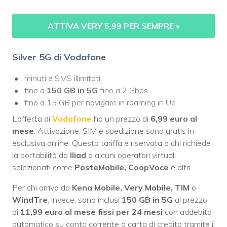
ATTIVA VERY 5,99 PER SEMPRE »
Silver 5G di Vodafone
minuti e SMS illimitati
fino a
150 GB in 5G
fino a 2 Gbps
fino a 15 GB per navigare in roaming in Ue
L’offerta di
Vodafone
ha un prezzo di
6,99 euro al
mese
. Attivazione, SIM e spedizione sono gratis in
esclusiva online. Questa tariffa è riservata a chi richiede
la portabilità da
Iliad
o alcuni operatori virtuali
selezionati come
PosteMobile, CoopVoce
e altri.
Per chi arriva da
Kena Mobile, Very Mobile, TIM
o
WindTre
, invece, sono inclusi
150 GB in 5G
al prezzo
di
11,99 euro al mese fissi per 24 mesi
con addebito
automatico su conto corrente o carta di credito tramite il