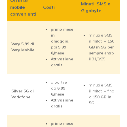
Offerte
Minuti, SMS e
mobile
Costi
Gigabyte
convenienti
primo mese
in
minuti e SMS
omaggio
,
illimitati +
150
Very 5,99 di
poi
5,99
GB in 5G per
Very Mobile
€/mese
sempre
entro
Attivazione
il 31/3/25
gratis
a partire
minuti e SMS
da
6,99
Silver 5G di
illimitati + fino
€/mese
Vodafone
a
150 GB in
Attivazione
5G
gratis
primo mese