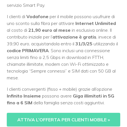
servizio Smart Pay.
I clienti di
Vodafone
per il mobile possono usufruire di
uno sconto sulla fibra per attivare
Internet Unlimited
al costo di
21,90 euro al mese
in esclusiva online. Il
contributo iniziale per l’
attivazione è gratis
, invece di
39,90 euro, acquistandola entro il
31/3/25
utilizzando il
codice PRIMAVERA
. Sono inclusi una connessione
senza limiti fino a 2,5 Gbps in download in FTTH,
chiamate illimitate, modem con Wi-Fi ottimizzato e
tecnologia “Sempre connessi” e SIM dati con 50 GB al
mese.
I clienti convergenti (fisso + mobile) grazie all’opzione
Infinito Insieme
possono avere
Giga illimitati in 5G
fino a 6 SIM
della famiglia senza costi aggiuntivi.
ATTIVA L’OFFERTA PER CLIENTI MOBILE
»