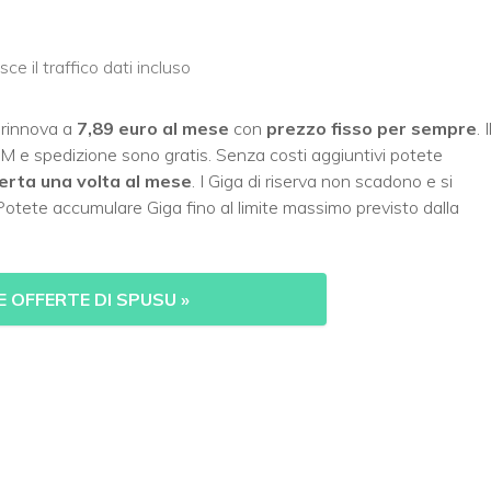
ce il traffico dati incluso
i rinnova a
7,89 euro al mese
con
prezzo fisso per sempre
. I
M e spedizione sono gratis. Senza costi aggiuntivi potete
erta una volta al mese
. I Giga di riserva non scadono e si
 Potete accumulare Giga fino al limite massimo previsto dalla
E OFFERTE DI SPUSU
»