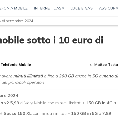
EFONIA MOBILE
INTERNET CASA
LUCE E GAS
ASSICURA
ro di settembre 2024
mobile sotto i 10 euro di
Telefonia Mobile
di
Matteo Testa
r avere
minuti illimitati
e fino a
200 GB
anche in
5G
a
meno di
i dei principali operatori
mbre 2024
ga x2 5,99
di Very Mobile con minuti illimitati +
150 GB in 4G
a
è
Spusu 150 XL
con minuti illimitati +
150 GB in 5G
a
7,89