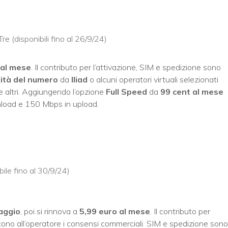
e (disponibili fino al 26/9/24)
 al mese
. Il contributo per l’attivazione, SIM e spedizione sono
lità del numero
da
Iliad
o alcuni operatori virtuali selezionati
e altri. Aggiungendo l’opzione
Full Speed
da
99 cent al mese
load e 150 Mbps in upload.
bile fino al 30/9/24)
aggio
, poi si rinnova a
5,99 euro al mese
. Il contributo per
iscono all’operatore i consensi commerciali. SIM e spedizione sono