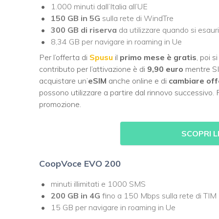
1.000 minuti dall’Italia all’UE
150 GB in 5G
sulla rete di WindTre
300 GB di riserva
da utilizzare quando si esauris
8,34 GB per navigare in roaming in Ue
Per l’offerta di
Spusu
il
primo mese è gratis
, poi s
contributo per l’attivazione è di
9,90 euro
mentre SI
acquistare un’
eSIM
anche online e di
cambiare off
possono utilizzare a partire dal rinnovo successivo.
promozione.
SCOPRI L
CoopVoce EVO 200
minuti illimitati e 1000 SMS
200 GB in 4G
fino a 150 Mbps sulla rete di TIM
15 GB per navigare in roaming in Ue