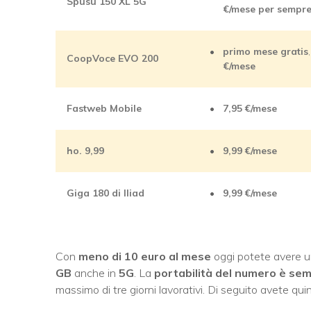
Spusu 150 XL 5G
€/mese per sempr
primo mese gratis
CoopVoce EVO 200
€/mese
Fastweb Mobile
7,95
€/mese
ho. 9,99
9,99
€/mese
Giga 180 di Iliad
9,99
€/mese
Con
meno di 10 euro al mese
oggi potete avere u
GB
anche in
5G
. La
portabilità del numero è sem
massimo di tre giorni lavorativi. Di seguito avete quin