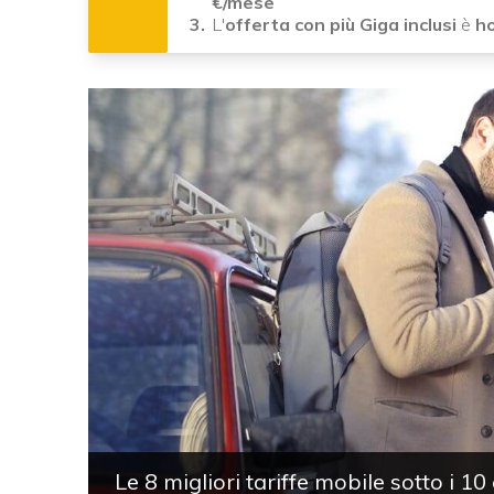
€/mese
L'
offerta con più Giga inclusi
è
ho
Le 8 migliori tariffe mobile sotto i 1