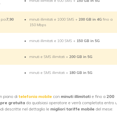
minuti illimitati e 500 SMS +
150 GB in 5G
e
, poi
7,90
minuti illimitati e 1000 SMS +
200 GB in 4G
fino a
150 Mbps
minuti illimitati e 100 SMS +
150 GB in 5G
minuti e SMS illimitati +
200 GB in 5G
minuti e SMS illimitati +
180 GB in 5G
n piano di
telefonia mobile
con
minuti illimitati
e fino a
200
pre gratuita
da qualsiasi operatore e verrà completata entro 
di descritte nel dettaglio le
migliori tariffe mobile
del mese: