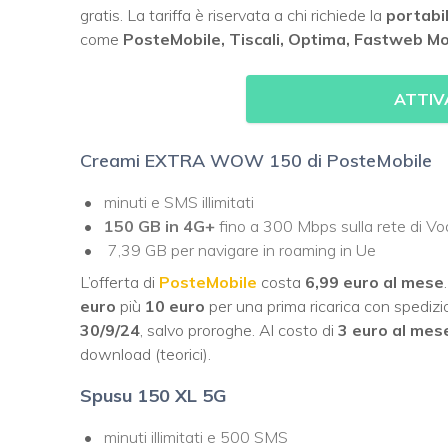
gratis. La tariffa è riservata a chi richiede la
portabi
come
PosteMobile, Tiscali, Optima, Fastweb M
ATTIV
Creami EXTRA WOW 150 di PosteMobile
minuti e SMS illimitati
150 GB in 4G+
fino a 300 Mbps sulla rete di V
7,39 GB per navigare in roaming in Ue
L’offerta di
PosteMobile
costa
6,99 euro al mese
euro
più
10 euro
per una prima ricarica con spedizi
30/9/24
, salvo proroghe. Al costo di
3 euro al mes
download (teorici).
Spusu 150 XL 5G
minuti illimitati e 500 SMS