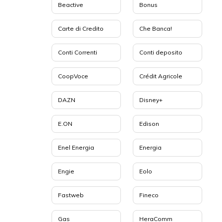
Beactive
Bonus
Carte di Credito
Che Banca!
Conti Correnti
Conti deposito
l
CoopVoce
Crédit Agricole
DAZN
Disney+
E.ON
Edison
Enel Energia
Energia
Engie
Eolo
Fastweb
Fineco
Gas
HeraComm