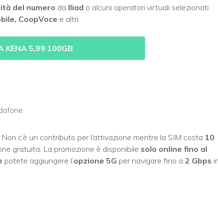
lità del numero
da
Iliad
o alcuni operatori virtuali selezionati
obile, CoopVoce
e altri.
A KENA 5,99 100GB
odafone
. Non c’è un contributo per l’attivazione mentre la SIM costa
10
one gratuita. La promozione è disponibile
solo online fino al
e
potete aggiungere l’
opzione 5G
per navigare fino a
2 Gbps
i