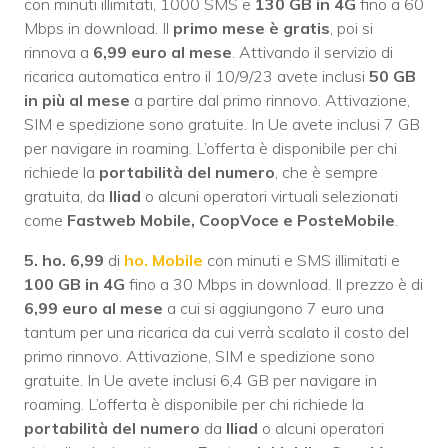
con minuti illimitati, 1000 SMS e
130 GB in 4G
fino a 60
Mbps in download. Il
primo mese è gratis
, poi si
rinnova a
6,99 euro al mese
. Attivando il servizio di
ricarica automatica entro il 10/9/23 avete inclusi
50 GB
in più al mese
a partire dal primo rinnovo. Attivazione,
SIM e spedizione sono gratuite. In Ue avete inclusi 7 GB
per navigare in roaming. L’offerta è disponibile per chi
richiede la
portabilità del numero
, che è sempre
gratuita, da
Iliad
o alcuni operatori virtuali selezionati
come
Fastweb Mobile, CoopVoce e PosteMobile
.
5. ho. 6,99
di
ho. Mobile
con minuti e SMS illimitati e
100 GB in 4G
fino a 30 Mbps in download. Il prezzo è di
6,99 euro al mese
a cui si aggiungono 7 euro una
tantum per una ricarica da cui verrà scalato il costo del
primo rinnovo. Attivazione, SIM e spedizione sono
gratuite. In Ue avete inclusi 6,4 GB per navigare in
roaming. L’offerta è disponibile per chi richiede la
portabilità del numero
da
Iliad
o alcuni operatori