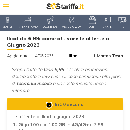
MOBILE
INTERNET CASA
LUCE E GAS
ASSICURAZIONI
CONTI
CARTE
TV
Iliad da 6,99: come attivare le offerte a
Giugno 2023
Aggiornato il 14/06/2023
Iliad
di
Matteo Testa
Scopri l'offerta
Iliad 6,99
e le altre promozioni
dell'operatore low cost. Ci sono comunque altri piani
di
telefonia mobile
a un costo mensile anche
inferiore
In 30 secondi
Le offerte di Iliad a giugno 2023
Giga 100
con
100 GB in 4G/4G+
a
7,99