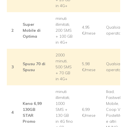
in 4G+
minuti
Super
illimitati,
4,95
Qualsiasi
2
Mobile di
200 SMS
€/mese
operatore
Optima
+ 100 GB
in 4G+
2000
minuti,
Spusu 70 di
5,98
Qualsiasi
3
500 SMS
Spusu
€/mese
operatore
+ 70 GB
in 4G+
minuti
Iliad,
illimitati,
Fastweb
Kena 6,99
1000
Mobile,
130GB
SMS +
6,99
Coop Voce
4
STAR
130 GB
€/mese
PosteMobil
Promo
in 4G fino
e altri