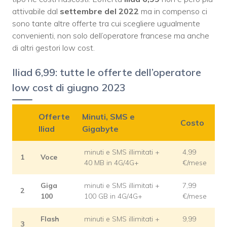
attivabile dal
settembre del 2022
ma in compenso ci
sono tante altre offerte tra cui scegliere ugualmente
convenienti, non solo dell’operatore francese ma anche
di altri gestori low cost.
Iliad 6,99: tutte le offerte dell’operatore
low cost di giugno 2023
Offerte
Minuti, SMS e
Costo
Iliad
Gigabyte
minuti e SMS illimitati +
4,99
1
Voce
40 MB in 4G/4G+
€/mese
Giga
minuti e SMS illimitati +
7,99
2
100
100 GB in 4G/4G+
€/mese
Flash
minuti e SMS illimitati +
9,99
3