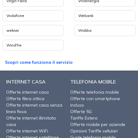
Virgin Fibra
VIVIenergia
Vodafone
Webank
wekiwi
Widiba
WindTre
Scopri come funziona il servizio
INTERNET CASA
TELEFONIA MOBILE
Offerte internet casa
Offerte telefonia mobile
Offerte fibra ottica
Offerte con smartphone
Offerte internet casa senza
incluso
linea fissa
Offerte 5G
Offerte internet illimitato
Tariffe Estero
casa
Offerte mobile per aziende
Offerte internet WiFi
Opinioni Tariffe cellulari
Offerte internet satellitare
Guide telefonia mobile