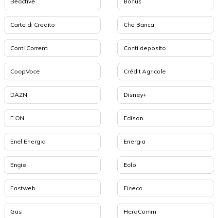
Beactive
Bonus
Carte di Credito
Che Banca!
Conti Correnti
Conti deposito
CoopVoce
Crédit Agricole
DAZN
Disney+
E.ON
Edison
Enel Energia
Energia
Engie
Eolo
Fastweb
Fineco
Gas
HeraComm