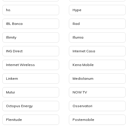
ho.
Hype
IBL Banca
Iliad
Illimity
Illumia
ING Direct
Internet Casa
Internet Wireless
Kena Mobile
Linkem
Mediolanum
Mutui
NOW TV
Octopus Energy
Osservatori
Plenitude
Postemobile