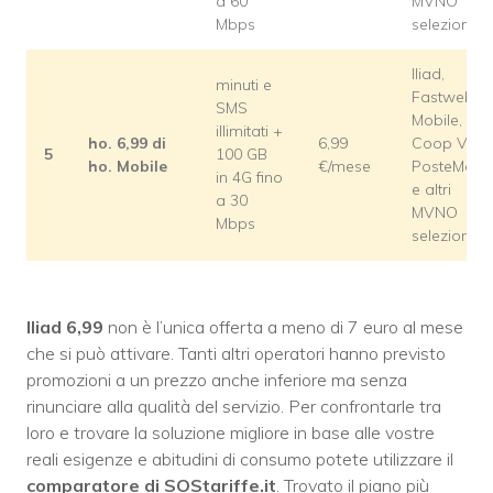
a 60
MVNO
Mbps
selezionati
Iliad,
minuti e
Fastweb
SMS
Mobile,
illimitati +
ho. 6,99 di
6,99
Coop Voce
5
100 GB
ho. Mobile
€/mese
PosteMobil
in 4G fino
e altri
a 30
MVNO
Mbps
selezionati
Iliad 6,99
non è l’unica offerta a meno di 7 euro al mese
che si può attivare. Tanti altri operatori hanno previsto
promozioni a un prezzo anche inferiore ma senza
rinunciare alla qualità del servizio. Per confrontarle tra
loro e trovare la soluzione migliore in base alle vostre
reali esigenze e abitudini di consumo potete utilizzare il
comparatore di SOStariffe.it
. Trovato il piano più