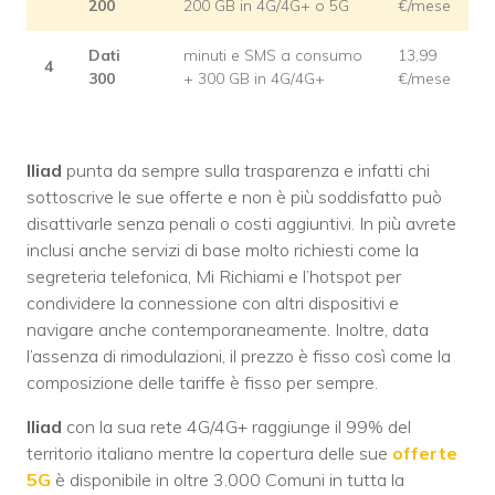
200
200 GB in 4G/4G+ o 5G
€/mese
Dati
minuti e SMS a consumo
13,99
4
300
+ 300 GB in 4G/4G+
€/mese
Iliad
punta da sempre sulla trasparenza e infatti chi
sottoscrive le sue offerte e non è più soddisfatto può
disattivarle senza penali o costi aggiuntivi. In più avrete
inclusi anche servizi di base molto richiesti come la
segreteria telefonica, Mi Richiami e l’hotspot per
condividere la connessione con altri dispositivi e
navigare anche contemporaneamente. Inoltre, data
l’assenza di rimodulazioni, il prezzo è fisso così come la
composizione delle tariffe è fisso per sempre.
Iliad
con la sua rete 4G/4G+ raggiunge il 99% del
territorio italiano mentre la copertura delle sue
offerte
5G
è disponibile in oltre 3.000 Comuni in tutta la