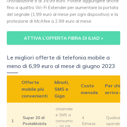
l’installazione è di 39,99 euro. Potete aggiungere anche
fino a quattro Wi-Fi Extender per aumentare la portata
del segnale (1,99 euro al mese per ogni dispositivo) e la
protezione di McAfee a 2,99 euro al mese.
ATTIVA L’OFFERTA FIBRA DI ILIAD
»
Le migliori offerte di telefonia mobile a
meno di 6,99 euro al mese di giugno 2023
Offerte
Minuti,
Costo
Per chi
mobile più
SMS e
mensile
arriva da
convenienti
Giga
chiamate
e SMS a
Super 20 di
4
Qualsiasi
1
consumo
PosteMobile
€/mese
operatore
+ 20 GB