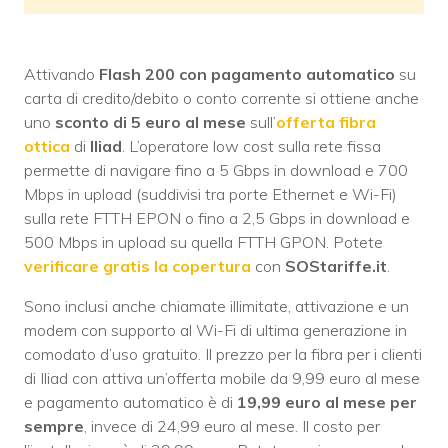
Attivando
Flash 200
con pagamento automatico
su
carta di credito/debito o conto corrente si ottiene anche
uno
sconto di 5 euro al mese
sull’
offerta fibra
ottica
di
Iliad
. L’operatore low cost sulla rete fissa
permette di navigare fino a 5 Gbps in download e 700
Mbps in upload (suddivisi tra porte Ethernet e Wi-Fi)
sulla rete FTTH EPON o fino a 2,5 Gbps in download e
500 Mbps in upload su quella FTTH GPON. Potete
verificare gratis la copertura
con
SOStariffe.it
.
Sono inclusi anche chiamate illimitate, attivazione e un
modem con supporto al Wi-Fi di ultima generazione in
comodato d’uso gratuito. Il prezzo per la fibra per i clienti
di Iliad con attiva un’offerta mobile da 9,99 euro al mese
e pagamento automatico è di
19,99 euro al mese per
sempre
, invece di 24,99 euro al mese. Il costo per