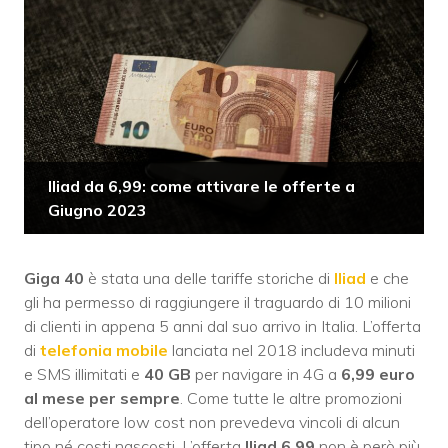
Iliad da 6,99: come attivare le offerte a
Giugno 2023
Giga 40
è stata una delle tariffe storiche di
Iliad
e che
gli ha permesso di raggiungere il traguardo di 10 milioni
di clienti in appena 5 anni dal suo arrivo in Italia. L’offerta
di
telefonia mobile
lanciata nel 2018 includeva minuti
e SMS illimitati e
40 GB
per navigare in 4G a
6,99 euro
al mese per sempre
. Come tutte le altre promozioni
dell’operatore low cost non prevedeva vincoli di alcun
tipo né costi nascosti. L’offerta
Iliad 6,99
non è però più