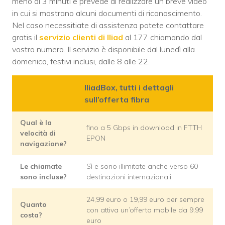
meno di 3 minuti e prevede di realizzare un breve video
in cui si mostrano alcuni documenti di riconoscimento.
Nel caso necessitiate di assistenza potete contattare
gratis il
servizio clienti di Iliad
al 177 chiamando dal
vostro numero. Il servizio è disponibile dal lunedì alla
domenica, festivi inclusi, dalle 8 alle 22.
IliadBox, tutti i dettagli
sull’offerta fibra
Qual è la
fino a 5 Gbps in download in FTTH
velocità di
EPON
navigazione?
Le chiamate
Sì e sono illimitate anche verso 60
sono incluse?
destinazioni internazionali
24,99 euro o 19,99 euro per sempre
Quanto
con attiva un’offerta mobile da 9,99
costa?
euro