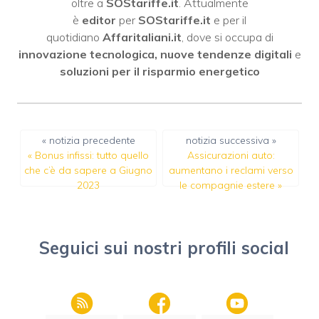
oltre a
SOStariffe.it
. Attualmente
è
editor
per
SOStariffe.it
e per il
quotidiano
Affaritaliani.it
, dove si occupa di
innovazione tecnologica, nuove tendenze digitali
e
soluzioni per il risparmio energetico
« notizia precedente
notizia successiva »
«
Bonus infissi: tutto quello
Assicurazioni auto:
che c’è da sapere a Giugno
aumentano i reclami verso
2023
le compagnie estere
»
Seguici sui nostri profili social