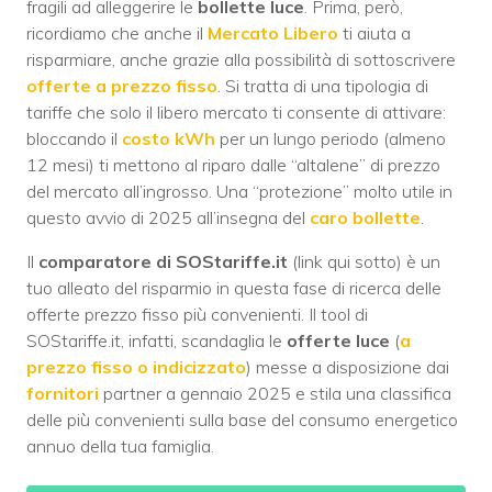
fragili ad alleggerire le
bollette luce
. Prima, però,
ricordiamo che anche il
Mercato Libero
ti aiuta a
risparmiare, anche grazie alla possibilità di sottoscrivere
offerte a prezzo fisso
. Si tratta di una tipologia di
tariffe che solo il libero mercato ti consente di attivare:
bloccando il
costo kWh
per un lungo periodo (almeno
12 mesi) ti mettono al riparo dalle “altalene” di prezzo
del mercato all’ingrosso. Una “protezione” molto utile in
questo avvio di 2025 all’insegna del
caro bollette
.
Il
comparatore di SOStariffe.it
(link qui sotto) è un
tuo alleato del risparmio in questa fase di ricerca delle
offerte prezzo fisso più convenienti. Il tool di
SOStariffe.it, infatti, scandaglia le
offerte luce
(
a
prezzo fisso o indicizzato
) messe a disposizione dai
fornitori
partner a gennaio 2025 e stila una classifica
delle più convenienti sulla base del consumo energetico
annuo della tua famiglia.