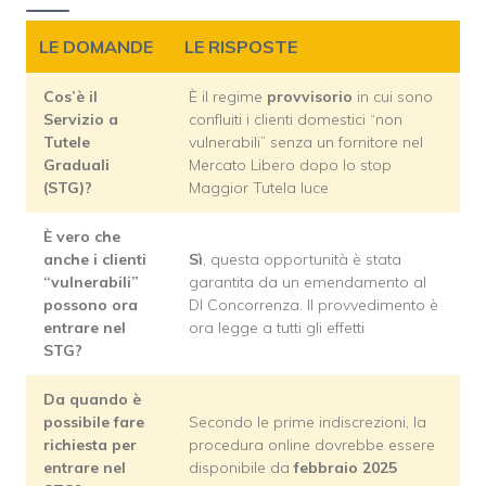
LE DOMANDE
LE RISPOSTE
Cos’è il
È il regime
provvisorio
in cui sono
Servizio a
confluiti i clienti domestici “non
Tutele
vulnerabili” senza un fornitore nel
Graduali
Mercato Libero dopo lo stop
(STG)?
Maggior Tutela luce
È vero che
anche i clienti
Sì
, questa opportunità è stata
“vulnerabili”
garantita da un emendamento al
possono ora
Dl Concorrenza. Il provvedimento è
entrare nel
ora legge a tutti gli effetti
STG?
Da quando è
possibile fare
Secondo le prime indiscrezioni, la
richiesta per
procedura online dovrebbe essere
entrare nel
disponibile da
febbraio 2025