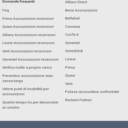
Domande frequenti
Allianz Direct
Bene Assicurazioni
Faq
BeRebel
Prima Assicurazioni recensioni
Connexa
Quixa Assicurazioni recensioni
ConTe.it
Allianz Assicurazioni recensioni
Genertel
Linear Assicurazioni recensioni
Genialclick
Verti Assicurazioni recensioni
Linear
Genertel Assicurazioni recensioni
Prima
Verifica multe a proprio carico
Quixa
Preventivo assicurazione auto
senza targa
Verti
Valore punti di invalidità per
Polizze assicurative confrontate
assicurazioni
Reclami Partner
Quanto tempo ho per denunciare
un sinistro