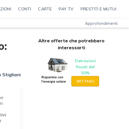
ZIONI
CONTI
CARTE
PAY TV
PRESTITI E MUTUI
Approfondimenti
Altre offerte che potrebbero
o:
interessarti
Detrazioni
fiscali del
50%
 Stigliani
Risparmia con
DETTAGLI
l'energia solare
me
in
ivi
a