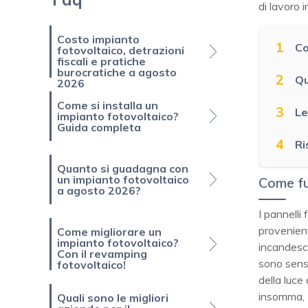
di lavoro i
Costo impianto
1
Co
fotovoltaico, detrazioni
fiscali e pratiche
burocratiche a agosto
2
Qu
2026
Come si installa un
3
Le
impianto fotovoltaico?
Guida completa
4
Ri
Quanto si guadagna con
un impianto fotovoltaico
Come fu
a agosto 2026?
I pannelli
provenien
Come migliorare un
impianto fotovoltaico?
incandesce
Con il revamping
sono sensi
fotovoltaico!
della luce 
insomma,
Quali sono le migliori