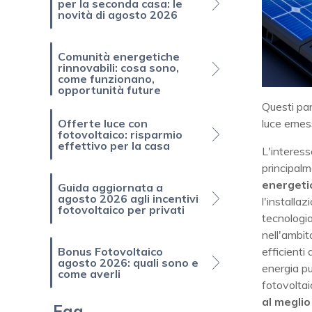
per la seconda casa: le
novità di agosto 2026
Comunità energetiche
rinnovabili: cosa sono,
come funzionano,
opportunità future
Questi pan
Offerte luce con
luce emessa
fotovoltaico: risparmio
effettivo per la casa
L'interess
principalm
energeti
Guida aggiornata a
agosto 2026 agli incentivi
l'installaz
fotovoltaico per privati
tecnologia
nell'ambito
Bonus Fotovoltaico
efficienti
agosto 2026: quali sono e
energia pu
come averli
fotovolta
al meglio
Faq