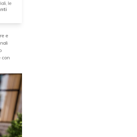
li, le
nti
re e
nali
o
e con