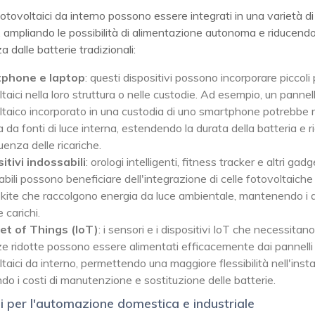
 fotovoltaici da interno possono essere integrati in una varietà di 
i, ampliando le possibilità di alimentazione autonoma e riducendo
 dalle batterie tradizionali:
phone e laptop
: questi dispositivi possono incorporare piccoli 
taici nella loro struttura o nelle custodie. Ad esempio, un pannel
ltaico incorporato in una custodia di uno smartphone potrebbe 
a da fonti di luce interna, estendendo la durata della batteria e 
uenza delle ricariche.
itivi indossabili
: orologi intelligenti, fitness tracker e altri gadg
bili possono beneficiare dell'integrazione di celle fotovoltaiche
kite che raccolgono energia da luce ambientale, mantenendo i di
 carichi.
et of Things (IoT)
: i sensori e i dispositivi IoT che necessitano
e ridotte possono essere alimentati efficacemente dai pannelli
taici da interno, permettendo una maggiore flessibilità nell'inst
ndo i costi di manutenzione e sostituzione delle batterie.
 per l'automazione domestica e industriale