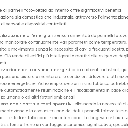
 di pannelli fotovoltaici da interno offre significativi benefici
azione sia domestica che industriale, attraverso l'alimentazion
i sensori e dispositivi controllati:
ilizzazione all'energia
: i sensori alimentati da pannelli fotovol
o monitorare continuamente vari parametri come temperatura, 
sità e movimento senza la necessità di cavi o frequenti sostituzi
e. Ciò rende gli edifici più intelligenti e reattivi alle esigenze degli
nti.
izzazione del consumo energetico
: in ambienti industriali, qu
i possono aiutare a monitorare le condizioni di lavoro e ottimizz
risorse energetiche. Ad esempio, sensori in una fabbrica potrebb
re automaticamente l'illuminazione e il riscaldamento in base all
za umana o ad altri fattori ambientali.
nzione ridotta e costi operativi
: eliminando la necessità di
limentazione e la comunicazione dei dati, i pannelli fotovoltaici 
o i costi di installazione e manutenzione. La longevità e l'autos
sti sistemi offrono un vantaggio economico significativo, specia