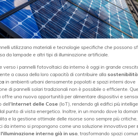
nelli utilizzano materiali e tecnologie specifiche che possono sf
 da lampade e altri tipi di illuminazione artificiale.
e verso i pannelli fotovoltaici da interno è oggi in grande crescit
ente a causa della loro capacità di contribuire alla
sostenibilità
ca
in ambienti urbani densamente popolati e spazi interni dove
ione di pannelli solari tradizionali non è possibile o efficiente. Qu
 offre una nuova opportunità per alimentare dispositivi e sensor
 dell'
Internet delle Cose
(IoT), rendendo gli edifici più intellige
 dal punto di vista energetico. Inoltre, in un mondo dove la doma
lita e la gestione ottimale delle risorse sono sempre più critiche, 
ici da interno si propongono come una soluzione innovativa per
 l'illuminazione interna già in uso
, trasformando spazi comuni