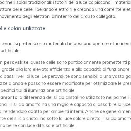
pannelli solari tradizionali: i fotoni della luce colpiscono il materia
tore delle celle, liberando elettroni e creando una corrente elet
movimento degli elettroni all'interno del circuito collegato.
elle solari utilizzate
interno, si preferiscono materiali che possono operare efficace
artificiale:
in perovskite
: queste celle sono particolarmente promettenti pe
 grazie alla loro elevata efficienza e alla capacità di funzionar
 bassi livelli di luce. Le perovskite sono sensibili a una vasta 
zze d'onda e possono essere modificate per ottimizzare le pres
pecifici tipi di illuminazione artificiale.
o amorfo
: a differenza del silicio cristallino utilizzato nei pannelli 
onali, il silicio amorfo ha una migliore capacità di assorbire la lu
a, rendendolo adatto per ambienti interni. Anche se generalme
nte del silicio cristallino sotto la luce solare diretta, il silicio amorf
a bene con luce diffusa e artificiale.