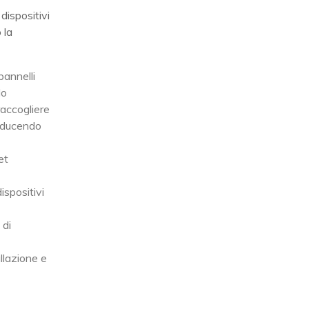
dispositivi
 la
pannelli
lo
raccogliere
riducendo
et
spositivi
 di
allazione e