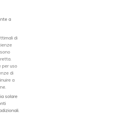
ente a
timali di
icienze
 sono
iretta.
e per uso
enze di
inuire a
one.
ia solare
nti
dizionali.