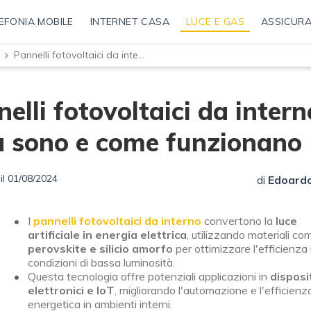
EFONIA MOBILE
INTERNET CASA
LUCE E GAS
ASSICURA
Pannelli fotovoltaici da interno: cosa sono e come funzionano
elli fotovoltaici da intern
a sono e come funzionano
il 01/08/2024
di
Edoardo
I
pannelli fotovoltaici da interno
convertono la
luce
artificiale in energia elettrica
, utilizzando materiali co
perovskite e silicio amorfo
per ottimizzare l'efficienza 
condizioni di bassa luminosità.
Questa tecnologia offre potenziali applicazioni in
disposit
elettronici e IoT
, migliorando l'automazione e l'efficienz
energetica in ambienti interni.