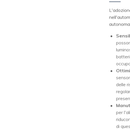
L'adozione
nell'autom
autonoma d
Sensib
posson
lumino
batteri
occupa
Ottim
sensor
delle 
regola
presen
Manute
per l'a
riducon
di que