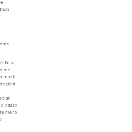
le
trica
mente
r l'uso
e bene
gamma di
tazioni
solari
ce a bassa
nte meno
o