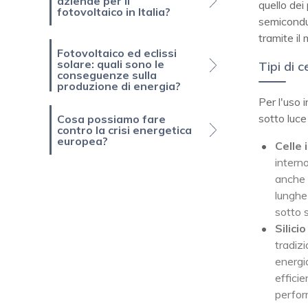
aziende per il
quello dei 
fotovoltaico in Italia?
semicondut
tramite il 
Fotovoltaico ed eclissi
solare: quali sono le
Tipi di c
conseguenze sulla
produzione di energia?
Per l'uso 
sotto luce 
Cosa possiamo fare
contro la crisi energetica
europea?
Celle 
interno
anche a
lunghe
sotto s
Silici
tradizi
energi
efficie
perform