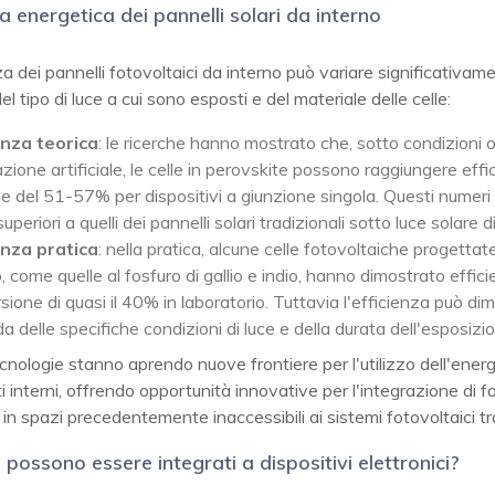
za energetica dei pannelli solari da interno
za dei pannelli fotovoltaici da interno può variare significativam
l tipo di luce a cui sono esposti e del materiale delle celle:
enza teorica
: le ricerche hanno mostrato che, sotto condizioni ot
azione artificiale, le celle in perovskite possono raggiungere eff
he del 51-57% per dispositivi a giunzione singola. Questi numeri
uperiori a quelli dei pannelli solari tradizionali sotto luce solare d
enza pratica
: nella pratica, alcune celle fotovoltaiche progettat
, come quelle al fosfuro di gallio e indio, hanno dimostrato effici
ione di quasi il 40% in laboratorio. Tuttavia l'efficienza può dim
 delle specifiche condizioni di luce e della durata dell'esposizi
nologie stanno aprendo nuove frontiere per l'utilizzo dell'energ
i interni, offrendo opportunità innovative per l'integrazione di fo
i in spazi precedentemente inaccessibili ai sistemi fotovoltaici tra
i possono essere integrati a dispositivi elettronici?