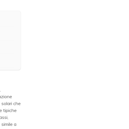
,
azione
 solari che
e tipiche
assi,
è simile a