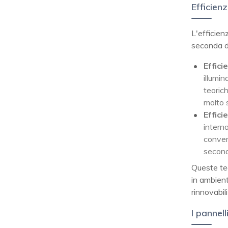
Efficien
L'efficien
seconda de
Effici
illumin
teoric
molto s
Effici
interno
convers
seconda
Queste tec
in ambient
rinnovabil
I pannell