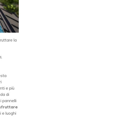
ruttare la
a,
esta
i
nti e più
nda di
i pannelli
sfruttare
 e luoghi