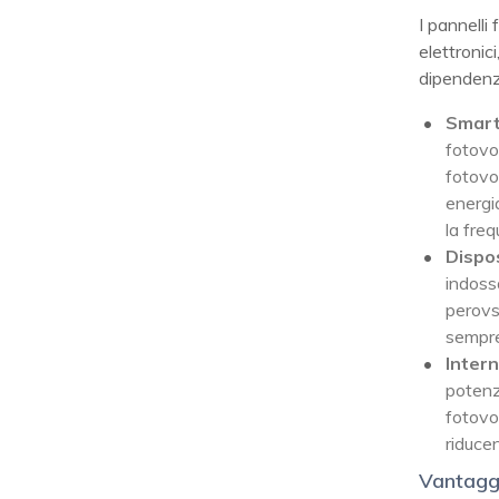
I pannelli
elettronic
dipendenza
Smart
fotovol
fotovo
energi
la freq
Dispos
indossa
perovs
sempre
Intern
potenz
fotovol
riduce
Vantaggi