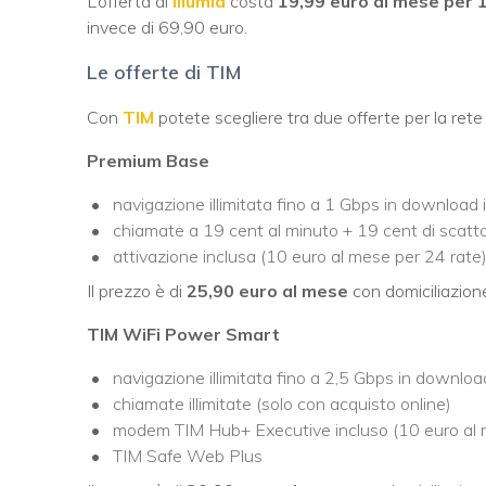
L’offerta di
Illumia
costa
19,99 euro al mese per 
invece di 69,90 euro.
Le offerte di TIM
Con
TIM
potete scegliere tra due offerte per la rete 
Premium Base
navigazione illimitata fino a 1 Gbps in download
chiamate a 19 cent al minuto + 19 cent di scatto 
attivazione inclusa (10 euro al mese per 24 rate
Il prezzo è di
25,90 euro al mese
con domiciliazione
TIM WiFi Power Smart
navigazione illimitata fino a 2,5 Gbps in downloa
chiamate illimitate (solo con acquisto online)
modem TIM Hub+ Executive incluso (10 euro al 
TIM Safe Web Plus