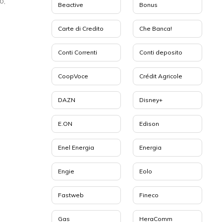
o,
Beactive
Bonus
Carte di Credito
Che Banca!
Conti Correnti
Conti deposito
CoopVoce
Crédit Agricole
DAZN
Disney+
E.ON
Edison
Enel Energia
Energia
Engie
Eolo
Fastweb
Fineco
Gas
HeraComm