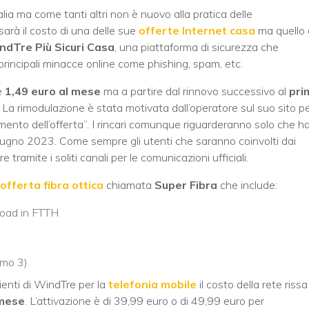
Italia ma come tanti altri non è nuovo alla pratica delle
arà il costo di una delle sue
offerte Internet casa
ma quello 
ndTre Più Sicuri Casa
, una piattaforma di sicurezza che
principali minacce online come phishing, spam, etc.
e
1,49 euro al mese
ma a partire dal rinnovo successivo al
pri
. La rimodulazione è stata motivata dall’operatore sul suo sito p
ento dell’offerta”. I rincari comunque riguarderanno solo che h
giugno 2023. Come sempre gli utenti che saranno coinvolti dai
tramite i soliti canali per le comunicazioni ufficiali.
offerta fibra ottica
chiamata
Super Fibra
che include:
load in FTTH
simo 3)
ienti di WindTre per la
telefonia mobile
il costo della rete rissa
 mese
. L’attivazione è di 39,99 euro o di 49,99 euro per