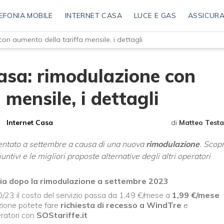
EFONIA MOBILE
INTERNET CASA
LUCE E GAS
ASSICURA
on aumento della tariffa mensile, i dettagli
asa: rimodulazione con
 mensile, i dettagli
Internet Casa
di
Matteo Testa
ntato a settembre a causa di una nuova
rimodulazione
. Scopr
ntivi e le migliori proposte alternative degli altri operatori
ia dopo la rimodulazione a settembre 2023
0/23 il costo del servizio passa da 1,49 €/mese a
1,99 €/mese
zione potete fare
richiesta di recesso a WindTre
e
eratori con
SOStariffe.it