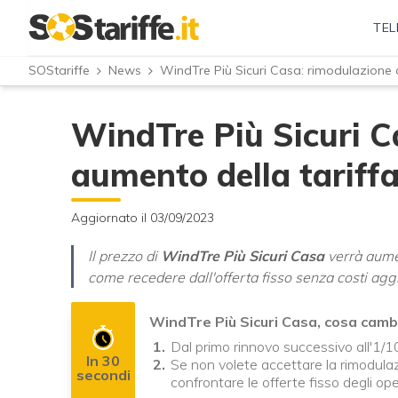
TEL
SOStariffe
News
WindTre Più Sicuri Casa: rimodulazione c
WindTre Più Sicuri C
aumento della tariffa
Aggiornato il 03/09/2023
Il prezzo di
WindTre Più Sicuri Casa
verrà aume
come recedere dall'offerta fisso senza costi aggiu
WindTre Più Sicuri Casa, cosa camb
Dal primo rinnovo successivo all'1/1
In 30
Se non volete accettare la rimodula
secondi
confrontare le offerte fisso degli op