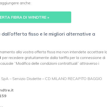
e aggiungere anche:
FERTA FIBRA DI WINDTRE
»
all’offerta fisso e le migliori alternative a
namento alla vostra offerta fissa ma non intendete accettare l
3
per recedere gratuitamente dalla tariffa per la connessione di
sale “Modifica delle condizioni contrattuali” attraverso i
 Tre SpA – Servizio Disdette – CD MILANO RECAPITO BAGGIO
ndtre.it
 159