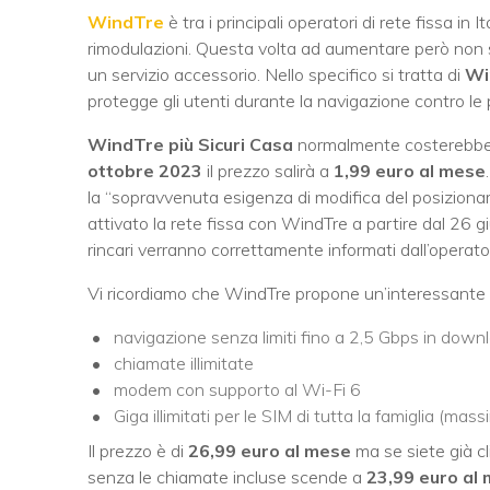
WindTre
è tra i principali operatori di rete fissa in 
rimodulazioni. Questa volta ad aumentare però non s
un servizio accessorio. Nello specifico si tratta di
Wi
protegge gli utenti durante la navigazione contro le 
WindTre più Sicuri Casa
normalmente costerebb
ottobre 2023
il prezzo salirà a
1,99 euro al mese
la “sopravvenuta esigenza di modifica del posizionam
attivato la rete fissa con WindTre a partire dal 26 
rincari verranno correttamente informati dall’operatore 
Vi ricordiamo che WindTre propone un’interessante
navigazione senza limiti fino a 2,5 Gbps in down
chiamate illimitate
modem con supporto al Wi-Fi 6
Giga illimitati per le SIM di tutta la famiglia (mas
Il prezzo è di
26,99 euro al mese
ma se siete già cl
senza le chiamate incluse scende a
23,99 euro al