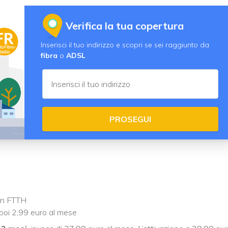
Verifica la tua copertura
Inserisci il tuo indirizzo e scopri se sei raggiunto da
fibra
o
ADSL
PROSEGUI
 in FTTH
poi 2,99 euro al mese