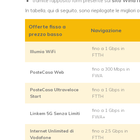
tramite l’apposito form presente sul
sito WindT
In tabella, qui di seguito, sono riepilogate le miglior
Offerte fisso a
Navigazione
prezzo basso
fino a 1 Gbps in
Illumia WiFi
FTTH
fino a 300 Mbps in
PosteCasa Web
FWA
PosteCasa Ultraveloce
fino a 1 Gbps in
Start
FTTH
fino a 1 Gbps in
Linkem 5G Senza Limiti
FWA+
Internet Unlimited di
fino a 2,5 Gbps in
Vodafone
FTTH