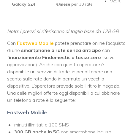
929 €
Galaxy S24
€/mese
per 30 rate
Nota: i prezzi si riferiscono al taglio base da 128 GB
Con
Fastweb Mobile
potete prenotare online l’acquisto
di uno
smartphone a rate senza anticipo
con
finanziamento Findomestic a tasso zero
(salvo
approvazione). Anche con questo operatore è
disponibile un servizio di trade-in per ottenere uno
sconto sulle rate dando in permuta un vecchio
dispositivo. L’operatore prevede solo il ritiro in negozio.
Una delle migliori offerte oggi disponibili a cui abbinare
un telefono a rate è la seguente:
Fastweb Mobile
minuti illimitati e 100 SMS
300 GB anche in 5G
con smartphone incluso