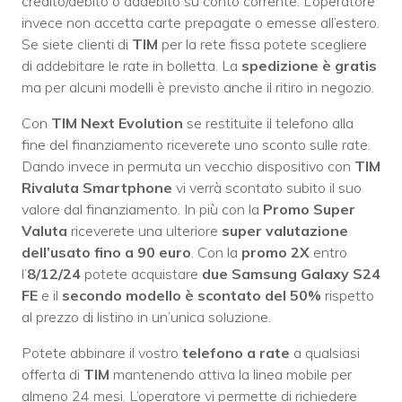
credito/debito o addebito su conto corrente. L’operatore
invece non accetta carte prepagate o emesse all’estero.
Se siete clienti di
TIM
per la rete fissa potete scegliere
di addebitare le rate in bolletta. La
spedizione è gratis
ma per alcuni modelli è previsto anche il ritiro in negozio.
Con
TIM Next Evolution
se restituite il telefono alla
fine del finanziamento riceverete uno sconto sulle rate.
Dando invece in permuta un vecchio dispositivo con
TIM
Rivaluta Smartphone
vi verrà scontato subito il suo
valore dal finanziamento. In più con la
Promo Super
Valuta
riceverete una ulteriore
super valutazione
dell’usato fino a 90 euro
. Con la
promo 2X
entro
l’
8/12/24
potete acquistare
due Samsung Galaxy S24
FE
e il
secondo modello è scontato del 50%
rispetto
al prezzo di listino in un’unica soluzione.
Potete abbinare il vostro
telefono a rate
a qualsiasi
offerta di
TIM
mantenendo attiva la linea mobile per
almeno 24 mesi. L’operatore vi permette di richiedere