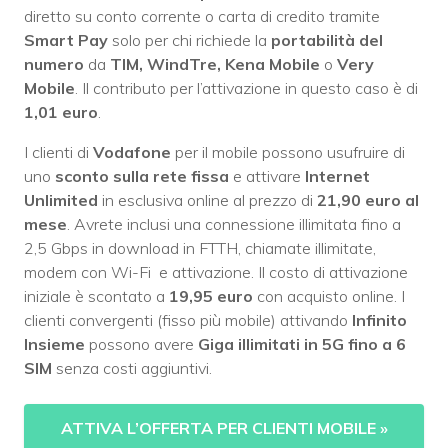
diretto su conto corrente o carta di credito tramite
Smart Pay
solo per chi richiede la
portabilità del
numero
da
TIM, WindTre, Kena Mobile
o
Very
Mobile
. Il contributo per l’attivazione in questo caso è di
1,01 euro
.
I clienti di
Vodafone
per il mobile possono usufruire di
uno
sconto sulla rete fissa
e attivare
Internet
Unlimited
in esclusiva online al prezzo di
21,90 euro al
mese
. Avrete inclusi una connessione illimitata fino a
2,5 Gbps in download in FTTH, chiamate illimitate,
modem con Wi-Fi e attivazione. Il costo di attivazione
iniziale è scontato a
19,95 euro
con acquisto online. I
clienti convergenti (fisso più mobile) attivando
Infinito
Insieme
possono avere
Giga illimitati in 5G fino a 6
SIM
senza costi aggiuntivi.
ATTIVA L’OFFERTA PER CLIENTI MOBILE
»