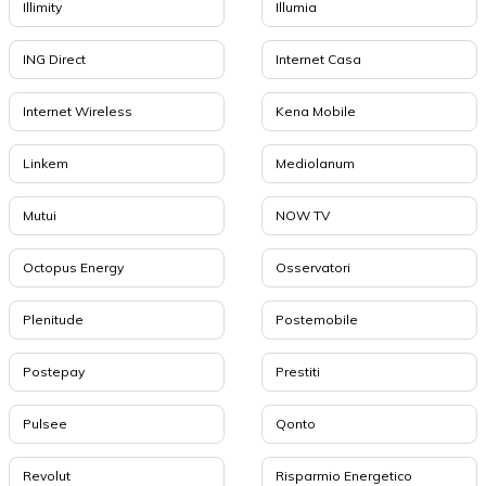
Illimity
Illumia
ING Direct
Internet Casa
Internet Wireless
Kena Mobile
Linkem
Mediolanum
Mutui
NOW TV
Octopus Energy
Osservatori
Plenitude
Postemobile
Postepay
Prestiti
Pulsee
Qonto
Revolut
Risparmio Energetico