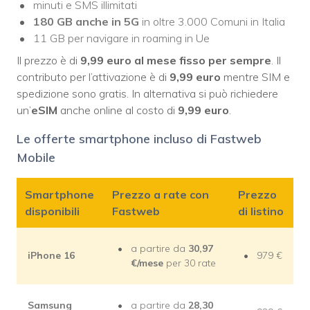
minuti e SMS illimitati
180 GB
anche
in 5G
in oltre 3.000 Comuni in Italia
11 GB per navigare in roaming in Ue
Il prezzo è di
9,99 euro al mese fisso
per sempre
. Il
contributo per l’attivazione è di
9,99 euro
mentre SIM e
spedizione sono gratis. In alternativa si può richiedere
un’
eSIM
anche online al costo di
9,99 euro
.
Le offerte smartphone incluso di Fastweb
Mobile
Smartphone
Prezzo a rate con
Prezzo
disponibili
Fastweb
di listino
a partire da
30,97
iPhone 16
979 €
€/mese
per 30 rate
Samsung
a partire da
28,30