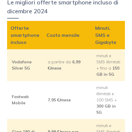
Le migliori offerte smartphone incluso di
dicembre 2024
Offerte
Minuti,
smartphone
Costo mensile
SMS e
incluso
Gigabyte
minuti e
Vodafone
a partire da
6,99
SMS illimitati
Silver 5G
€/mese
+ fino a
150
GB in 5G
minuti
illimitati e
Fastweb
7,95 €/mese
100 SMS +
Mobile
300 GB in
5G
minuti e
Giga 180 di
9,99 €/mese per
SMS illimitati