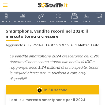
MOBILE
INTERNET CASA
LUCE E GAS
ASSICURAZIONI
CONTI
CARTE
TV
Smartphone, vendite record nel 2024: il
mercato torna a crescere
Aggiornato il 06/12/2024
Telefonia Mobile
di
Matteo Testa
Le
vendite smartphone 2024
cresceranno del
6,2%
rispetto all'anno scorso stando alle analisi di
IDC
e
raggiungeranno
1,24 miliardi
di unità spedite. Scopri
le migliori offerte per un
telefono a rate
oggi
disponibili
In 30 secondi
I dati sul mercato smartphone per il 2024