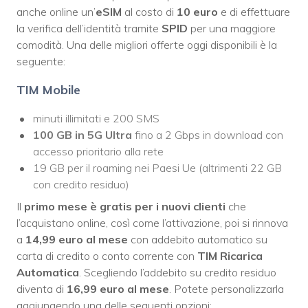
anche online un’
eSIM
al costo di
10 euro
e di effettuare
la verifica dell’identità tramite
SPID
per una maggiore
comodità. Una delle migliori offerte oggi disponibili è la
seguente:
TIM Mobile
minuti illimitati e 200 SMS
100 GB in 5G Ultra
fino a 2 Gbps in download con
accesso prioritario alla rete
19 GB per il roaming nei Paesi Ue (altrimenti 22 GB
con credito residuo)
Il
primo mese è gratis per i nuovi clienti
che
l’acquistano online, così come l’attivazione, poi si rinnova
a
14,99 euro al mese
con addebito automatico su
carta di credito o conto corrente con
TIM Ricarica
Automatica
. Scegliendo l’addebito su credito residuo
diventa di
16,99 euro al mese
. Potete personalizzarla
aggiungendo una delle seguenti opzioni: