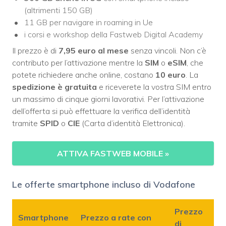
(altrimenti 150 GB)
11 GB per navigare in roaming in Ue
i corsi e workshop della Fastweb Digital Academy
Il prezzo è di
7,95 euro al mese
senza vincoli. Non c’è
contributo per l’attivazione mentre la
SIM
o
eSIM
, che
potete richiedere anche online, costano
10 euro
. La
spedizione è gratuita
e riceverete la vostra SIM entro
un massimo di cinque giorni lavorativi. Per l’attivazione
dell’offerta si può effettuare la verifica dell’identità
tramite
SPID
o
CIE
(Carta d’identità Elettronica).
ATTIVA FASTWEB MOBILE
»
Le offerte smartphone incluso di Vodafone
Prezzo
Smartphone
Prezzo a rate con
di