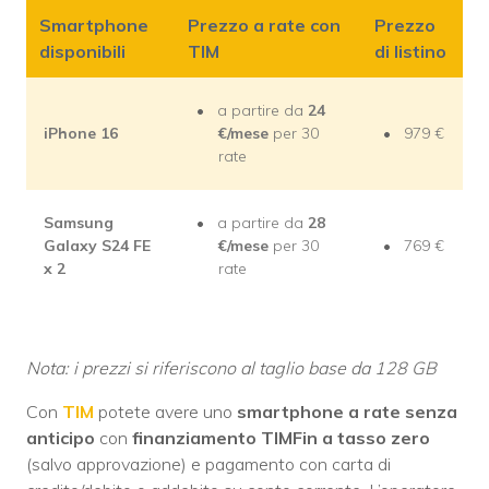
Smartphone
Prezzo a rate con
Prezzo
disponibili
TIM
di listino
a partire da
24
iPhone 16
€/mese
per 30
979 €
rate
Samsung
a partire da
28
Galaxy S24 FE
€/mese
per 30
769 €
x 2
rate
Nota: i prezzi si riferiscono al taglio base da 128 GB
Con
TIM
potete avere uno
smartphone a rate senza
anticipo
con
finanziamento TIMFin a tasso zero
(salvo approvazione) e pagamento con carta di