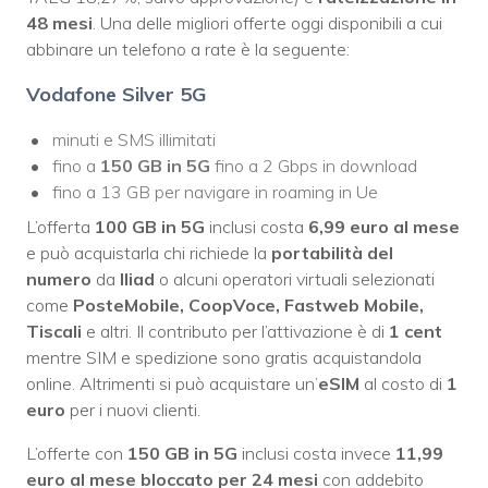
48 mesi
. Una delle migliori offerte oggi disponibili a cui
abbinare un telefono a rate è la seguente:
Vodafone Silver 5G
minuti e SMS illimitati
fino a
150 GB in 5G
fino a 2 Gbps in download
fino a 13 GB per navigare in roaming in Ue
L’offerta
100 GB in 5G
inclusi costa
6,99 euro al mese
e può acquistarla chi richiede la
portabilità del
numero
da
Iliad
o alcuni operatori virtuali selezionati
come
PosteMobile, CoopVoce, Fastweb Mobile,
Tiscali
e altri. Il contributo per l’attivazione è di
1 cent
mentre SIM e spedizione sono gratis acquistandola
online. Altrimenti si può acquistare un’
eSIM
al costo di
1
euro
per i nuovi clienti.
L’offerte con
150 GB in 5G
inclusi costa invece
11,99
euro al mese bloccato per 24 mesi
con addebito