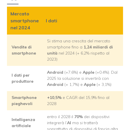
Mercato
smartphone
I dati
nel 2024
Si stima una crescita del mercato
Vendite di
smartphone fino a
1,24 miliardi di
smartphone
unità
nel 2024 (+ 6,2% rispetto al
2023)
Android
(+7,6%) e
Apple
(+0.4%). Dal
I dati per
2025 la soluzione si invertirà con
produttore
Android
(+ 1,7%) e
Apple
(+ 3,1%)
Smartphone
+10,5%
e CAGR del 15,9% fino al
pieghevoli
2028
entro il 2028 il
70%
dei dispositivi
Intelligenza
integrerà l’
AI
ma si tratterà
artificiale
soprattutto di dispositivi di fascia alta