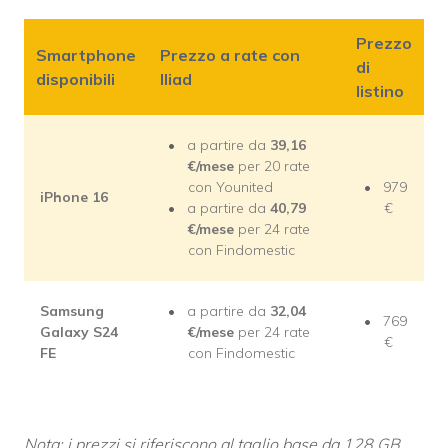
Prezzo
Smartphone
Prezzo a rate con
di
disponibili
Iliad
listino
a partire da
39,16
€/mese
per 20 rate
con Younited
979
iPhone 16
a partire da
40,79
€
€/mese
per 24 rate
con Findomestic
Samsung
a partire da
32,04
769
Galaxy S24
€/mese
per 24 rate
€
FE
con Findomestic
Nota: i prezzi si riferiscono al taglio base da 128 GB