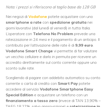
Nota: i prezzi si riferiscono al taglio base da 128 GB
Nei negozi di
Vodafone
potete acquistare con uno
smartphone a rate
con
spedizione gratuita
nei
giorni lavorativi (dal lunedì al venerdì) in tutta Italia.
L’operatore con
Telefono No Problem
prevede una
rateizzazione in 24 mesi e il pagamento di un anticipo. Il
contributo per l’attivazione delle rate è di
9,99 euro
.
Vodafone Smart Change
vi permette di far valutare
un vecchio cellulare e darlo in permuta per ricevere un
accredito direttamente sul conto corrente oppure uno
sconto sulle rate.
Scegliendo di pagare con addebito automatico su conto
corrente o carta di credito con
Smart Pay
potete
accedere al servizio
Vodafone Smartphone Easy
Special Edition
e acquistare un telefono con un
finanziamento a tasso zero
(invece di TAN 13,90% –
TAEG 18,27%, salvo approvazione) e
rateizzazione in