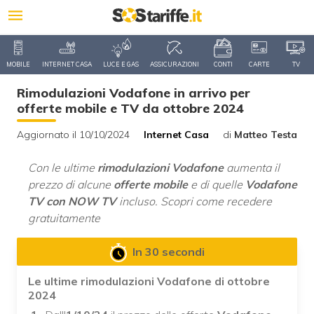
MOBILE
INTERNET CASA
LUCE E GAS
ASSICURAZIONI
CONTI
CARTE
TV
Rimodulazioni Vodafone in arrivo per
offerte mobile e TV da ottobre 2024
Aggiornato il 10/10/2024
Internet Casa
di
Matteo Testa
Con le ultime
rimodulazioni Vodafone
aumenta il
prezzo di alcune
offerte mobile
e di quelle
Vodafone
TV con NOW TV
incluso. Scopri come recedere
gratuitamente
In 30 secondi
Le ultime rimodulazioni Vodafone di ottobre
2024