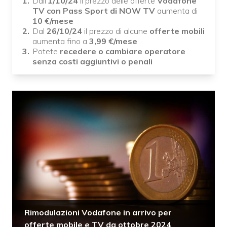
Dall'
1/10/24
il prezzo delle offerte
Vodafone
TV con Pass Sport di NOW TV
aumenta di
10
€/mese
Dal
26/10/24
il prezzo di alcune
offerte mobili
aumenta fino a
3,99
€/mese
Potete
recedere o cambiare operatore
senza costi aggiuntivi o penali
Rimodulazioni Vodafone in arrivo per
offerte mobile e TV da ottobre 2024