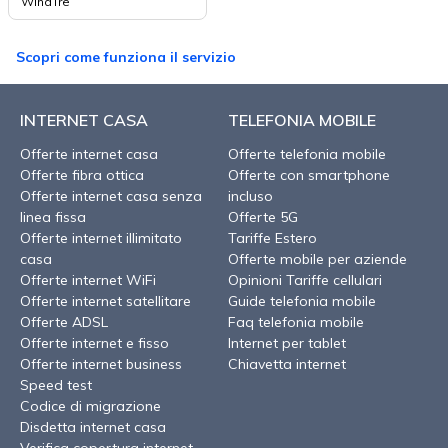
WindTre
Scopri come funziona il servizio
INTERNET CASA
TELEFONIA MOBILE
Offerte internet casa
Offerte telefonia mobile
Offerte fibra ottica
Offerte con smartphone
Offerte internet casa senza
incluso
linea fissa
Offerte 5G
Offerte internet illimitato
Tariffe Estero
casa
Offerte mobile per aziende
Offerte internet WiFi
Opinioni Tariffe cellulari
Offerte internet satellitare
Guide telefonia mobile
Offerte ADSL
Faq telefonia mobile
Offerte internet e fisso
Internet per tablet
Offerte internet business
Chiavetta internet
Speed test
Codice di migrazione
Disdetta internet casa
Verifica copertura internet