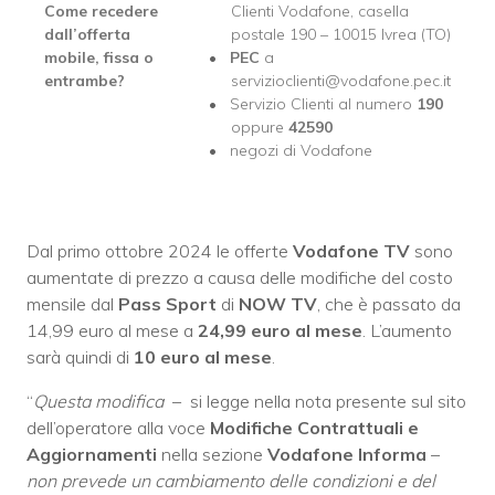
Come recedere
Clienti Vodafone, casella
dall’offerta
postale 190 – 10015 Ivrea (TO)
mobile, fissa o
PEC
a
entrambe?
servizioclienti@vodafone.pec.it
Servizio Clienti al numero
190
oppure
42590
negozi di Vodafone
Dal primo ottobre 2024 le offerte
Vodafone TV
sono
aumentate di prezzo a causa delle modifiche del costo
mensile dal
Pass Sport
di
NOW TV
, che è passato da
14,99 euro al mese a
24,99 euro al mese
. L’aumento
sarà quindi di
10 euro al mese
.
“
Questa modifica
– si legge nella nota presente sul sito
dell’operatore alla voce
Modifiche Contrattuali e
Aggiornamenti
nella sezione
Vodafone Informa
–
non prevede un cambiamento delle condizioni e del