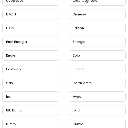
CoopVoce
Crédit Agricole
DAZN
Disney+
E.ON
Edison
Enel Energia
Energia
Engie
Eolo
Fastweb
Fineco
Gas
HeraComm
ho.
Hype
IBL Banca
Iliad
Illimity
Illumia