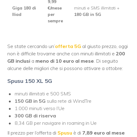
9,99
Giga 180 di
€/mese
minuti e SMS illimitati +
Iliad
per
180 GB in 5G
sempre
Se state cercando un’
offerta 5G
al giusto prezzo, oggi
non è difficile trovarne anche con minuti illimitati e
200
GB inclusi
a
meno di 10 euro al mese
. Di seguito
alcune delle migliori che si possono attivare a ottobre:
Spusu 150 XL 5G
minuti illimitati e 500 SMS
150 GB
in 5G
sulla rete di WindTre
1.000 minuti verso l’Ue
300 GB di riserva
8,34 GB per navigare in roaming in Ue
Il prezzo per l’offerta di
Spusu
è di
7,89 euro al mese