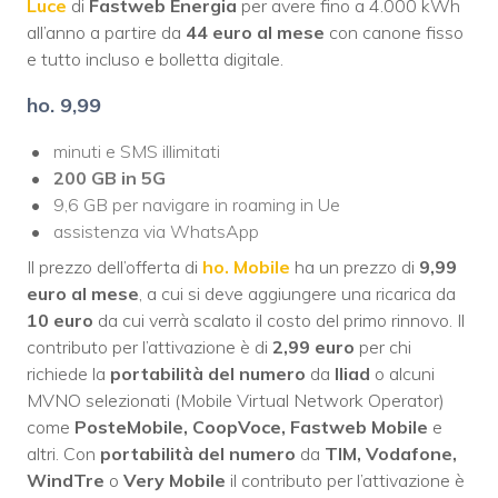
Luce
di
Fastweb Energia
per avere fino a 4.000 kWh
all’anno a partire da
44 euro al mese
con canone fisso
e tutto incluso e bolletta digitale.
ho. 9,99
minuti e SMS illimitati
200 GB in 5G
9,6 GB per navigare in roaming in Ue
assistenza via WhatsApp
Il prezzo dell’offerta di
ho. Mobile
ha un prezzo di
9,99
euro al mese
, a cui si deve aggiungere una ricarica da
10 euro
da cui verrà scalato il costo del primo rinnovo. Il
contributo per l’attivazione è di
2,99 euro
per chi
richiede la
portabilità del numero
da
Iliad
o alcuni
MVNO selezionati (Mobile Virtual Network Operator)
come
PosteMobile, CoopVoce, Fastweb Mobile
e
altri. Con
portabilità del numero
da
TIM, Vodafone,
WindTre
o
Very Mobile
il contributo per l’attivazione è