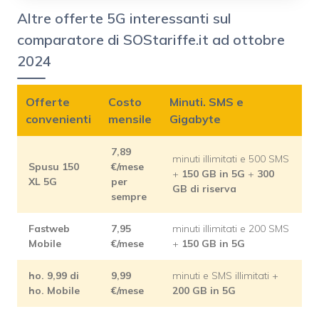
Altre offerte 5G interessanti sul
comparatore di SOStariffe.it ad ottobre
2024
Offerte
Costo
Minuti. SMS e
convenienti
mensile
Gigabyte
7,89
minuti illimitati e 500 SMS
Spusu 150
€/mese
+
150 GB in 5G
+
300
XL 5G
per
GB di riserva
sempre
Fastweb
7,95
minuti illimitati e 200 SMS
Mobile
€/mese
+
150 GB in 5G
ho. 9,99 di
9,99
minuti e SMS illimitati +
ho. Mobile
€/mese
200 GB in 5G