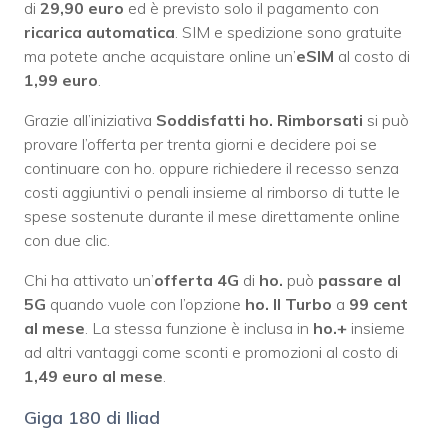
di
29,90 euro
ed è previsto solo il pagamento con
ricarica automatica
. SIM e spedizione sono gratuite
ma potete anche acquistare online un’
eSIM
al costo di
1,99 euro
.
Grazie all’iniziativa
Soddisfatti ho. Rimborsati
si può
provare l’offerta per trenta giorni e decidere poi se
continuare con ho. oppure richiedere il recesso senza
costi aggiuntivi o penali insieme al rimborso di tutte le
spese sostenute durante il mese direttamente online
con due clic.
Chi ha attivato un’
offerta 4G
di
ho.
può
passare al
5G
quando vuole con l’opzione
ho. Il Turbo
a
99 cent
al mese
. La stessa funzione è inclusa in
ho.+
insieme
ad altri vantaggi come sconti e promozioni al costo di
1,49 euro al mese
.
Giga 180 di Iliad