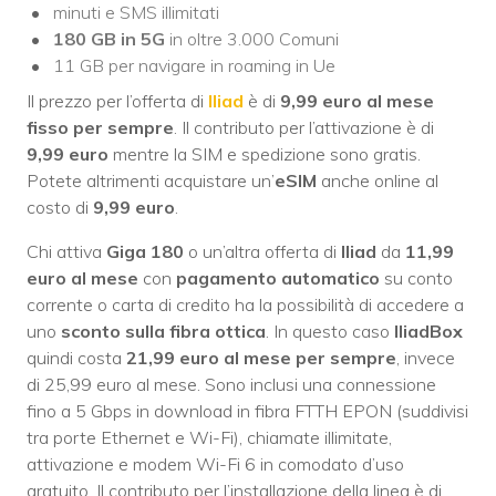
minuti e SMS illimitati
180 GB in 5G
in oltre 3.000 Comuni
11 GB per navigare in roaming in Ue
Il prezzo per l’offerta di
Iliad
è di
9,99 euro al mese
fisso per sempre
. Il contributo per l’attivazione è di
9,99 euro
mentre la SIM e spedizione sono gratis.
Potete altrimenti acquistare un’
eSIM
anche online al
costo di
9,99 euro
.
Chi attiva
Giga 180
o un’altra offerta di
Iliad
da
11,99
euro al mese
con
pagamento automatico
su conto
corrente o carta di credito ha la possibilità di accedere a
uno
sconto sulla fibra ottica
. In questo caso
IliadBox
quindi costa
21,99 euro al mese per sempre
, invece
di 25,99 euro al mese. Sono inclusi una connessione
fino a 5 Gbps in download in fibra FTTH EPON (suddivisi
tra porte Ethernet e Wi-Fi), chiamate illimitate,
attivazione e modem Wi-Fi 6 in comodato d’uso
gratuito. Il contributo per l’installazione della linea è di