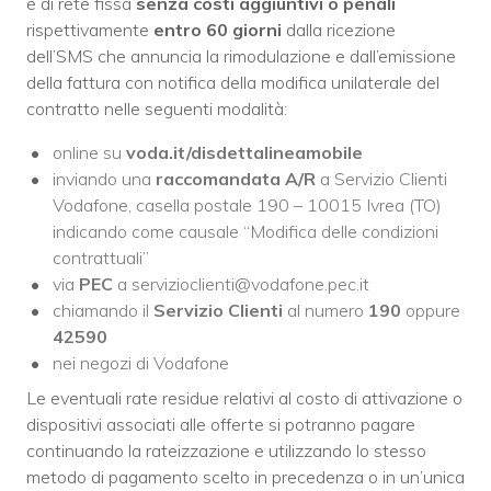
e di rete fissa
senza costi aggiuntivi o penali
rispettivamente
entro 60 giorni
dalla ricezione
dell’SMS che annuncia la rimodulazione e dall’emissione
della fattura con notifica della modifica unilaterale del
contratto nelle seguenti modalità:
online su
voda.it/disdettalineamobile
inviando una
raccomandata A/R
a Servizio Clienti
Vodafone, casella postale 190 – 10015 Ivrea (TO)
indicando come causale “Modifica delle condizioni
contrattuali”
via
PEC
a servizioclienti@vodafone.pec.it
chiamando il
Servizio Clienti
al numero
190
oppure
42590
nei negozi di Vodafone
Le eventuali rate residue relativi al costo di attivazione o
dispositivi associati alle offerte si potranno pagare
continuando la rateizzazione e utilizzando lo stesso
metodo di pagamento scelto in precedenza o in un’unica