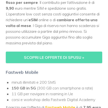
fisso per sempre
. Il contributo per l’attivazione è di
9,90
euro mentre SIM e spedizione sono gratis.
L’operatore low cost senza costi aggiuntivi consente di
richiedere un’
eSIM
online o di
cambiare offerta una
volta al mese
. I Giga di riserva non hanno scadenza si
possono utilizzare a partire dal primo rinnovo. Si
possono accumulare Giga aggiuntivi fino alla soglia
massima prevista dal piano.
SCOPRI LE OFFERTE DI SPUSU
»
Fastweb Mobile
minuti illimitati e 200 SMS
150 GB in 5G
(300 GB con smartphone a rate)
11 GB per navigare in roaming in Ue
corsi e workshop della Fastweb Digital Academy
Il prezzo per l’offerta di
Fastweb Mobile
è di
7,95 euro