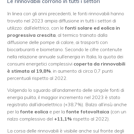
Le rinnovabili corrono in tutti i settori
In linea con gli anni precedenti, le fonti rinnovabili hanno
trovato nel 2023 ampia diffusione in tutti i settori di
utilizzo: dall’elettrico, con le
fonti solare ed eolica in
progressiva crescita
, al termico trainato dalla
diffusione delle pompe di calore, ai trasporti con
biocarburanti e biometano. Secondo le cifre contenute
nella relazione annuale sull’energia in Italia, la quota dei
consumi energetici complessivi
coperta da rinnovabili
è stimata al 19,8%
, in aumento di circa 0,7 punti
percentuali rispetto al 2022.
Volgendo lo sguardo all’andamento delle singole fonti di
energia pulita, il maggior incremento nel 2023 è stato
registrato dall’idroelettrico (+38,7%). Balzo all’insù anche
per la
fonte eolica
e per la
fonte fotovoltaica
(con un
rialzo complessivo del
+11,1%
rispetto al 2022).
La corsa delle rinnovabili è visibile anche sul fronte degli