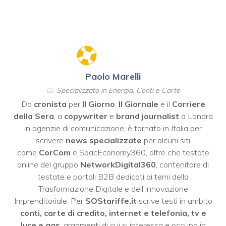
Paolo Marelli
Specializzato in Energia, Conti e Carte
Da
cronista
per
Il Giorno
,
Il Giornale
e il
Corriere
della Sera
, a
copywriter
e
brand journalist
a Londra
in agenzie di comunicazione; è tornato in Italia per
scrivere
news specializzate
per alcuni siti
come
CorCom
e SpacEconomy360, oltre che testate
online del gruppo
NetworkDigital360
, contenitore di
testate e portali B2B dedicati ai temi della
Trasformazione Digitale e dell’Innovazione
Imprenditoriale. Per
SOStariffe.it
scrive testi in ambito
conti, carte di credito, internet e telefonia, tv e
luce e gas
, argomenti di cui si interessa e occupa in