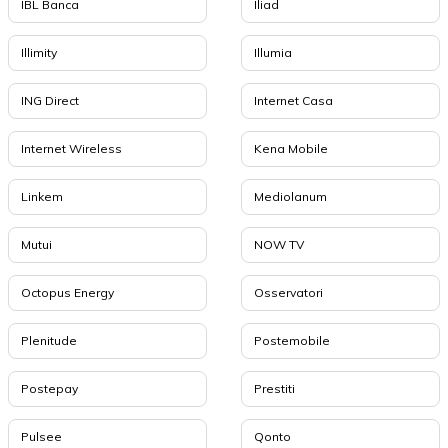
IBL Banca
Iliad
Illimity
Illumia
ING Direct
Internet Casa
Internet Wireless
Kena Mobile
Linkem
Mediolanum
Mutui
NOW TV
Octopus Energy
Osservatori
Plenitude
Postemobile
Postepay
Prestiti
Pulsee
Qonto