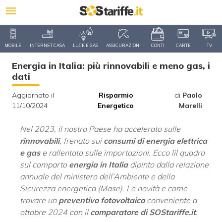
MOBILE
INTERNET CASA
LUCE E GAS
ASSICURAZIONI
CONTI
CARTE
TV
Energia in Italia: più rinnovabili e meno gas, i
dati
Aggiornato il
Risparmio
di
Paolo
11/10/2024
Energetico
Marelli
Nel 2023, il nostro Paese ha accelerato sulle
rinnovabili
, frenato sui
consumi di energia elettrica
e gas
e rallentato sulle importazioni. Ecco lil quadro
sul comparto
energia in Italia
dipinto dalla relazione
annuale del ministero dell’Ambiente e della
Sicurezza energetica (Mase). Le novità e come
trovare un
preventivo fotovoltaico
conveniente a
ottobre 2024 con il
comparatore di SOStariffe.it
.