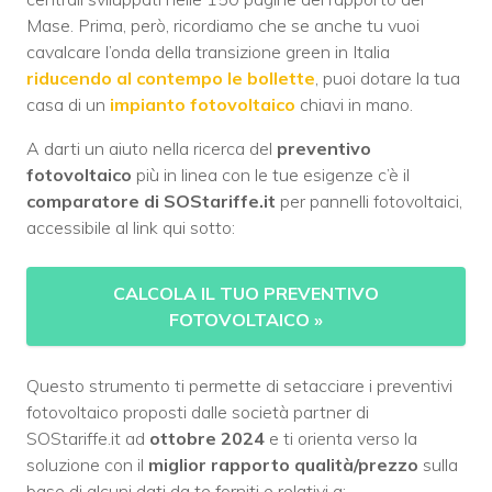
Mase. Prima, però, ricordiamo che se anche tu vuoi
cavalcare l’onda della transizione green in Italia
riducendo al contempo le bollette
, puoi dotare la tua
casa di un
impianto fotovoltaico
chiavi in mano.
A darti un aiuto nella ricerca del
preventivo
fotovoltaico
più in linea con le tue esigenze c’è il
comparatore di SOStariffe.it
per pannelli fotovoltaici,
accessibile al link qui sotto:
CALCOLA IL TUO PREVENTIVO
FOTOVOLTAICO
»
Questo strumento ti permette di setacciare i preventivi
fotovoltaico proposti dalle società partner di
SOStariffe.it ad
ottobre 2024
e ti orienta verso la
soluzione con il
miglior rapporto qualità/prezzo
sulla
base di alcuni dati da te forniti e relativi a: