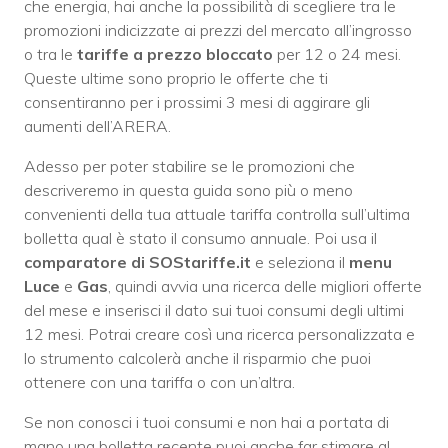
che energia, hai anche la possibilità di scegliere tra le
promozioni indicizzate ai prezzi del mercato all’ingrosso
o tra le
tariffe a prezzo bloccato
per 12 o 24 mesi.
Queste ultime sono proprio le offerte che ti
consentiranno per i prossimi 3 mesi di aggirare gli
aumenti dell’ARERA.
Adesso per poter stabilire se le promozioni che
descriveremo in questa guida sono più o meno
convenienti della tua attuale tariffa controlla sull’ultima
bolletta qual è stato il consumo annuale. Poi usa il
comparatore di SOStariffe.it
e seleziona il
menu
Luce
e
Gas
, quindi avvia una ricerca delle migliori offerte
del mese e inserisci il dato sui tuoi consumi degli ultimi
12 mesi. Potrai creare così una ricerca personalizzata e
lo strumento calcolerà anche il risparmio che puoi
ottenere con una tariffa o con un’altra.
Se non conosci i tuoi consumi e non hai a portata di
mano una bolletta recente puoi anche far stimare al