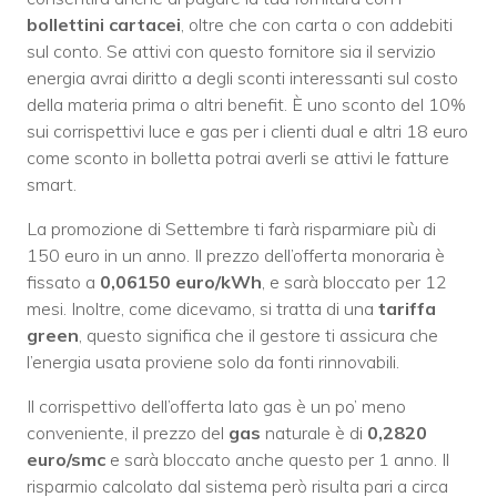
bollettini cartacei
, oltre che con carta o con addebiti
sul conto. Se attivi con questo fornitore sia il servizio
energia avrai diritto a degli sconti interessanti sul costo
della materia prima o altri benefit. È uno sconto del 10%
sui corrispettivi luce e gas per i clienti dual e altri 18 euro
come sconto in bolletta potrai averli se attivi le fatture
smart.
La promozione di Settembre ti farà risparmiare più di
150 euro in un anno. Il prezzo dell’offerta monoraria è
fissato a
0,06150 euro/kWh
, e sarà bloccato per 12
mesi. Inoltre, come dicevamo, si tratta di una
tariffa
green
, questo significa che il gestore ti assicura che
l’energia usata proviene solo da fonti rinnovabili.
Il corrispettivo dell’offerta lato gas è un po’ meno
conveniente, il prezzo del
gas
naturale è di
0,2820
euro/smc
e sarà bloccato anche questo per 1 anno. Il
risparmio calcolato dal sistema però risulta pari a circa