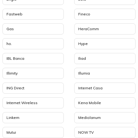
Fastweb
Fineco
Gas
HeraComm
ho.
Hype
IBL Banca
Iliad
Illimity
Illumia
ING Direct
Internet Casa
Internet Wireless
Kena Mobile
Linkem
Mediolanum
Mutui
NOW TV