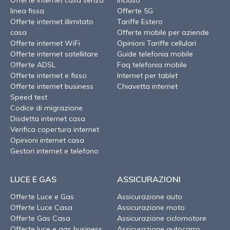
Offerte internet casa senza
incluso
linea fissa
Offerte 5G
Offerte internet illimitato
Tariffe Estero
casa
Offerte mobile per aziende
Offerte internet WiFi
Opinioni Tariffe cellulari
Offerte internet satellitare
Guide telefonia mobile
Offerte ADSL
Faq telefonia mobile
Offerte internet e fisso
Internet per tablet
Offerte internet business
Chiavetta internet
Speed test
Codice di migrazione
Disdetta internet casa
Verifica copertura internet
Opinioni internet casa
Gestori internet e telefono
LUCE E GAS
ASSICURAZIONI
Offerte Luce e Gas
Assicurazione auto
Offerte Luce Casa
Assicurazione moto
Offerte Gas Casa
Assicurazione ciclomotore
Offerte luce e gas business
Assicurazione autocarro