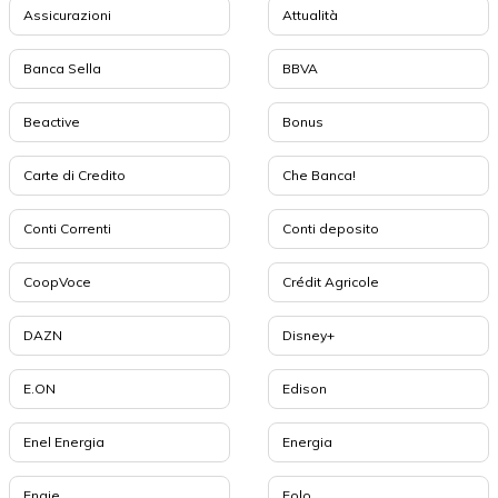
Assicurazioni
Attualità
Banca Sella
BBVA
Beactive
Bonus
Carte di Credito
Che Banca!
Conti Correnti
Conti deposito
CoopVoce
Crédit Agricole
DAZN
Disney+
E.ON
Edison
Enel Energia
Energia
Engie
Eolo