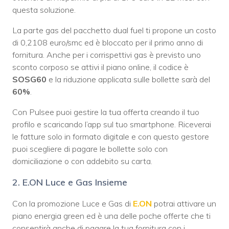
questa soluzione.
La parte gas del pacchetto dual fuel ti propone un costo
di 0,2108 euro/smc ed è bloccato per il primo anno di
fornitura. Anche per i corrispettivi gas è previsto uno
sconto corposo se attivi il piano online, il codice è
SOSG60
e la riduzione applicata sulle bollette sarà del
60%
.
Con Pulsee puoi gestire la tua offerta creando il tuo
profilo e scaricando l’app sul tuo smartphone. Riceverai
le fatture solo in formato digitale e con questo gestore
puoi scegliere di pagare le bollette solo con
domiciliazione o con addebito su carta.
2. E.ON Luce e Gas Insieme
Con la promozione Luce e Gas di
E.ON
potrai attivare un
piano energia green ed è una delle poche offerte che ti
consentirà anche di pagare la tua fornitura con i