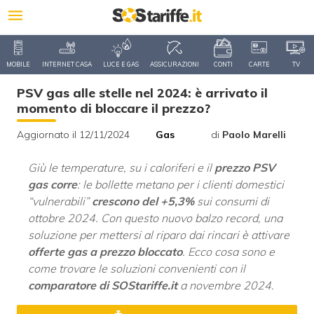
MOBILE
INTERNET CASA
LUCE E GAS
ASSICURAZIONI
CONTI
CARTE
TV
PSV gas alle stelle nel 2024: è arrivato il
momento di bloccare il prezzo?
Aggiornato il 12/11/2024
Gas
di
Paolo Marelli
Giù le temperature, su i caloriferi e il
prezzo PSV
gas corre
: le bollette metano per i clienti domestici
“vulnerabili”
crescono del +5,3%
sui consumi di
ottobre 2024. Con questo nuovo balzo record, una
soluzione per mettersi al riparo dai rincari è attivare
offerte gas a prezzo bloccato
. Ecco cosa sono e
come trovare le soluzioni convenienti con il
comparatore di SOStariffe.it
a novembre 2024.