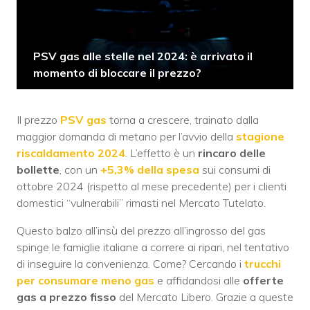
PSV gas alle stelle nel 2024: è arrivato il
momento di bloccare il prezzo?
Il prezzo
PSV gas
torna a crescere, trainato dalla
maggior domanda di metano per l’avvio della
stagione
riscaldamento 2024
. L’effetto è un
rincaro delle
bollette
, con un
+5,3% della spesa
sui consumi di
ottobre 2024 (rispetto al mese precedente) per i clienti
domestici “vulnerabili” rimasti nel Mercato Tutelato.
Questo balzo all’insù del prezzo all’ingrosso del gas
spinge le famiglie italiane a correre ai ripari, nel tentativo
di inseguire la convenienza. Come? Cercando i
trucchi
per consumare meno gas
e affidandosi alle
offerte
gas a prezzo fisso
del Mercato Libero. Grazie a queste