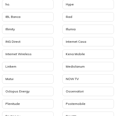
ho.
Hype
IBL Banca
Iliad
Illimity
Illumia
ING Direct
Internet Casa
Internet Wireless
Kena Mobile
Linkem
Mediolanum
Mutui
NOW TV
Octopus Energy
Osservatori
Plenitude
Postemobile