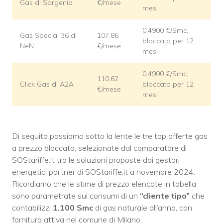
Gas di Sorgenia
€/mese
mesi
0,4900 €/Smc,
Gas Special 36 di
107,86
bloccato per 12
NeN
€/mese
mesi
0,4900 €/Smc,
110,62
Click Gas di A2A
bloccato per 12
€/mese
mesi
Di seguito passiamo sotto la lente le tre top offerte gas
a prezzo bloccato, selezionate dal comparatore di
SOStariffe.it tra le soluzioni proposte dai gestori
energetici partner di SOStariffe.it a novembre 2024.
Ricordiamo che le stime di prezzo elencate in tabella
sono parametrate sui consumi di un
“cliente tipo”
che
contabilizzi
1.100 Smc
di gas naturale all’anno, con
fornitura attiva nel comune di Milano.