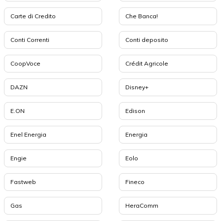
Carte di Credito
Che Banca!
Conti Correnti
Conti deposito
CoopVoce
Crédit Agricole
DAZN
Disney+
E.ON
Edison
Enel Energia
Energia
Engie
Eolo
Fastweb
Fineco
Gas
HeraComm