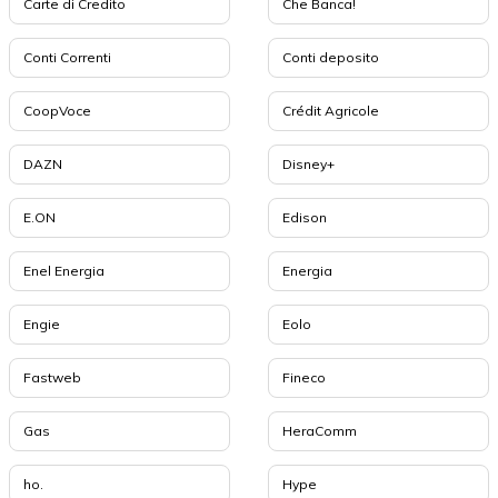
Carte di Credito
Che Banca!
Conti Correnti
Conti deposito
CoopVoce
Crédit Agricole
DAZN
Disney+
E.ON
Edison
Enel Energia
Energia
Engie
Eolo
Fastweb
Fineco
Gas
HeraComm
ho.
Hype