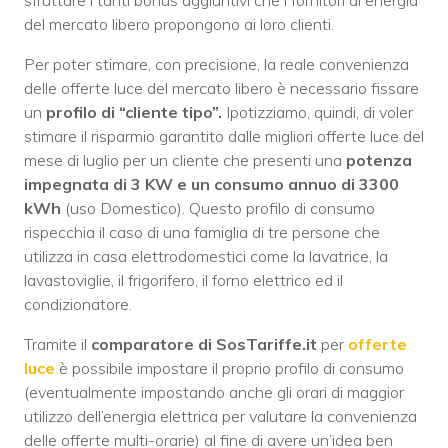
sfruttare i tanti bonus aggiuntivi che i fornitori di energia
del mercato libero propongono ai loro clienti.
Per poter stimare, con precisione, la reale convenienza
delle offerte luce del mercato libero è necessario fissare
un
profilo di “cliente tipo”.
Ipotizziamo, quindi, di voler
stimare il risparmio garantito dalle migliori offerte luce del
mese di luglio per un cliente che presenti una
potenza
impegnata di 3 KW e un consumo annuo di 3300
kWh
(uso Domestico). Questo profilo di consumo
rispecchia il caso di una famiglia di tre persone che
utilizza in casa elettrodomestici come la lavatrice, la
lavastoviglie, il frigorifero, il forno elettrico ed il
condizionatore.
Tramite il
comparatore di SosTariffe.it
per
offerte
luce
è possibile impostare il proprio profilo di consumo
(eventualmente impostando anche gli orari di maggior
utilizzo dell’energia elettrica per valutare la convenienza
delle offerte multi-orarie) al fine di avere un’idea ben