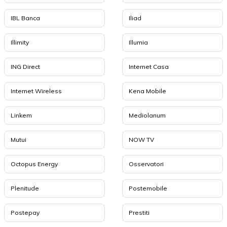
IBL Banca
Iliad
Illimity
Illumia
ING Direct
Internet Casa
Internet Wireless
Kena Mobile
Linkem
Mediolanum
Mutui
NOW TV
Octopus Energy
Osservatori
Plenitude
Postemobile
Postepay
Prestiti