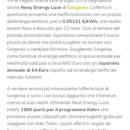
Tra le migliori offerte luce di luglio 2019 segnaliamo
anche
Nexy Energy Luce
di
Sorgenia
. L’offerta in
questione presenta una tariffa monoraria con un prezzo
dell’energia elettrica, pari a
0.05221 €/kWh,
che risulta
essere fisso e bloccato per 12 mesi. Solo al termine del
periodo promozionale, l’operatore comunicherà il nuovo
prezzo al cliente che potrà scegliere se restare con
Sorgenia o cambiare fornitore. Scegliendo Sorgenia
come fornitore di energia elettrica, la spesa annuale per
l’elettricità sarà pari a circa 640 Euro con un r
isparmio
annuale di 64 Euro
rispetto ad un’analoga tariffa del
mercato tutelato.
A rendere ancora più interessante l’offerta luce di
Sorgenia ci sono i vari bonus aggiuntivi che il fornitore
riserva ai suoi clienti. Attivando Next Energy Luce,
infatti,
1800 punti per il programma Italo+
che
potranno essere utilizzati per ottenere biglietti gratis per
viaggiare con Italo Treno. I punti offerti in regalo da