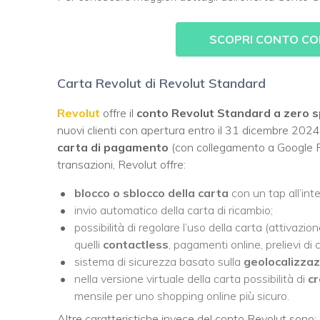
SCOPRI CONTO CO
Carta Revolut di Revolut Standard
Revolut
offre il
conto Revolut Standard
a zero 
nuovi clienti con apertura entro il 31 dicembre 202
carta di pagamento
(con collegamento a Google Pa
transazioni, Revolut offre:
blocco o sblocco della carta
con un tap all’inte
invio automatico della carta di ricambio;
possibilità di regolare l’uso della carta (attivazi
quelli
contactless
, pagamenti online, prelievi d
sistema di sicurezza basato sulla
geolocalizzaz
nella versione virtuale della carta possibilità di
cr
mensile per uno shopping online più sicuro.
Altre caratteristiche invece del conto Revolut sono: