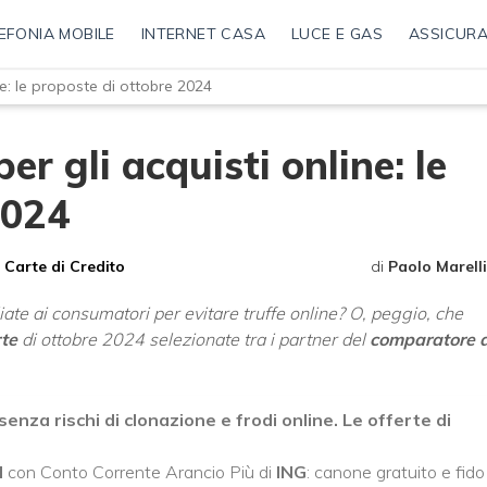
EFONIA MOBILE
INTERNET CASA
LUCE E GAS
ASSICURA
ine: le proposte di ottobre 2024
er gli acquisti online: le
2024
Carte di Credito
di
Paolo Marelli
ate ai consumatori per evitare truffe online? O, peggio, che
rte
di ottobre 2024 selezionate tra i partner del
comparatore d
enza rischi di clonazione e frodi online. Le offerte di
d
con Conto Corrente Arancio Più di
ING
: canone gratuito e fido