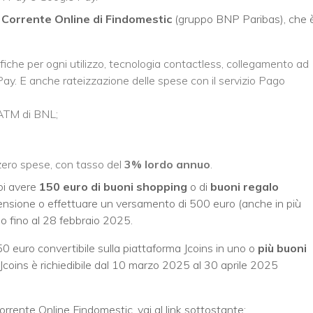
Corrente Online di Findomestic
(gruppo BNP Paribas), che 
fiche per ogni utilizzo, tecnologia contactless, collegamento ad
. E anche rateizzazione delle spese con il servizio Pago
li ATM di BNL;
e zero spese, con tasso del
3% lordo annuo
.
uoi avere
150 euro di buoni shopping
o di
buoni regalo
 pensione o effettuare un versamento di 500 euro (anche in più
po fino al 28 febbraio 2025.
150 euro convertibile sulla piattaforma Jcoins in uno o
più buoni
r Jcoins è richiedibile dal 10 marzo 2025 al 30 aprile 2025
rrente Online Findomestic, vai al link sottostante: