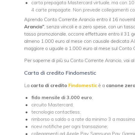
carta prepagata Mastercard virtuale, ma con 10 eu
4 carte prepagate. Non prevede collegamenti c
Aprendo Conto Corrente Arancio entro il 16 novemb
Arancio”
, senza vincoli e a zero spese, con un tasso 
tasso promozionale, occorre effettuare entro il 31 
almeno 1.000 euro al mese con causale dedicata ABI
maggiore o uguale a 1.000 euro al mese sul Conto 
Per saperne di più su Conto Corrente Arancio, vai al l
Carta di credito Findomestic
La
carta di credito
Findomestic
è a
canone zer
fido mensile di 3.000 euro
;
circuito Mastercard;
tecnologia contactless;
rimborso a saldo o a rate da minimo 3 a massimo
ricevi notifiche per ogni transazione;
collegamenti ad Apple Pay, Samsung Pay, Garmi