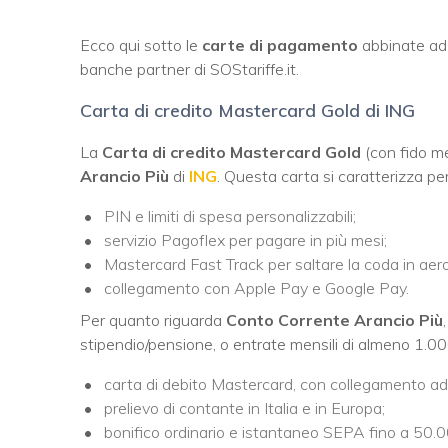
Ecco qui sotto le
carte di pagamento
abbinate ad a
banche partner di SOStariffe.it.
Carta di credito Mastercard Gold di ING
La
Carta di credito Mastercard Gold
(con fido m
Arancio Più
di
ING
. Questa carta si caratterizza per
PIN e limiti di spesa personalizzabili;
servizio Pagoflex per pagare in più mesi;
Mastercard Fast Track per saltare la coda in aer
collegamento con Apple Pay e Google Pay.
Per quanto riguarda
Conto Corrente Arancio Più
stipendio/pensione, o entrate mensili di almeno 1.0
carta di debito Mastercard, con collegamento a
prelievo di contante in Italia e in Europa;
bonifico ordinario e istantaneo SEPA fino a 50.0