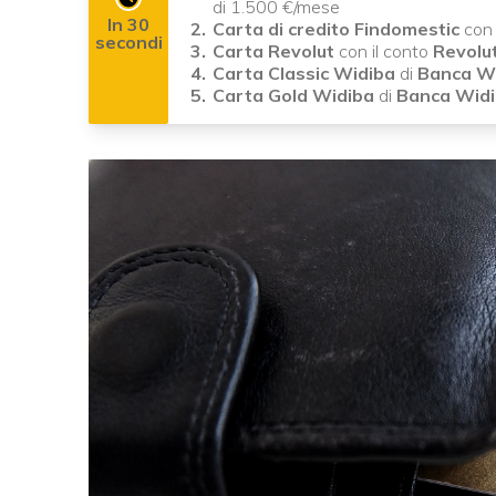
di 1.500 €/mese
In 30
Carta di credito Findomestic
con 
secondi
Carta Revolut
con il conto
Revolu
Carta Classic Widiba
di
Banca W
Carta Gold Widiba
di
Banca Wid