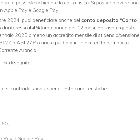
ro è possibile richiedere la carta fisica. Si possono avere fino
on Apple Pay e Google Pay.
re 2024, puoi beneficiare anche del
conto deposito “Conto
di interessi al
4%
lordo annuo per 12 mesi. Per avere questo
gennaio 2025 almeno un accredito mensile di stipendio/pensione
 27 o ABI 27P o uno o più bonifici in accredito di importo
Corrente Arancio.
ink di seguito:
o
e si contraddistingue per queste caratteristiche:
 60;
n Pay e Google Pay.