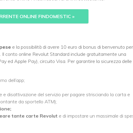
RRENTE ONLINE FINDOMESTIC
»
spese
e la possibilità di avere 10 euro di bonus di benvenuto per
4. Il conto online Revolut Standard include gratuitamente una
y ed Apple Pay), circuito Visa. Per garantire la sicurezza delle
rno dell’app;
one e disattivazione del servizio per pagare strisciando la carta e
i contante da sportello ATM);
ione;
eare tante carte Revolut
e di impostare un massimale di spe