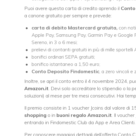
Puoi avere questa carta di credito aprendo il
Conto 
a canone gratuito per sempre e prevede:
carta di debito Mastercard gratuita,
con noti
Apple Pay, Samsung Pay, Garmin Pay e Google Pay
Sereno, in 3 o 6 mesi;
prelievi di contanti gratuiti in più di mille sportel
bonifici ordinari SEPA gratuiti;
bonifico istantaneo a 1,50 euro;
Conto Deposito Findomestic
, a zero vincoli 
Inoltre, se apri il conto entro il 4 novembre 2024, p
Amazon.it
. Devi solo accreditare lo stipendio o la
soluzioni) al mese per tre mesi consecutivi. Hai tem
Il premio consiste in 1 voucher Jcoins dal valore di 
shopping
o in
buoni regalo Amazon.it
. Il vouche
entrando in Findomestic Club da App e Area Clienti.
Per conoscere maggiori dettagli dell’offerta Conto Co