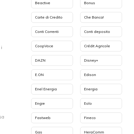
Beactive
Bonus
Carte di Credito
Che Banca!
Conti Correnti
Conti deposito
CoopVoce
Crédit Agricole
 i
DAZN
Disney+
E.ON
Edison
Enel Energia
Energia
Engie
Eolo
sa
Fastweb
Fineco
Gas
HeraComm