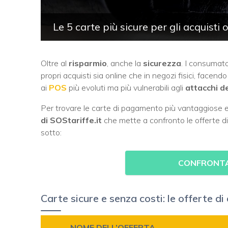
Le 5 carte più sicure per gli acquisti
Oltre al
risparmio
, anche la
sicurezza
. I consumato
propri acquisti sia online che in negozi fisici, facend
ai
POS
più evoluti ma più vulnerabili agli
attacchi d
Per trovare le carte di pagamento più vantaggiose e af
di SOStariffe.it
che mette a confronto le offerte di
sotto:
CONFRONTA 
Carte sicure e senza costi: le offerte d
NOME DELL’OFFERTA