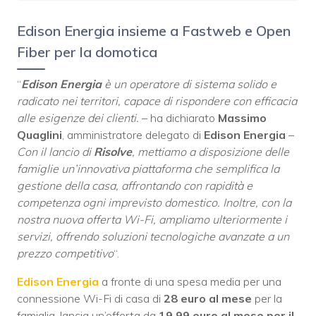
Edison Energia insieme a Fastweb e Open
Fiber per la domotica
“
Edison Energia
è un operatore di sistema solido e
radicato nei territori, capace di rispondere con efficacia
alle esigenze dei clienti.
– ha dichiarato
Massimo
Quaglini
, amministratore delegato di
Edison Energia
–
Con il lancio di
Risolve
, mettiamo a disposizione delle
famiglie un’innovativa piattaforma che semplifica la
gestione della casa, affrontando con rapidità e
competenza ogni imprevisto domestico. Inoltre, con la
nostra nuova offerta Wi-Fi, ampliamo ulteriormente i
servizi, offrendo soluzioni tecnologiche avanzate a un
prezzo competitivo
“.
Edison Energia
a fronte di una spesa media per una
connessione Wi-Fi di casa di
28 euro al mese
per la
famiglia, lancia un’offerta da
19,99 euro al mese per il