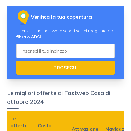
Verifica la tua copertura
Inserisci il tuo indirizzo e scopri se sei raggiunto da
fibra
o
ADSL
PROSEGUI
Le migliori offerte di Fastweb Casa di
ottobre 2024
Le
offerte
Costo
Attivazione
Navigazio