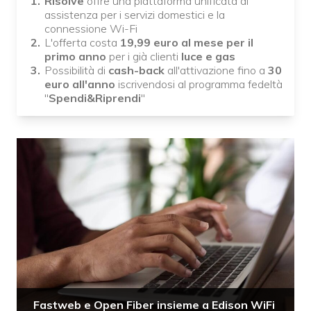
Risolve
offre una piattaforma unificata di
assistenza per i servizi domestici e la
connessione Wi-Fi
L'offerta costa
19,99 euro al mese per il
primo anno
per i già clienti
luce e gas
Possibilità di
cash-back
all'attivazione fino a
30
euro all'anno
iscrivendosi al programma fedeltà
"
Spendi&Riprendi
"
Fastweb e Open Fiber insieme a Edison WiFi