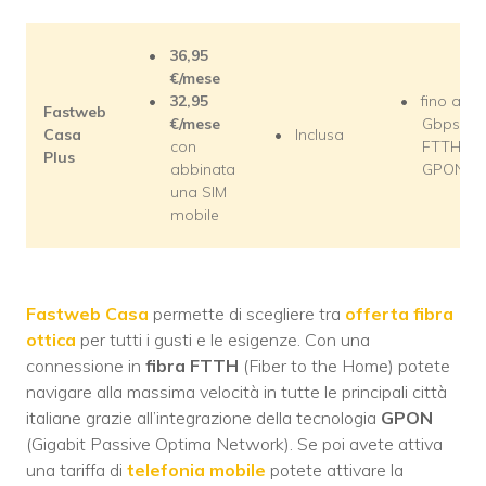
36,95
€/mese
32,95
fino a 2,5
Fastweb
€/mese
Gbps in
Casa
Inclusa
con
FTTH
Plus
abbinata
GPON
una SIM
mobile
Fastweb Casa
permette di scegliere tra
offerta fibra
ottica
per tutti i gusti e le esigenze. Con una
connessione in
fibra FTTH
(Fiber to the Home) potete
navigare alla massima velocità in tutte le principali città
italiane grazie all’integrazione della tecnologia
GPON
(Gigabit Passive Optima Network). Se poi avete attiva
una tariffa di
telefonia mobile
potete attivare la