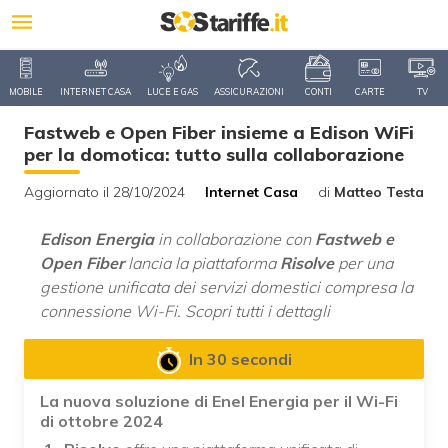
MOBILE
INTERNET CASA
LUCE E GAS
ASSICURAZIONI
CONTI
CARTE
TV
Fastweb e Open Fiber insieme a Edison WiFi
per la domotica: tutto sulla collaborazione
Aggiornato il 28/10/2024
Internet Casa
di
Matteo Testa
Edison Energia
in collaborazione con
Fastweb e
Open Fiber
lancia la piattaforma
Risolve
per una
gestione unificata dei servizi domestici compresa la
connessione Wi-Fi. Scopri tutti i dettagli
In 30 secondi
La nuova soluzione di Enel Energia per il Wi-Fi
di ottobre 2024