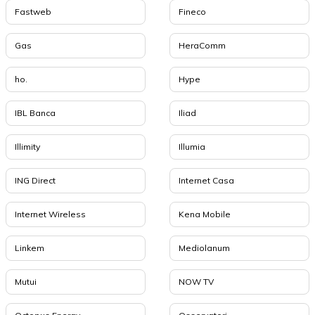
Fastweb
Fineco
Gas
HeraComm
ho.
Hype
IBL Banca
Iliad
Illimity
Illumia
ING Direct
Internet Casa
Internet Wireless
Kena Mobile
Linkem
Mediolanum
Mutui
NOW TV