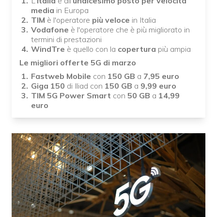
L'
Italia
è all'
undicesimo posto per velocità
media
in Europa
TIM
è l'operatore
più veloce
in Italia
Vodafone
è l'operatore che è più migliorato in
termini di prestazioni
WindTre
è quello con la
copertura
più ampia
Le migliori offerte 5G di marzo
Fastweb Mobile
con
150 GB
a
7,95 euro
Giga 150
di Iliad con
150 GB
a
9,99 euro
TIM 5G Power Smart
con
50 GB
a
14,99
euro