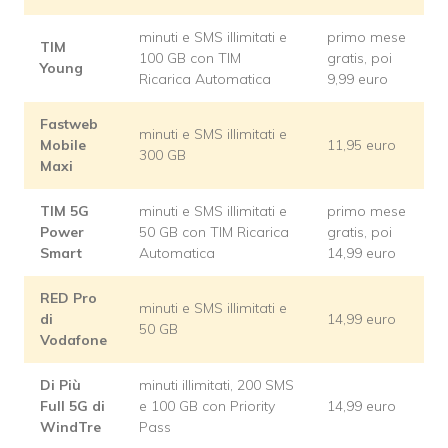
minuti e SMS illimitati e
primo mese
TIM
100 GB con TIM
gratis, poi
Young
Ricarica Automatica
9,99 euro
Fastweb
minuti e SMS illimitati e
Mobile
11,95 euro
300 GB
Maxi
TIM 5G
minuti e SMS illimitati e
primo mese
Power
50 GB con TIM Ricarica
gratis, poi
Smart
Automatica
14,99 euro
RED Pro
minuti e SMS illimitati e
di
14,99 euro
50 GB
Vodafone
Di Più
minuti illimitati, 200 SMS
Full 5G di
e 100 GB con Priority
14,99 euro
WindTre
Pass