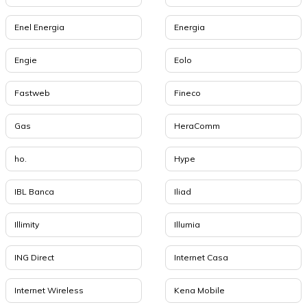
Enel Energia
Energia
Engie
Eolo
Fastweb
Fineco
Gas
HeraComm
ho.
Hype
IBL Banca
Iliad
Illimity
Illumia
ING Direct
Internet Casa
Internet Wireless
Kena Mobile