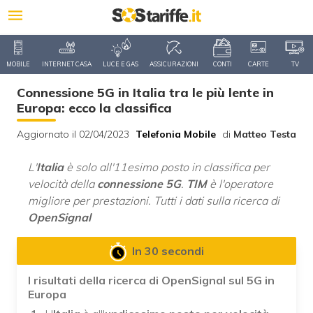
MOBILE
INTERNET CASA
LUCE E GAS
ASSICURAZIONI
CONTI
CARTE
TV
Connessione 5G in Italia tra le più lente in
Europa: ecco la classifica
Aggiornato il 02/04/2023
Telefonia Mobile
di
Matteo Testa
L'
Italia
è solo all'11esimo posto in classifica per
velocità della
connessione 5G
.
TIM
è l'operatore
migliore per prestazioni. Tutti i dati sulla ricerca di
OpenSignal
In 30 secondi
I risultati della ricerca di OpenSignal sul 5G in
Europa