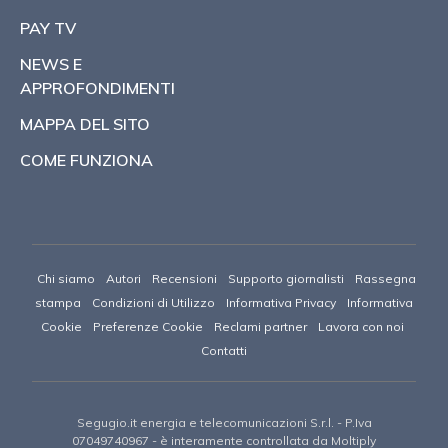
PAY TV
NEWS E
APPROFONDIMENTI
MAPPA DEL SITO
COME FUNZIONA
Chi siamo
Autori
Recensioni
Supporto giornalisti
Rassegna
stampa
Condizioni di Utilizzo
Informativa Privacy
Informativa
Cookie
Preferenze Cookie
Reclami partner
Lavora con noi
Contatti
Segugio.it energia e telecomunicazioni S.r.l.
- P.Iva
07049740967 -
è interamente controllata da Moltiply