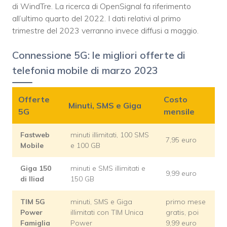
di WindTre. La ricerca di OpenSignal fa riferimento
all’ultimo quarto del 2022. I dati relativi al primo
trimestre del 2023 verranno invece diffusi a maggio.
Connessione 5G: le migliori offerte di
telefonia mobile di marzo 2023
Offerte
Costo
Minuti, SMS e Giga
5G
mensile
Fastweb
minuti illimitati, 100 SMS
7,95 euro
Mobile
e 100 GB
Giga 150
minuti e SMS illimitati e
9,99 euro
di Iliad
150 GB
TIM 5G
minuti, SMS e Giga
primo mese
Power
illimitati con TIM Unica
gratis, poi
Famiglia
Power
9,99 euro