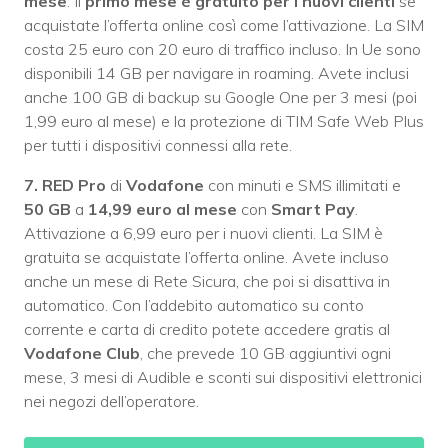
mese
. Il
primo mese è gratuito per i nuovi clienti
se
acquistate l’offerta online così come l’attivazione. La SIM
costa 25 euro con 20 euro di traffico incluso. In Ue sono
disponibili 14 GB per navigare in roaming. Avete inclusi
anche 100 GB di backup su Google One per 3 mesi (poi
1,99 euro al mese) e la protezione di TIM Safe Web Plus
per tutti i dispositivi connessi alla rete.
7.
RED Pro
di
Vodafone
con minuti e SMS illimitati e
50 GB
a
14,99 euro al mese
con
Smart Pay
.
Attivazione a 6,99 euro per i nuovi clienti. La SIM è
gratuita se acquistate l’offerta online. Avete incluso
anche un mese di Rete Sicura, che poi si disattiva in
automatico. Con l’addebito automatico su conto
corrente e carta di credito potete accedere gratis al
Vodafone Club
, che prevede 10 GB aggiuntivi ogni
mese, 3 mesi di Audible e sconti sui dispositivi elettronici
nei negozi dell’operatore.