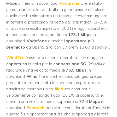
Mbps
di media in download.
Vodafone
che è stato il
primo a lanciare le reti di ultima generazione in Italia è
quello che ha dimostrato un tasso di crescita maggiore
in termini di prestazioni rispetto agli altri marchi (37,5%
di tasso di crescita rispetto al 2021) e oggi i suoi clienti
in media possono navigare fino a
173.1 Mbps
in
download.
Vodafone
è anche l’
operatore più
premiato
da OpenSignal con 37 premi su 67 disponibili.
WindTre
è risultato essere l’operatore con maggiore
copertura
in Italia per la
connessione 5G
(29,4%) e
raggiunge una velocità media di
76,5 Mbps
in
download.
WindTre
è anche il secondo gestore più
premiato a tre anni dalla fusione che ha portato alla
nascita del marchio unico.
Iliad
sta comunque
velocemente colmando il gap (15,1% di copertura) e
arriva a una velocità media superiore di
77,4 Mbps
in
download.
Fastweb
non viene considerato dall’analisi in
quanto è un operatore virtuale che si appoggia alla rete