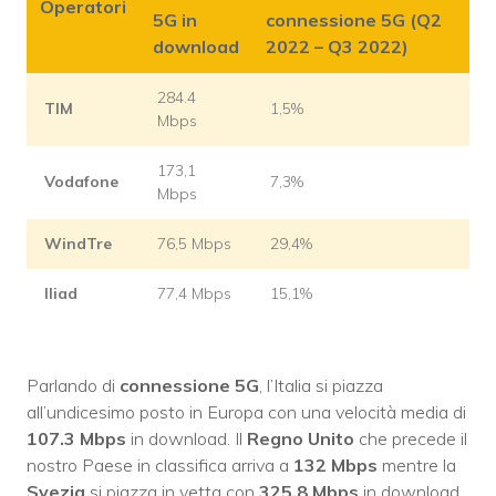
Operatori
5G in
connessione 5G (Q2
download
2022 – Q3 2022)
284.4
TIM
1,5%
Mbps
173,1
Vodafone
7,3%
Mbps
WindTre
76,5 Mbps
29,4%
Iliad
77,4 Mbps
15,1%
Parlando di
connessione 5G
, l’Italia si piazza
all’undicesimo posto in Europa con una velocità media di
107.3 Mbps
in download. Il
Regno Unito
che precede il
nostro Paese in classifica arriva a
132 Mbps
mentre la
Svezia
si piazza in vetta con
325.8 Mbps
in download.