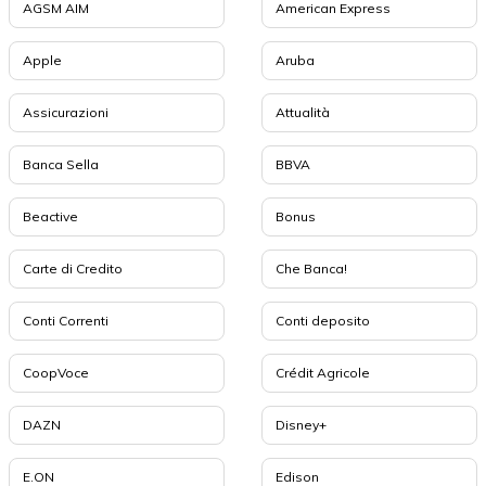
AGSM AIM
American Express
Apple
Aruba
Assicurazioni
Attualità
Banca Sella
BBVA
Beactive
Bonus
Carte di Credito
Che Banca!
Conti Correnti
Conti deposito
CoopVoce
Crédit Agricole
DAZN
Disney+
E.ON
Edison