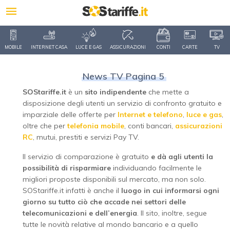
MOBILE
INTERNET CASA
LUCE E GAS
ASSICURAZIONI
CONTI
CARTE
TV
News TV Pagina 5
SOStariffe.it
è un
sito indipendente
che mette a
disposizione degli utenti un servizio di confronto gratuito e
imparziale delle offerte per
Internet e telefono
,
luce e gas
,
oltre che per
telefonia mobile
, conti bancari,
assicurazioni
RC
, mutui, prestiti e servizi Pay TV.
Il servizio di comparazione è gratuito
e dà agli utenti la
possibilità di risparmiare
individuando facilmente le
migliori proposte disponibili sul mercato, ma non solo.
SOStariffe.it infatti è anche il
luogo in cui informarsi ogni
giorno su tutto ciò che accade nei settori delle
telecomunicazioni e dell’energia
. Il sito, inoltre, segue
tutte le novità relative al mondo bancario e a quello